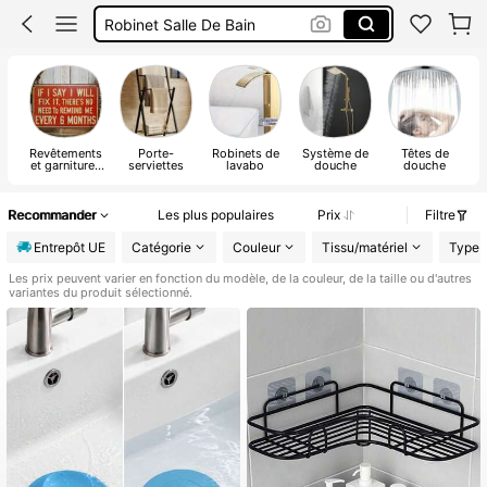
Robinet Salle De Bain
Douchette Intime Maternité
Douchette Toilette
Revêtements
Porte-
Robinets de
Système de
Têtes de
et garnitures
serviettes
lavabo
douche
douche
d
pour murs de
douche
Recommander
Les plus populaires
Prix
Filtre
Entrepôt UE
Catégorie
Couleur
Tissu/matériel
Type 
Les prix peuvent varier en fonction du modèle, de la couleur, de la taille ou d'autres
variantes du produit sélectionné.