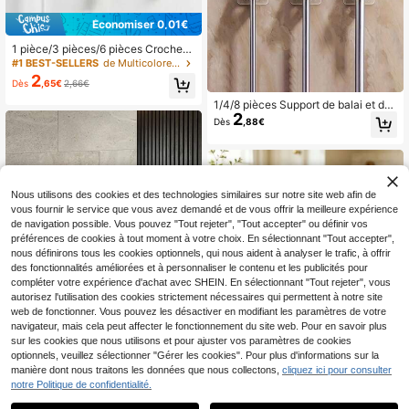
Économiser 0,01€
1 pièce/3 pièces/6 pièces Crochets
muraux de salle de bain sans perça
#1 BEST-SELLERS
de Multicolore Ensembles d'accessoires de salle de
ge, rangement adhésif pour brosse
2
Dès
,65€
2,66€
à dents, rasoir, prise électrique, serv
iette. Accessoires et outils de salle
1/4/8 pièces Support de balai et de
de bain pour la maison et le dortoir
2
vadrouille, crochet mural de salle d
Dès
,88€
e bain, support de vadrouille solide,
crochet mural en plastique, organis
ateur de vadrouille, support de bala
i, pince à balai, étagère de rangeme
nt murale pour vadrouille et balai, or
ganisateur d'outils multifonctions, é
Nous utilisons des cookies et des technologies similaires sur notre site web afin de
tagère de rangement ménager, croc
vous fournir le service que vous avez demandé et de vous offrir la meilleure expérience
het adhésif mural, étagère organisat
de navigation possible. Vous pouvez "Tout rejeter", "Tout accepter" ou définir vos
rice de vadrouille, support de bross
préférences de cookies à tout moment à votre choix. En sélectionnant "Tout accepter",
e et de balai, organisateur de salle d
nous définirons tous les cookies optionnels, qui nous aident à analyser le trafic, à offrir
e bain et buanderie, pince à vadroui
des fonctionnalités améliorées et à personnaliser le contenu et les publicités pour
lle, support de vadrouille auto-adhé
compléter votre expérience d'achat avec SHEIN. En sélectionnant "Tout rejeter", vous
sif, salle de bain, cuisine, jardin, acc
essoires de nettoyage, petits outils
autorisez l'utilisation des cookies strictement nécessaires qui permettent à notre site
ménagers, étagère de rangement g
web de fonctionner. Vous pouvez les désactiver en modifiant les paramètres de votre
ain de place, convient pour la salle
navigateur, mais cela peut affecter le fonctionnement du site web. Pour en savoir plus
de bain, la cuisine, la chambre, les t
sur les cookies que nous utilisons et pour ajuster vos paramètres de cookies
oilettes, la buanderie, le garage, ac
optionnels, veuillez sélectionner "Gérer les cookies". Pour plus d'informations sur la
cessoires de salle de bain faciles à i
1
manière dont nous traitons les données que nous collectons,
cliquez ici pour consulter
nstaller, outils de salle de bain
1
1 pièce Porte-papier toilette mural e
notre Politique de confidentialité.
11
n ABS & acier au carbone avec plat
,21€