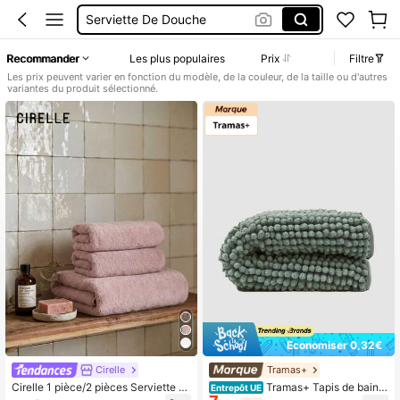
Serviette De Douche
Tapis Salle De Bain
Recommander
Les plus populaires
Prix
Filtre
Tapis De Bain Vert Sauge
Les prix peuvent varier en fonction du modèle, de la couleur, de la taille ou d'autres
variantes du produit sélectionné.
Serviettes De Bain
Économiser 0,32€
Cirelle
Tramas+
Cirelle 1 pièce/2 pièces Serviette e
Tramas+ Tapis de bain v
Entrepôt UE
n peluche de couleur unie, douce et
ert duveteux Keike, 50 x 80 cm - 10