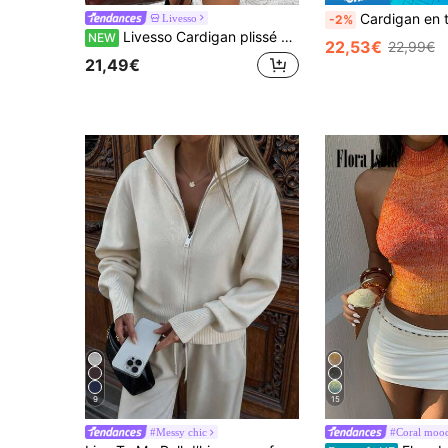
Cardigan en tricot élégant et décontracté pour femmes, automne/hiver, coupe ample et dé
Livesso
-2%
Livesso Cardigan plissé de couleur unie décontracté polyvalent pour le port quotidien des femmes
NEW
22,53€
22,99€
21,49€
9
15
#Messy chic
#Coral moo