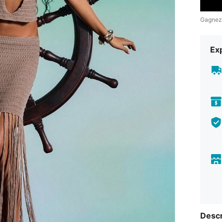
Gagnez
Exp
Descr