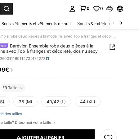
0
0
ouver. Press Enter to select.
Sous-vêtements et vêtements de nuit
Sports & Extérieur
Enfants
Barévion Ensemble robe deux pièces à la mode Ins avec Top à franges et décolleté, dos nu sexy
Barévion Ensemble robe deux pièces à la
ns avec Top à franges et décolleté, dos nu sexy
z260311160114739174272
99€
ICE AND AVAILABILITY
FR Taille
(S)
38 (M)
40/42 (L)
44 (XL)
de des tailles
e taille? Dites-moi votre taille
AJOUTER AU PANIER