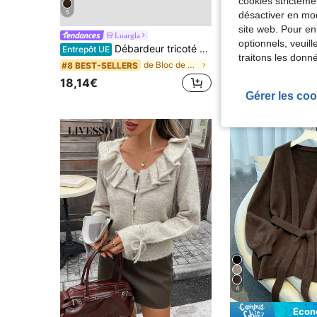
cookies stricteme
5
désactiver en mod
site web. Pour en
Luargla
optionnels, veuil
Débardeur tricoté côtelé zippé rose d'été
Entrepôt UE
10,99€
Dès
traitons les donn
de Bloc de couleurs Hauts en tricot pour femmes
#8 BEST-SELLERS
18,14€
Gérer les coo
4
Écon