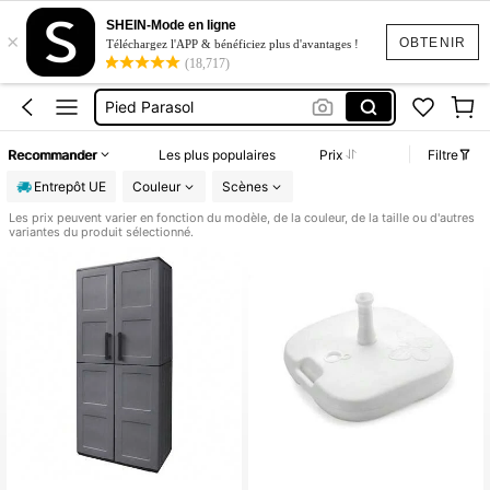
Pied De Parasol
SHEIN-Mode en ligne
×
Meuble Balcon
OBTENIR
Téléchargez l'APP & bénéficiez plus d'avantages !
(18,717)
Pied Parasol
Table Balcon Suspendu
Armoire De Jardin
Recommander
Les plus populaires
Prix
Filtre
Pied De Parasol
Entrepôt UE
Couleur
Scènes
Les prix peuvent varier en fonction du modèle, de la couleur, de la taille ou d'autres
variantes du produit sélectionné.