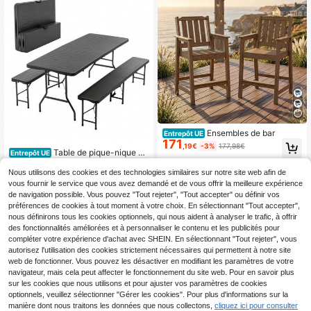
Ensembles de bar
Entrepôt UE
171
,19€
-3%
177,98€
Table de pique-nique pli
Entrepôt UE
159
ante de 1,80 m avec 2 bancs, ense
,08€
mble de camping 3 pièces, plateau
Nous utilisons des cookies et des technologies similaires sur notre site web afin de
en PEHD motif arbre, verrouillage d
vous fournir le service que vous avez demandé et de vous offrir la meilleure expérience
e , résistant aux UV et à l'eau, noir
de navigation possible. Vous pouvez "Tout rejeter", "Tout accepter" ou définir vos
préférences de cookies à tout moment à votre choix. En sélectionnant "Tout accepter",
nous définirons tous les cookies optionnels, qui nous aident à analyser le trafic, à offrir
des fonctionnalités améliorées et à personnaliser le contenu et les publicités pour
compléter votre expérience d'achat avec SHEIN. En sélectionnant "Tout rejeter", vous
autorisez l'utilisation des cookies strictement nécessaires qui permettent à notre site
web de fonctionner. Vous pouvez les désactiver en modifiant les paramètres de votre
navigateur, mais cela peut affecter le fonctionnement du site web. Pour en savoir plus
sur les cookies que nous utilisons et pour ajuster vos paramètres de cookies
optionnels, veuillez sélectionner "Gérer les cookies". Pour plus d'informations sur la
1
manière dont nous traitons les données que nous collectons,
cliquez ici pour consulter