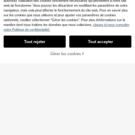
montre intelligente à la mode, convi
autorisez l'utilisation des cookies strictement nécessaires qui permettent à notre site
ent aux Series Ultra2, Ultra SE2, SE
web de fonctionner. Vous pouvez les désactiver en modifiant les paramètres de votre
11, 10, 9, 8, 7, 6, 5, 4, 3, 2, 1, unisexe
navigateur, mais cela peut affecter le fonctionnement du site web. Pour en savoir plus
sur les cookies que nous utilisons et pour ajuster vos paramètres de cookies
optionnels, veuillez sélectionner "Gérer les cookies". Pour plus d'informations sur la
manière dont nous traitons les données que nous collectons,
cliquez ici pour consulter
notre Politique de confidentialité.
Tout rejeter
Tout accepter
7
1 pièce Bracelet de montre de luxe
Gérer les cookies
6
AJOUTER AU PANIER
en métal argenté en forme de H ave
,84€
c chaîne, style bracelet délicat pour
femmes, compatible avec Apple Wa
tch 38/40/41/42/44/45/46/49mm,
compatible avec Series 11/10/9/8/
7/SE/6/5/4/2/1
Bracelet de montre connectée impri
3
mé léopard compatible avec Samsu
,15€
3,18€
ng/Fitbit, cadeau pour les étudiants
retournant à l'école