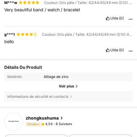
M***w
Couleur: Gris pâle / Taille: 42/44/45/49 mm (S10) 46 mm
Very
beautiful
band
/
watch
/
bracelet
Utile
(0)
g***1
Couleur: Gris pâle / Taille: 42/44/45/49 mm (S10) 46 mm
bello
Utile
(0)
Détails Du Produit
Matériel:
Alliage de zinc
Voir plus
Informations de sécurité et contacts
zhongkushuma
8 Suiveurs
4,54
Vendeur