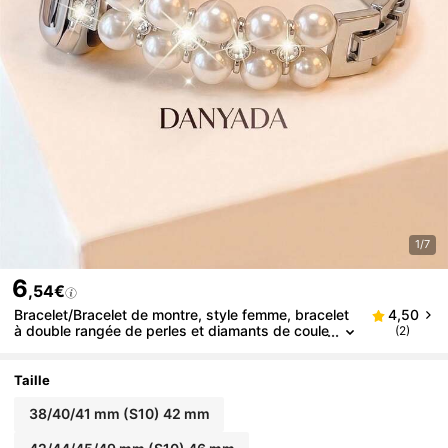
1/7
6
,54€
Bracelet/Bracelet de montre, style femme, bracelet
4,50
à double rangée de perles et diamants de coule
(2)
ur starlight haut de gamme, bracelet réglable à
perles et diamants de couleur starlight, compatible
avec Apple Watch 38/40/41/42/44/45/46/49 mm,
Taille
compatible avec Apple Watch Series Ultra3/2/1/Se/
11/10/9/8/7/6/5 4/3/2/1, accessoire de mode haut
38/40/41 mm (S10) 42 mm
de gamme