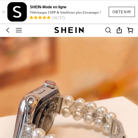
SHEIN-Mode en ligne
×
OBTENIR
Téléchargez l'APP & bénéficiez plus d'avantages !
(18,717)