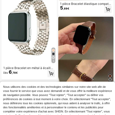
1 pièce Bracelet élastique compatib
5
le avec Apple Watch 38mm/42mm,
,89€
Bracelet de montre connectée poly
valent
5
1 pièce Bracelet en métal à écailles
6
de dragon, compatible avec Apple
Dès
,78€
Watch 38/40/41/42/44/45/46/49m
m, Series 11/10/9/8/7/SE/6/5/4/2/1,
accessoire de bracelet à la mode p
our hommes et femmes. Il ne compr
9
Nous utilisons des cookies et des technologies similaires sur notre site web afin de
end que le bracelet, sans montre ni
vous fournir le service que vous avez demandé et de vous offrir la meilleure expérience
boîtier
1 pièce Bracelet de montre en cuir a
de navigation possible. Vous pouvez "Tout rejeter", "Tout accepter" ou définir vos
vec boucle en forme de fer à cheva
#2 BEST-SELLERS
de Cuir toucher Bracelet de montre intelligente
préférences de cookies à tout moment à votre choix. En sélectionnant "Tout accepter",
l, compatible avec Apple Watch, co
(1000+)
nous définirons tous les cookies optionnels, qui nous aident à analyser le trafic, à offrir
nvient aux tailles 42mm, 38mm, 40
4
des fonctionnalités améliorées et à personnaliser le contenu et les publicités pour
mm, 41mm, 44mm, 45mm, 46mm, 4
,97€
9mm. Bracelet de remplacement de
compléter votre expérience d'achat avec SHEIN. En sélectionnant "Tout rejeter", vous