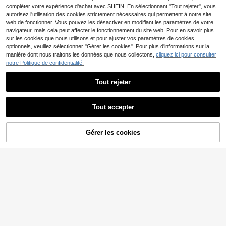
compléter votre expérience d'achat avec SHEIN. En sélectionnant "Tout rejeter", vous
autorisez l'utilisation des cookies strictement nécessaires qui permettent à notre site
web de fonctionner. Vous pouvez les désactiver en modifiant les paramètres de votre
navigateur, mais cela peut affecter le fonctionnement du site web. Pour en savoir plus
sur les cookies que nous utilisons et pour ajuster vos paramètres de cookies
optionnels, veuillez sélectionner "Gérer les cookies". Pour plus d'informations sur la
manière dont nous traitons les données que nous collectons,
cliquez ici pour consulter
notre Politique de confidentialité.
Tout rejeter
T-shirt graphique album
Entrepôt UE
12
Josman JO$ pour hommes et femm
,27€
es, mode hip-hop, musique pop, t-s
Tout accepter
hirt vintage décontracté, streetwear
5
Under Armour
Gérer les cookies
CRAQUEZ DES MAINTENANT
AJOUTER AU PANIER
Under Armour TECH Me
Entrepôt UE
15
n's Sports Tees & Tanks Easy To M
Dès
,37€
-8%
16,79€
atch Moisture-Wicking Breathable
PVC: 28,93€
Home Travel Daily Grey 1382915-0
28