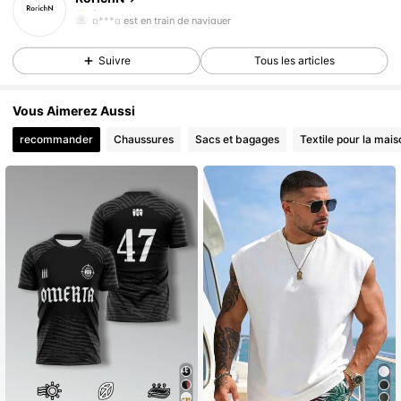
54 Suiveurs
4,49
p***q
est en train de naviguer
54 Suiveurs
4,49
Suivre
Tous les articles
Vous Aimerez Aussi
recommander
Chaussures
Sacs et bagages
Textile pour la mais