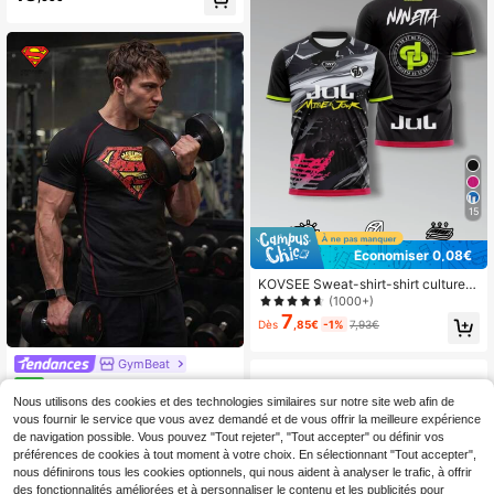
couleur unie, décontracté, polyvale
nt, pour le port quotidien, la gym et l
e football
15
Économiser 0,08€
KOVSEE Sweat-shirt-shirt culturel t
hème JUL, Top de culture de fan sé
(1000+)
chage rapide , convient pour les sp
7
Dès
,85€
-1%
7,93€
orts, les activités de groupe et les te
nues décontractées d'été noires
GymBeat
SUPERMAN X SHEIN T-shirt d
NEW
9
e sport décontracté pour hommes a
Nous utilisons des cookies et des technologies similaires sur notre site web afin de
,99€
vec manches raglan et graphique d
vous fournir le service que vous avez demandé et de vous offrir la meilleure expérience
e lettres, été, salle de sport
de navigation possible. Vous pouvez "Tout rejeter", "Tout accepter" ou définir vos
préférences de cookies à tout moment à votre choix. En sélectionnant "Tout accepter",
nous définirons tous les cookies optionnels, qui nous aident à analyser le trafic, à offrir
des fonctionnalités améliorées et à personnaliser le contenu et les publicités pour