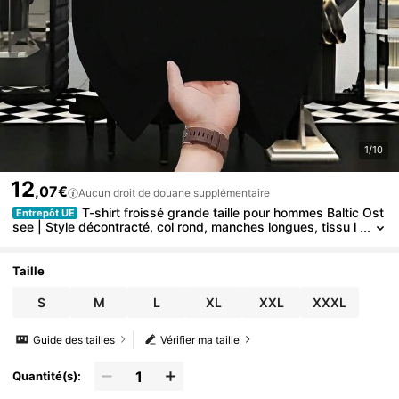
1/10
12
,07€
Aucun droit de douane supplémentaire
T-shirt froissé grande taille pour hommes Baltic Ost
Entrepôt UE
see | Style décontracté, col rond, manches longues, tissu l
égèrement extensible, motif imprimé, convient pour toutes l
es saisons.
Taille
S
M
L
XL
XXL
XXXL
Guide des tailles
Vérifier ma taille
Quantité(s):