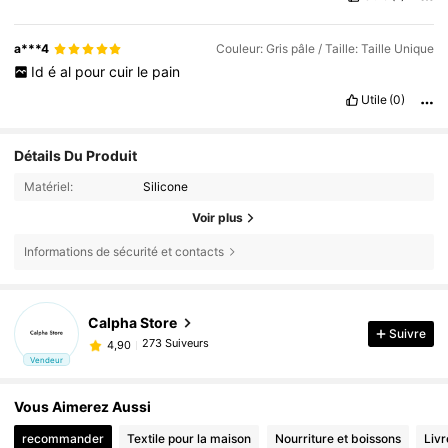
a***4
Couleur: Gris pâle / Taille: Taille Unique
Id
é
al
pour
cuir
le
pain
Utile
(0)
Détails Du Produit
Matériel:
Silicone
Voir plus
Informations de sécurité et contacts
Calpha Store
Suivre
273 Suiveurs
4,90
Vendeur
Vous Aimerez Aussi
recommander
Textile pour la maison
Nourriture et boissons
Livr