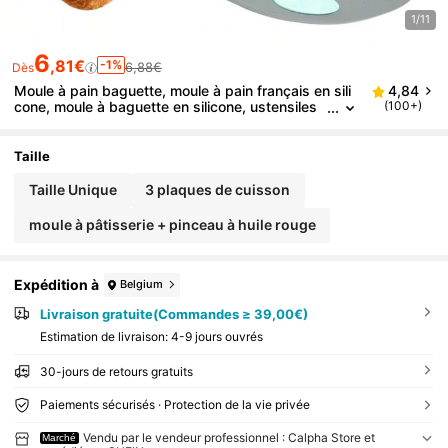
1/11
6
,81€
-1%
6,88€
Dès
Moule à pain baguette, moule à pain français en sili
4,84
cone, moule à baguette en silicone, ustensiles
(100+)
de cuisine pour la cuisson de gâteaux
Taille
Taille Unique
3 plaques de cuisson
moule à pâtisserie + pinceau à huile rouge
Expédition à
Belgium
Livraison gratuite(Commandes ≥ 39,00€)
Estimation de livraison:
4-9 jours ouvrés
30-jours de retours gratuits
Paiements sécurisés · Protection de la vie privée
Vendu par le vendeur professionnel : Calpha Store et
Marché