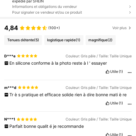
expédié par SHEIN
Informations et obligations du vendeur
Pour signaler ce vendeur et/ou ce produit
4,84
(100+)
Voir plus
Tenues détente
(5)
logistique rapide
(1)
magnifique
(2)
D***e
Couleur: Gris pâle / Taille: Taille Unique
En
silicone
conforme
à
la
photo
reste
à
l
'
essayer
Utile
(1)
m***d
Couleur: Gris pâle / Taille: Taille Unique
Tr
è
s
pratique
et
efficace
solide
rien
à
dire
bonne
mati
è
re
Utile
(1)
N***1
Couleur: Gris pâle / Taille: Taille Unique
Parfait
bonne
qualit
é
je
recommande
Utile
(1)