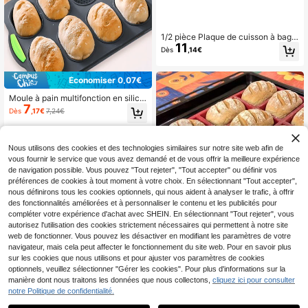
1/2 pièce Plaque de cuisson à bagu
11
ette perforée anti-adhésive, Plaque
Dès
,14€
de cuisson à pain français à 3 fente
s, Plaque à baguette en acier au car
bone, Convient aux boulangers prof
Économiser 0,07€
essionnels et à domicile, Cuisson d
e pain de campagne, pain italien, A
Moule à pain multifonction en silico
ccessoires de cuisine, Revêtement
7
ne, moule de cuisson pour pain fran
Dès
,17€
7,24€
anti-adhésif de haute qualité, Démo
çais antiadhésif, - Moule en silicone
ulage et nettoyage faciles, Un excel
3D à 8 cavités résistant aux hautes
lent assistant pour la cuisson du pai
températures pour la décoration de
n
sucre, le pain, la cuisson de gâteau
Nous utilisons des cookies et des technologies similaires sur notre site web afin de
x en fondant, outils de cuisson DIY -
vous fournir le service que vous avez demandé et de vous offrir la meilleure expérience
Démoulage facile, antiadhésif, réutil
de navigation possible. Vous pouvez "Tout rejeter", "Tout accepter" ou définir vos
isable
préférences de cookies à tout moment à votre choix. En sélectionnant "Tout accepter",
nous définirons tous les cookies optionnels, qui nous aident à analyser le trafic, à offrir
des fonctionnalités améliorées et à personnaliser le contenu et les publicités pour
compléter votre expérience d'achat avec SHEIN. En sélectionnant "Tout rejeter", vous
autorisez l'utilisation des cookies strictement nécessaires qui permettent à notre site
1 pièce Moule de cuisson en silicon
web de fonctionner. Vous pouvez les désactiver en modifiant les paramètres de votre
6
e anti-adhésif, 9 cavités, compatibl
,27€
e four et micro-ondes, résistant à la
navigateur, mais cela peut affecter le fonctionnement du site web. Pour en savoir plus
chaleur, outil de cuisine polyvalent
sur les cookies que nous utilisons et pour ajuster vos paramètres de cookies
pour le pain, les brownies, le fondan
optionnels, veuillez sélectionner "Gérer les cookies". Pour plus d'informations sur la
t
manière dont nous traitons les données que nous collectons,
cliquez ici pour consulter
1/2 pièces Set Mini Moule à Hot Do
notre Politique de confidentialité.
9
g, Plaque de cuisson antiadhésive e
Dès
,98€
10,08€