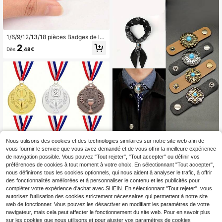
1/6/9/12/13/18 pièces Badges de la
future mariée - Design exquis en m
2
Dès
,48€
étal et papier, convient pour la déco
ration de la fête de la veille du mari
age, les cadeaux de la fête de célib
ataire et les cadeaux de la douche
nuptiale, la décoration de la fête de
célibataire | Décoration de fête | De
sign de badge exquis, décoration de
la fête de célibataire
Nous utilisons des cookies et des technologies similaires sur notre site web afin de
1 pièce Pince à foulard de style occ
vous fournir le service que vous avez demandé et de vous offrir la meilleure expérience
idental, Anneau de cravate, Boucle
3
de navigation possible. Vous pouvez "Tout rejeter", "Tout accepter" ou définir vos
,18€
de foulard, Agrafe coulissante et An
préférences de cookies à tout moment à votre choix. En sélectionnant "Tout accepter",
neau fixe - Accessoire décoratif mu
1
autres vendeurs
nous définirons tous les cookies optionnels, qui nous aident à analyser le trafic, à offrir
ltifonctionnel rétro, Convient pour le
Médailles en métal Or/Argent/Bronz
s accessoires de cravate pour hom
des fonctionnalités améliorées et à personnaliser le contenu et les publicités pour
e, médailles de champion de compé
5
,98€
mes, Attache-foulard, Boucle de mo
tition sportive avec sangle de cou,
compléter votre expérience d'achat avec SHEIN. En sélectionnant "Tout rejeter", vous
de
convenant aux événements sportifs
autorisez l'utilisation des cookies strictement nécessaires qui permettent à notre site
2
autres vendeurs
et aux cadeaux de fête, fournitures
web de fonctionner. Vous pouvez les désactiver en modifiant les paramètres de votre
pour rencontres sportives scolaires,
navigateur, mais cela peut affecter le fonctionnement du site web. Pour en savoir plus
design gaufré, assorties à un cordo
sur les cookies que nous utilisons et pour ajuster vos paramètres de cookies