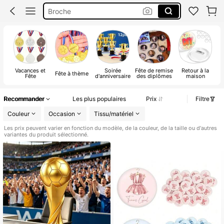
Gender Reveal Décoration
Médaille
Trophée
Vacances et
Soirée
Fête de remise
Retour à la
Fête à thème
Fête
d'anniversaire
des diplômes
maison
Recommander
Les plus populaires
Prix
Filtre
Couleur
Occasion
Tissu/matériel
Les prix peuvent varier en fonction du modèle, de la couleur, de la taille ou d'autres
variantes du produit sélectionné.