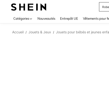
Robe
Use up 
Catégories
Nouveautés
Entrepôt UE
Vêtements pour 
Accueil
Jouets & Jeux
Jouets pour bébés et jeunes enf
/
/