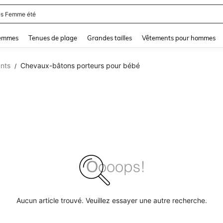
s Femme été
and down arrow keys to navigate search Dernière recherche and Rechercher et Tr
femmes
Tenues de plage
Grandes tailles
Vêtements pour hommes
ants
Chevaux-bâtons porteurs pour bébé
/
Aucun article trouvé. Veuillez essayer une autre recherche.