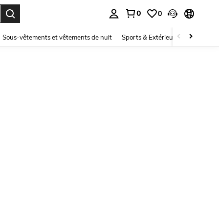
0
0
ouver. Press Enter to select.
Sous-vêtements et vêtements de nuit
Sports & Extérieur
Enfants