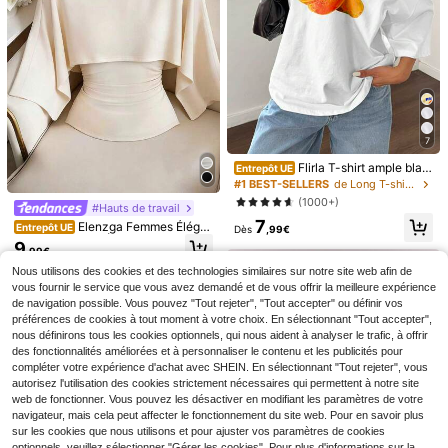
17
Top long ultra ample printemps/été,
7
T-shirt pour femmes, imprimé sloga
12
,81€
Flirla T-shirt ample blan
n rayé amusant "Aujourd'hui est une
Entrepôt UE
Chemise à manches longues Solsti
c à manches courtes avec col asy
journée heureuse", décontracté, sor
#1 BEST-SELLERS
de Long T-shirts pour femmes
ce Apparel avec col rayé et broderi
métrique, imprimé de fruits de papa
(1000+)
tie, Y2K, Top vert haricot
(1000+)
e cœur français, blouse décontract
#Hauts de travail
ye pour femmes
11
ée oversize rose avec lettre Amour
,22€
7
Elenzga Femmes Éléga
Entrepôt UE
Dès
,99€
nt Couleur Unie Élégant Col Rond F
9
,99€
ête Taille T-Shirt, Été
Nous utilisons des cookies et des technologies similaires sur notre site web afin de
vous fournir le service que vous avez demandé et de vous offrir la meilleure expérience
de navigation possible. Vous pouvez "Tout rejeter", "Tout accepter" ou définir vos
préférences de cookies à tout moment à votre choix. En sélectionnant "Tout accepter",
nous définirons tous les cookies optionnels, qui nous aident à analyser le trafic, à offrir
des fonctionnalités améliorées et à personnaliser le contenu et les publicités pour
compléter votre expérience d'achat avec SHEIN. En sélectionnant "Tout rejeter", vous
autorisez l'utilisation des cookies strictement nécessaires qui permettent à notre site
web de fonctionner. Vous pouvez les désactiver en modifiant les paramètres de votre
navigateur, mais cela peut affecter le fonctionnement du site web. Pour en savoir plus
sur les cookies que nous utilisons et pour ajuster vos paramètres de cookies
optionnels, veuillez sélectionner "Gérer les cookies". Pour plus d'informations sur la