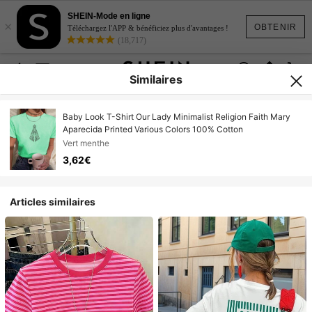
SHEIN-Mode en ligne
×
OBTENIR
Téléchargez l'APP & bénéficiez plus d'avantages !
(18,717)
Similaires
Baby Look T-Shirt Our Lady Minimalist Religion Faith Mary
Aparecida Printed Various Colors 100% Cotton
Vert menthe
3,62€
Articles similaires