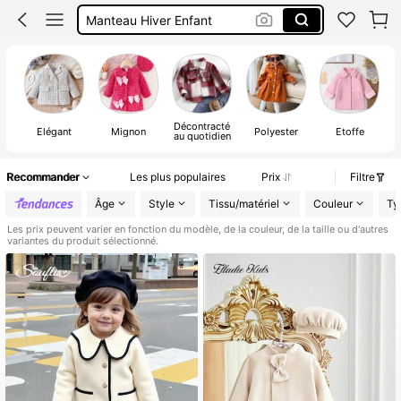
Manteau Fille Hivers
Bébé
Manteau Hivers Fille
Décontracté
Élégant
Mignon
Polyester
Étoffe
au quotidien
Recommander
Les plus populaires
Prix
Filtre
Âge
Style
Tissu/matériel
Couleur
Ty
Les prix peuvent varier en fonction du modèle, de la couleur, de la taille ou d'autres
variantes du produit sélectionné.