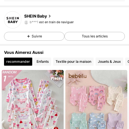
SHEIN Baby
743K Suiveurs
4,92
b***1
est en train de naviguer
743K Suiveurs
4,92
743K Suiveurs
4,92
Suivre
Tous les articles
743K Suiveurs
4,92
Vous Aimerez Aussi
743K Suiveurs
4,92
recommander
Enfants
Textile pour la maison
Jouets & Jeux
743K Suiveurs
4,92
743K Suiveurs
4,92
743K Suiveurs
4,92
743K Suiveurs
4,92
743K Suiveurs
4,92
743K Suiveurs
4,92