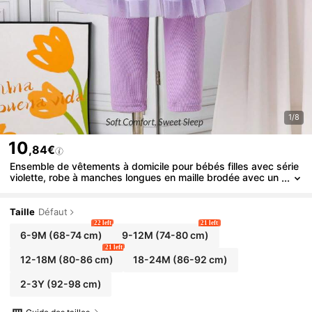
1/8
10
,84€
Ensemble de vêtements à domicile pour bébés filles avec série
violette, robe à manches longues en maille brodée avec un
lapin mignon et leggings décontractés
Taille
Défaut
22 left
21 left
6-9M
(68-74 cm)
9-12M
(74-80 cm)
21 left
12-18M
(80-86 cm)
18-24M
(86-92 cm)
2-3Y
(92-98 cm)