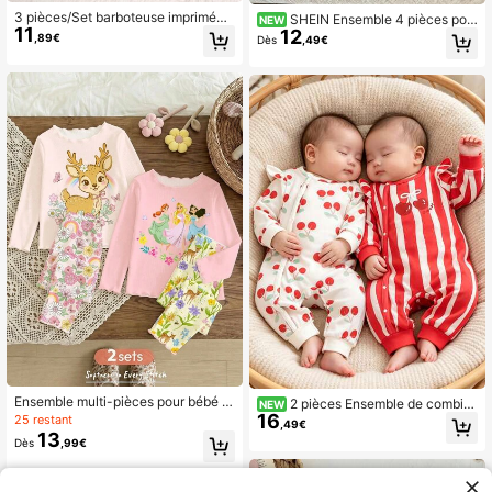
3 pièces/Set barboteuse imprimée
SHEIN Ensemble 4 pièces pou
NEW
11
mignonne et pantalon à manches lo
12
r bébé fille, Top à manches longues
,89€
Dès
,49€
ngues, ensemble casual et conforta
en tricot avec imprimé mignon et pa
ble pour bébés filles à la maison
ntalon long, coupe ajustée
Ensemble multi-pièces pour bébé fil
2 pièces Ensemble de combin
NEW
le, style princesse mignon et doux, i
16
aison à manches longues avec impr
25 restant
,49€
mprimé floral pastoral avec cerf, vol
imé rayures cerise mignon beige et
13
Dès
,99€
ants et blocs de couleurs, convient
rouge, convient aux bébés filles, tis
à toutes les saisons, couleurs maca
su confortable, convient pour le prin
ron adorables, design rétro frais, do
temps, l'automne et l'hiver