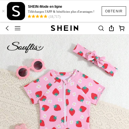
SHEIN-Mode en ligne
×
OBTENIR
Téléchargez l'APP & bénéficiez plus d'avantages !
(18,717)