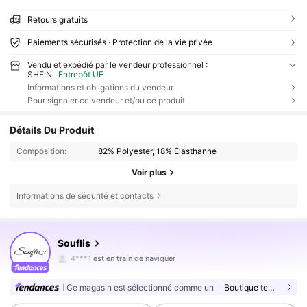
Retours gratuits
Paiements sécurisés · Protection de la vie privée
Vendu et expédié par le vendeur professionnel :
SHEIN
Entrepôt UE
Informations et obligations du vendeur
Pour signaler ce vendeur et/ou ce produit
Détails Du Produit
Composition:
82% Polyester, 18% Élasthanne
Voir plus
Informations de sécurité et contacts
328K Suiveurs
4,87
Souflis
328K Suiveurs
4,87
4***1
est en train de naviguer
328K Suiveurs
4,87
Ce magasin est sélectionné comme un
「Boutique tendance」
328K Suiveurs
4,87