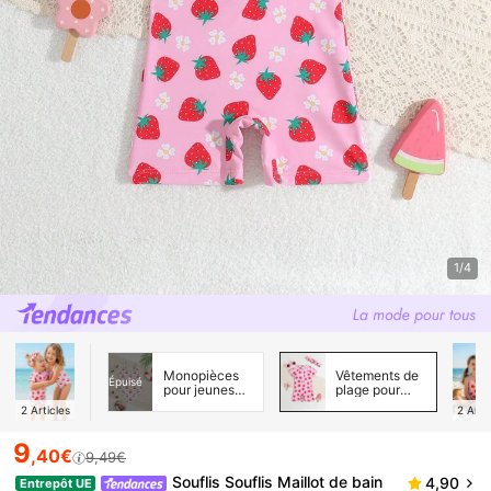
1/4
Monopièces
Vêtements de
Épuisé
pour jeunes
plage pour
filles
bébés filles
2
Articles
2
Arti
9
,40€
9,49€
Souflis Souflis Maillot de bain
4,90
Entrepôt UE