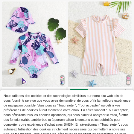
raglan
Maillot de bain une pièce à imprimé
Maillot de bain une pièc
Entrepôt UE
aléatoire à la mode avec ensemble
e pour bébé fille avec imprimé aléat
Nous utilisons des cookies et des technologies similaires sur notre site web afin de
11
9
,04€
,14€
de chapeau pour bébés filles
oire et volants sur les bords
vous fournir le service que vous avez demandé et de vous offrir la meilleure expérience
de navigation possible. Vous pouvez "Tout rejeter", "Tout accepter" ou définir vos
préférences de cookies à tout moment à votre choix. En sélectionnant "Tout accepter",
nous définirons tous les cookies optionnels, qui nous aident à analyser le trafic, à offrir
des fonctionnalités améliorées et à personnaliser le contenu et les publicités pour
compléter votre expérience d'achat avec SHEIN. En sélectionnant "Tout rejeter", vous
autorisez l'utilisation des cookies strictement nécessaires qui permettent à notre site