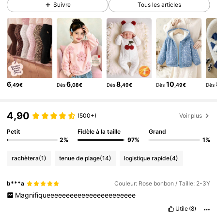
Suivre
Tous les articles
328K Suiveurs
4,87
328K Suiveurs
4,87
328K Suiveurs
4,87
328K Suiveurs
4,87
328K Suiveurs
4,87
6
6
8
10
,49€
Dès
,08€
Dès
,49€
Dès
,49€
Dès
328K Suiveurs
4,87
328K Suiveurs
4,87
4,90
(500+)
Voir plus
Petit
Fidèle à la taille
Grand
2%
97%
1%
rachètera
(1)
tenue de plage
(14)
logistique rapide
(4)
b***a
Couleur: Rose bonbon / Taille: 2-3Y
Magnifiqueeeeeeeeeeeeeeeeeeeeeee
Utile
(8)