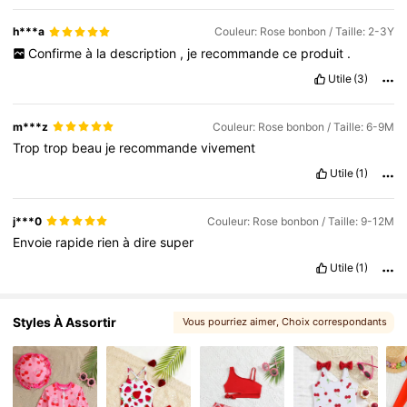
h***a
Couleur: Rose bonbon / Taille: 2-3Y
Confirme
à
la
description
,
je
recommande
ce
produit
.
Utile
(3)
m***z
Couleur: Rose bonbon / Taille: 6-9M
Trop
trop
beau
je
recommande
vivement
Utile
(1)
j***0
Couleur: Rose bonbon / Taille: 9-12M
Envoie
rapide
rien
à
dire
super
Utile
(1)
Styles À Assortir
Vous pourriez aimer
, Choix correspondants
, Articles connexes