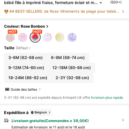
bébé fille à imprimé fraise, fermeture éclair et m
(500+)
anches raglan. Tenue d'été pour la plage et les
#
4
BEST-SELLERS
de Rose Vêtements de plage pour bébés filles
vacances. Maillot de bain bébé fille fraise. Ensembl
e bébé fille fraise. Vêtements bébé fille fraise. Maillo
t de bain bébé fille. Maillot de bain bébé fille fraise.
Chemise de protection solaire bébé fille fraise.
Couleur: Rose Bonbon
Taille
Défaut
3-6M
(62-68 cm)
6-9M
(68-74 cm)
9-12M
(74-80 cm)
12-18M
(80-86 cm)
18-24M
(86-92 cm)
2-3Y
(92-98 cm)
Guide des tailles
​2-3Y (92-98 cm) est expédié depuis Entrepôt UE offre
livraison plus rapide
.
Expédition à
Belgium
Livraison gratuite(Commandes ≥ 39,00€)
Estimation de livraison:
le 11 août et le 18 août