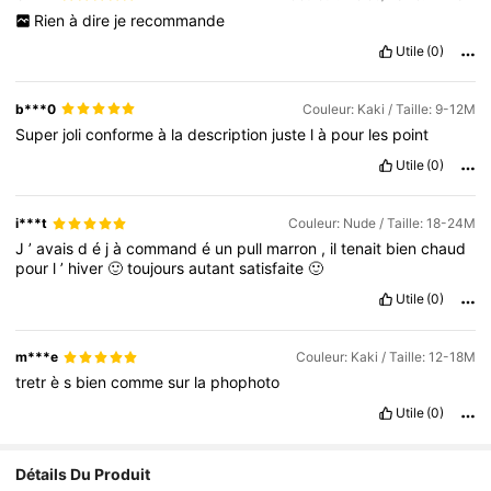
Rien
à
dire
je
recommande
Utile
(0)
b***0
Couleur: Kaki / Taille: 9-12M
Super
joli
conforme
à
la
description
juste
l
à
pour
les
point
Utile
(0)
i***t
Couleur: Nude / Taille: 18-24M
J
’
avais
d
é
j
à
command
é
un
pull
marron
,
il
tenait
bien
chaud
pour
l
’
hiver
🙂
toujours
autant
satisfaite
🙂
Utile
(0)
m***e
Couleur: Kaki / Taille: 12-18M
tretr
è
s
bien
comme
sur
la
phophoto
Utile
(0)
Détails Du Produit