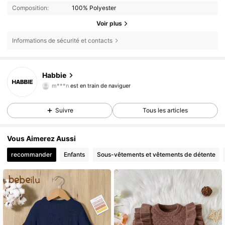
Composition:
100% Polyester
Voir plus
Informations de sécurité et contacts
63K Suiveurs
4,89
Habbie
m***n
est en train de naviguer
63K Suiveurs
4,89
63K Suiveurs
4,89
Suivre
Tous les articles
63K Suiveurs
4,89
Vous Aimerez Aussi
63K Suiveurs
4,89
recommander
Enfants
Sous-vêtements et vêtements de détente
63K Suiveurs
4,89
63K Suiveurs
4,89
63K Suiveurs
4,89
63K Suiveurs
4,89
63K Suiveurs
4,89