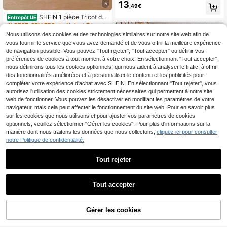
13
ur unie polyvalent, automne/hiver
5
,49€
SHEIN 1 pièce Tricot dé
Entrepôt UE
contracté minimaliste col V pour bé
#1 BEST-SELLERS
de Abricot Tricots pour bébés filles
bé fille, couleur abricot avec poche
11
Nous utilisons des cookies et des technologies similaires sur notre site web afin de
,98€
s doubles symétriques, ourlet à vola
vous fournir le service que vous avez demandé et de vous offrir la meilleure expérience
nts et poignets côtelés, épaisseur ré
de navigation possible. Vous pouvez "Tout rejeter", "Tout accepter" ou définir vos
gulière, doux et agréable à la peau,
préférences de cookies à tout moment à votre choix. En sélectionnant "Tout accepter",
couleur unie, convient pour le quoti
dien décontracté, l'extérieur, les spo
nous définirons tous les cookies optionnels, qui nous aident à analyser le trafic, à offrir
rts et les jeux au printemps/automn
des fonctionnalités améliorées et à personnaliser le contenu et les publicités pour
e
compléter votre expérience d'achat avec SHEIN. En sélectionnant "Tout rejeter", vous
autorisez l'utilisation des cookies strictement nécessaires qui permettent à notre site
web de fonctionner. Vous pouvez les désactiver en modifiant les paramètres de votre
navigateur, mais cela peut affecter le fonctionnement du site web. Pour en savoir plus
sur les cookies que nous utilisons et pour ajuster vos paramètres de cookies
optionnels, veuillez sélectionner "Gérer les cookies". Pour plus d'informations sur la
manière dont nous traitons les données que nous collectons,
cliquez ici pour consulter
notre Politique de confidentialité.
Tout rejeter
7
SHEIN 1 pièce Gilet pour
Entrepôt UE
bébé fille, col rond rose avec lettres
(100+)
Tout accepter
"Baby" brodées et décoration floral
12
,10€
e 3D, style minimaliste mignon et fr
ais, épaisseur régulière, ourlet et poi
SHEIN 1 pièce Chandail tricoté mig
gnets soignés, texture douce et liss
Gérer les cookies
12
AJOUTER AU PANIER
non et polyvalent avec motif en for
,86€
-1%
12,99€
e, polyvalent pour le port quotidien,
me de cœur pour bébé fille, nouvel
les jeux extérieurs, convient pour le
article pour l'automne/hiver