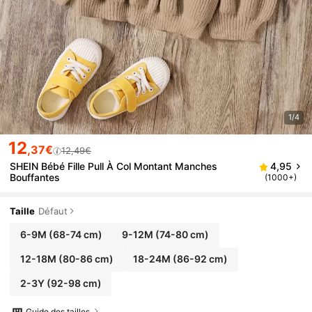
1/4
12
,37€
12,49€
SHEIN Bébé Fille Pull À Col Montant Manches
4,95
Bouffantes
(1000+)
Taille
Défaut
6-9M
(68-74 cm)
9-12M
(74-80 cm)
12-18M
(80-86 cm)
18-24M
(86-92 cm)
2-3Y
(92-98 cm)
Guide des tailles