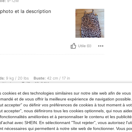
lle:
9-12M
photo et la description
Utile (0)
/ 20 lbs, Buste: 42 cm / 17 in, Taille: 65 cm / 26 in, Hanches: 65 cm / 26 in, Couleur:
ds:
9 kg / 20 lbs
Buste:
42 cm / 17 in
lticolore
Taille:
18-24M
 cookies et des technologies similaires sur notre site web afin de vous 
a fille elle est incroyable j’adore la qualité et
andé et de vous offrir la meilleure expérience de navigation possibl
Tout accepter" ou définir vos préférences de cookies à tout moment à vot
ut accepter", nous définirons tous les cookies optionnels, qui nous aide
es fonctionnalités améliorées et à personnaliser le contenu et les publici
Utile (0)
d'achat avec SHEIN. En sélectionnant "Tout rejeter", vous autorisez l'uti
nt nécessaires qui permettent à notre site web de fonctionner. Vous po