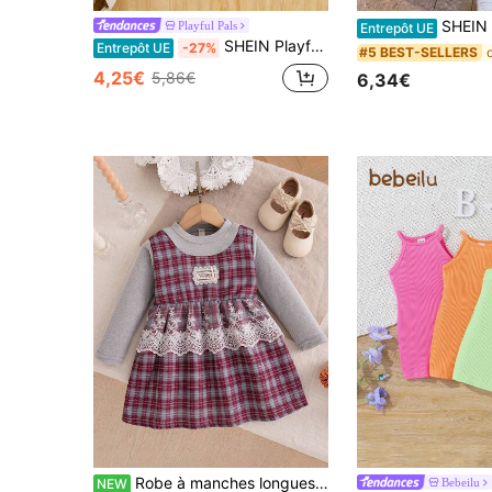
SHEIN Robe camisole en tricot fuchs
Playful Pals
Entrepôt UE
SHEIN Playful Pals Robe sans manches imprimée marguerite décontractée pour bébé fille
Entrepôt UE
-27%
#5 BEST-SELLERS
4,25€
5,86€
6,34€
Robe à manches longues style universitaire automne/hiver avec patchwork de dentelle florale inspirée de la forêt pour bébés filles
Bebeilu
NEW