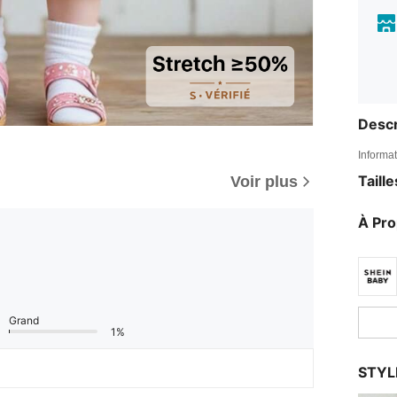
Descr
Informat
Taill
Voir plus
À Pr
Grand
1%
STYL