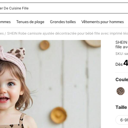
er De Cuisine Fille
and down arrow keys to navigate search Dernière recherche and Rechercher et Tr
femmes
Tenues de plage
Grandes tailles
Vêtements pour hommes
les
/
SHEIN 
fille 
Convie
maison
vacan
Dès
PR
Coule
Taille
6-9