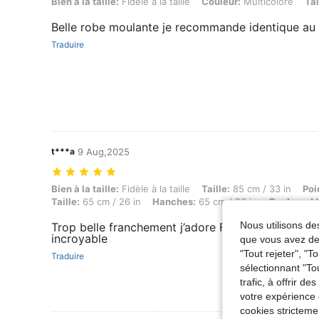
Bien à la taille: Fidèle à la taille, Couleur: Multicolore, Taille: 9-12M
Bien à la taille:
Fidèle à la taille
Couleur:
Multicolore
Tai
Belle robe moulante je recommande identique au 
Traduire
t***a
9 Aug,2025
Bien à la taille: Fidèle à la taille, Taille: 85 cm / 33 in, Poids: 9 kg 
Bien à la taille:
Fidèle à la taille
Taille:
85 cm / 33 in
Poi
Taille:
65 cm / 26 in
Hanches:
65 cm / 26 in
Couleur:
Mu
Nous utilisons des
Trop belle franchement j’adore Fidel à la taille de m
incroyable
que vous avez dem
"Tout rejeter", "
Traduire
sélectionnant "To
trafic, à offrir d
votre expérience 
cookies stricteme