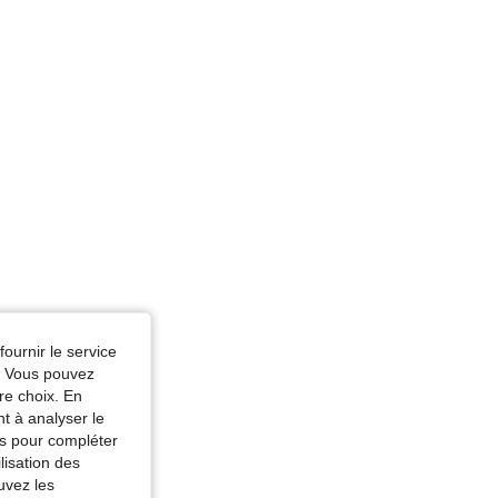
 Multicolore, Taille: 18-24M
fournir le service
e. Vous pouvez
re choix. En
nt à analyser le
tés pour compléter
lisation des
uvez les