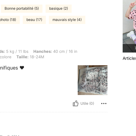
Bonne portabilité (5)
basique (2)
 photo (18)
beau (17)
mauvais style (4)
7
/ 11 lbs, Hanches: 40 cm / 16 in, Taille: 63 cm / 25 in, Buste: 62 cm / 24 in, Couleur:
ds:
5 kg / 11 lbs
Hanches:
40 cm / 16 in
colore
Taille:
18-24M
Articl
ifiques ❤️
Utile (0)