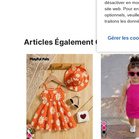
désactiver en mod
Voir Plus D
site web. Pour en
optionnels, veuil
traitons les donn
Gérer les coo
Articles Également Consultés
5