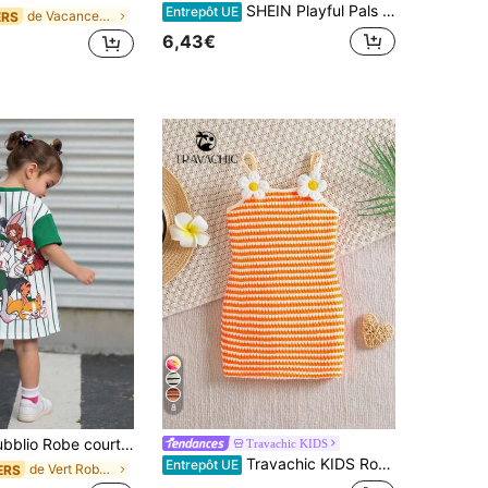
SHEIN Playful Pals Robe tissée d'été pour bébé fille, style coréen casual mignon avec imprimé rayé coloré
Entrepôt UE
de Vacances Robes pour bébés filles
ERS
6,43€
8
pour bébé fille, décontractée, confortable et mignonne, avec imprimé animal de dessin animé, rayures et patchwork, style baseball, vêtement athlétique à personnage
Travachic KIDS
Travachic KIDS Robe moulante d'été mignonne pour bébé, en tricot jacquard géométrique, pour les vacances
Entrepôt UE
de Vert Robes pour bébés filles
ERS