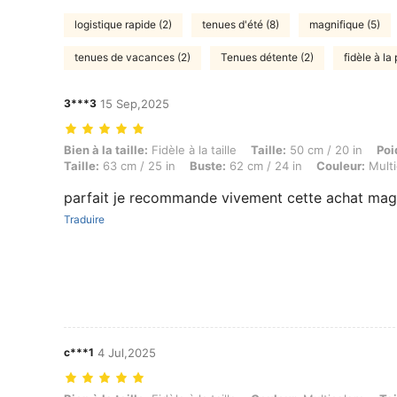
logistique rapide (2)
tenues d'été (8)
magnifique (5)
tenues de vacances (2)
Tenues détente (2)
fidèle à la
3***3
15 Sep,2025
Bien à la taille: Fidèle à la taille, Taille: 50 cm / 20 in, Poids: 5 kg 
Bien à la taille:
Fidèle à la taille
Taille:
50 cm / 20 in
Poi
Taille:
63 cm / 25 in
Buste:
62 cm / 24 in
Couleur:
Multi
parfait je recommande vivement cette achat magn
Traduire
c***1
4 Jul,2025