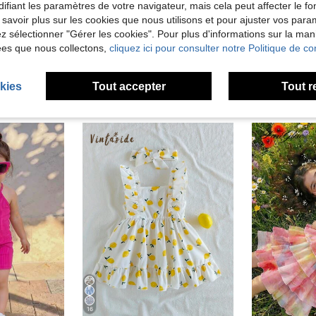
ifiant les paramètres de votre navigateur, mais cela peut affecter le 
'avis
 savoir plus sur les cookies que nous utilisons et pour ajuster vos par
lez sélectionner "Gérer les cookies". Pour plus d'informations sur la ma
ées que nous collectons,
cliquez ici pour consulter notre Politique de con
kies
Tout accepter
Tout r
16