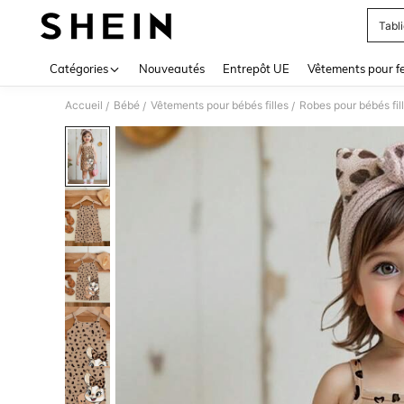
Tabli
Use up 
Catégories
Nouveautés
Entrepôt UE
Vêtements pour 
Accueil
Bébé
Vêtements pour bébés filles
Robes pour bébés fil
/
/
/