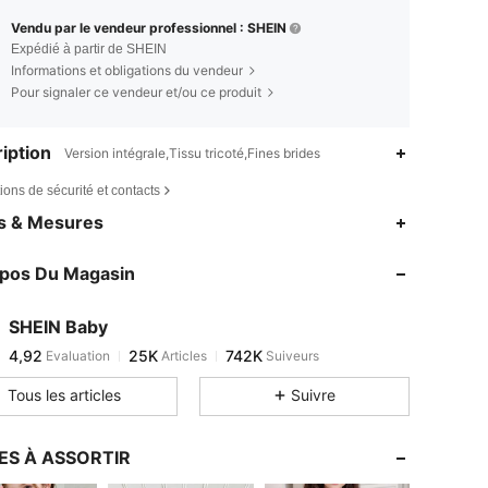
Vendu par le vendeur professionnel : SHEIN
Expédié à partir de SHEIN
Informations et obligations du vendeur
Pour signaler ce vendeur et/ou ce produit
iption
Version intégrale,Tissu tricoté,Fines brides
ions de sécurité et contacts
4,92
25K
742K
es & Mesures
4,92
25K
742K
opos Du Magasin
4,92
25K
742K
4,92
25K
742K
SHEIN Baby
4,92
25K
742K
Evaluation
Articles
Suiveurs
k***7
est en train de naviguer
4,92
25K
742K
Tous les articles
Suivre
4,92
25K
742K
4,92
25K
742K
ES À ASSORTIR
4,92
25K
742K