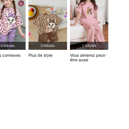
4,92
25K
742K
4 Articles
3 Articles
1 Articles
 Multicolore, Taille: 18-24M
es connexes
Plus de style
Vous aimerez peut-
être aussi