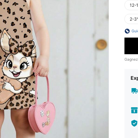
12-
2-3
Gui
Gagnez
Exp