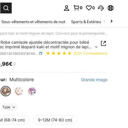
0
0
ouver. Press Enter to select.
Sous-vêtements et vêtements de nuit
Sports & Extérieur
Enfants
SHEIN Robe camisole ajustée décontractée pour bébé fille avec imprimé léopard kaki et motif mignon de lapin. Convient pour le printemps/été, usage quotidien, à la maison, en extérieur, à la ferme, pour un pique-nique, les vacances
Robe camisole ajustée décontractée pour bébé
avec imprimé léopard kaki et motif mignon de lapin.
nt pour le printemps/été, usage quotidien, à la
SKU: sa260130190093181463580
(100+ Commentaires)
, en extérieur, à la ferme, pour un pique-nique, les
ces
4
,96€
ICE AND AVAILABILITY
ur:
Multicolore
Grande image
Type
M (68-74 cm)
9-12M (74-80 cm)