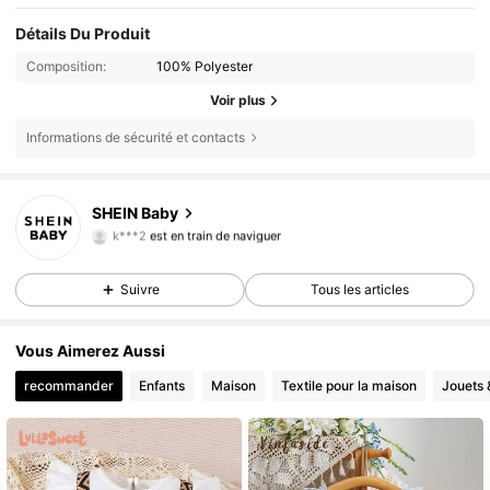
Détails Du Produit
Composition:
100% Polyester
Voir plus
Informations de sécurité et contacts
SHEIN Baby
742K Suiveurs
4,92
k***2
est en train de naviguer
742K Suiveurs
4,92
Suivre
Tous les articles
742K Suiveurs
4,92
742K Suiveurs
4,92
Vous Aimerez Aussi
742K Suiveurs
4,92
recommander
Enfants
Maison
Textile pour la maison
Jouets 
742K Suiveurs
4,92
742K Suiveurs
4,92
742K Suiveurs
4,92