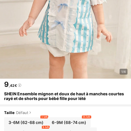
1/6
9
,42€
SHEIN Ensemble mignon et doux de haut à manches courtes
rayé et de shorts pour bébé fille pour lété
Taille
Défaut
1 left
16 left
3-6M
(62-68 cm)
6-9M
(68-74 cm)
6 left