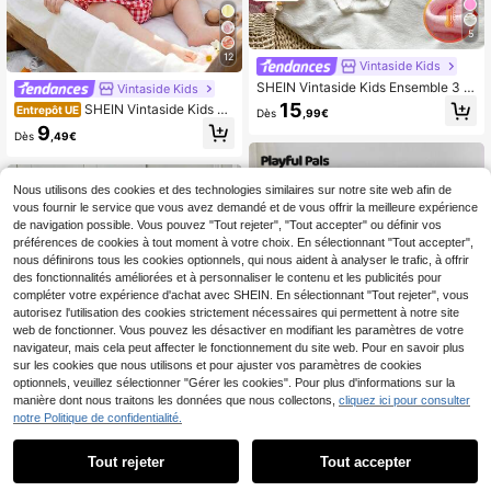
5
12
Vintaside Kids
SHEIN Vintaside Kids Ensemble 3 pi
Vintaside Kids
èces pour bébé fille, printemps/auto
15
SHEIN Vintaside Kids 2
Entrepôt UE
Dès
,99€
mne, confortable, minimaliste, tricot
pièces/set Body à épaules dénudée
9
côtelé, couleur unie, body à manch
Dès
,49€
s rayé mignon et ensemble serre-tê
es longues avec volants, convient p
te pour bébé fille, tenue de fête d'ét
our occasions décontractées, tout-
é
petits, fêtes et diverses occasions
Nous utilisons des cookies et des technologies similaires sur notre site web afin de
vous fournir le service que vous avez demandé et de vous offrir la meilleure expérience
de navigation possible. Vous pouvez "Tout rejeter", "Tout accepter" ou définir vos
préférences de cookies à tout moment à votre choix. En sélectionnant "Tout accepter",
nous définirons tous les cookies optionnels, qui nous aident à analyser le trafic, à offrir
des fonctionnalités améliorées et à personnaliser le contenu et les publicités pour
compléter votre expérience d'achat avec SHEIN. En sélectionnant "Tout rejeter", vous
autorisez l'utilisation des cookies strictement nécessaires qui permettent à notre site
web de fonctionner. Vous pouvez les désactiver en modifiant les paramètres de votre
navigateur, mais cela peut affecter le fonctionnement du site web. Pour en savoir plus
sur les cookies que nous utilisons et pour ajuster vos paramètres de cookies
optionnels, veuillez sélectionner "Gérer les cookies". Pour plus d'informations sur la
manière dont nous traitons les données que nous collectons,
cliquez ici pour consulter
notre Politique de confidentialité.
Tout rejeter
Tout accepter
10
Playful Pals