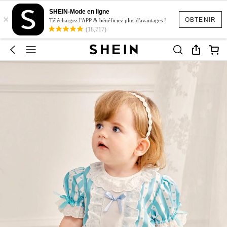
SHEIN-Mode en ligne
×
OBTENIR
Téléchargez l'APP & bénéficiez plus d'avantages !
(18,717)