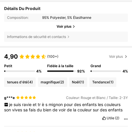
Détails Du Produit
Composition:
95% Polyester, 5% Élasthanne
Voir plus
Informations de sécurité et contacts
4,90
(100+)
Voir plus
Petit
Fidèle à la taille
Grand
4%
92%
4%
tenues d'été
(4)
magnifique
(2)
Noël
(1)
Tendance
(1)
g***e
Couleur: Rouge et Blanc / Taille: 2-3Y
je
suis
ravie
et
tr
è
s
mignon
pour
des
enfants
les
couleurs
son
vives
sa
fais
du
bien
de
voir
de
la
couleur
sur
des
enfants
Utile
(2)