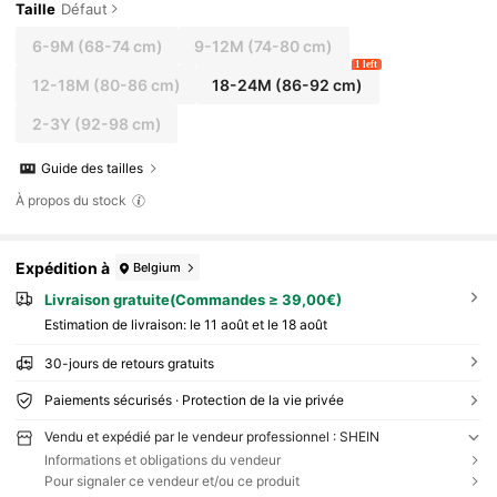
Taille
Défaut
6-9M
(68-74 cm)
9-12M
(74-80 cm)
1 left
12-18M
(80-86 cm)
18-24M
(86-92 cm)
2-3Y
(92-98 cm)
Guide des tailles
À propos du stock
Expédition à
Belgium
Livraison gratuite(Commandes ≥ 39,00€)
Estimation de livraison:
le 11 août et le 18 août
30-jours de retours gratuits
Paiements sécurisés · Protection de la vie privée
Vendu et expédié par le vendeur professionnel : SHEIN
Informations et obligations du vendeur
Pour signaler ce vendeur et/ou ce produit