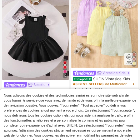
Vintaside Kids
10
SHEIN Vintaside Kids Ba
Entrepôt UE
rboteuses simples pour bébés filles
#3 BEST-SELLERS
de Multicolore Grenouillères pour bébés filles
Bebeilu
(1000+)
SHEIN Barboteuse rose
Entrepôt UE
mignonne en tricot sans manches p
Nous utilisons des cookies et des technologies similaires sur notre site web afin de
10
10
,49€
Dès
,99€
our l'été
vous fournir le service que vous avez demandé et de vous offrir la meilleure expérience
de navigation possible. Vous pouvez "Tout rejeter", "Tout accepter" ou définir vos
préférences de cookies à tout moment à votre choix. En sélectionnant "Tout accepter",
nous définirons tous les cookies optionnels, qui nous aident à analyser le trafic, à offrir
des fonctionnalités améliorées et à personnaliser le contenu et les publicités pour
compléter votre expérience d'achat avec SHEIN. En sélectionnant "Tout rejeter", vous
autorisez l'utilisation des cookies strictement nécessaires qui permettent à notre site
web de fonctionner. Vous pouvez les désactiver en modifiant les paramètres de votre