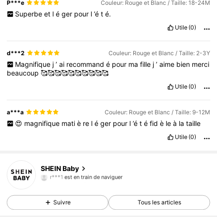
P***e
Couleur: Rouge et Blanc / Taille: 18-24M
Superbe
et
l
é
ger
pour
l
’é
t
é.
Utile
(0)
d***2
Couleur: Rouge et Blanc / Taille: 2-3Y
Magnifique
j
’
ai
recommand
é
pour
ma
fille
j
’
aime
bien
merci
beaucoup
🥰🥰🥰🥰🥰🥰🥰🥰🥰🥰
Utile
(0)
a***a
Couleur: Rouge et Blanc / Taille: 9-12M
😍
magnifique
mati
è
re
l
é
ger
pour
l
’é
t
é
fid
è
le
à
la
taille
Utile
(0)
743K Suiveurs
4,92
SHEIN Baby
r***1
est en train de naviguer
743K Suiveurs
4,92
743K Suiveurs
4,92
Suivre
Tous les articles
743K Suiveurs
4,92