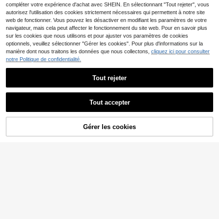
Unisexe
compléter votre expérience d'achat avec SHEIN. En sélectionnant "Tout rejeter", vous
autorisez l'utilisation des cookies strictement nécessaires qui permettent à notre site
web de fonctionner. Vous pouvez les désactiver en modifiant les paramètres de votre
navigateur, mais cela peut affecter le fonctionnement du site web. Pour en savoir plus
sur les cookies que nous utilisons et pour ajuster vos paramètres de cookies
optionnels, veuillez sélectionner "Gérer les cookies". Pour plus d'informations sur la
manière dont nous traitons les données que nous collectons,
cliquez ici pour consulter
notre Politique de confidentialité.
Tout rejeter
Bebeilu
Tout accepter
Veste décontractée à manches long
ues minimaliste en peluche pour bé
5
Playful Pals
Dès
,94€
bés garçons
Gérer les cookies
AJOUTER AU PANIER
SHEIN Playful Pals Manteau à capu
che zippé avec imprimé à carreaux
14
Dès
,22€
pour bébé garçon, pour Noël