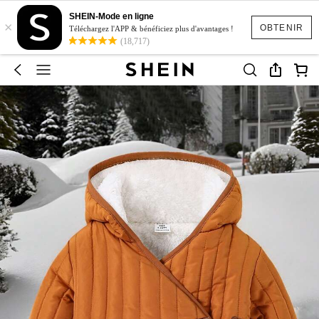
SHEIN-Mode en ligne
×
OBTENIR
Téléchargez l'APP & bénéficiez plus d'avantages !
(18,717)