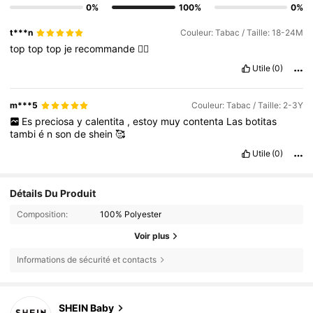
0%
100%
0%
t***n
Couleur: Tabac / Taille: 18-24M
top
top
top
je
recommande
👍🏻
Utile
(0)
m***5
Couleur: Tabac / Taille: 2-3Y
Es
preciosa
y
calentita
,
estoy
muy
contenta
Las
botitas
tambi
é
n
son
de
shein
🥰
Utile
(0)
Détails Du Produit
Composition:
100% Polyester
Voir plus
Informations de sécurité et contacts
742K Suiveurs
4,92
SHEIN Baby
s***6
est en train de naviguer