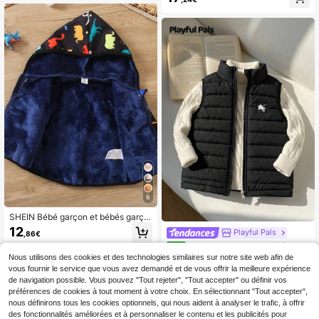
pour bébé garçon de 3 à 24 mois, à
un choix de tenue chaude et élégan
la mode avec doublure thermique c
te pour les bébés. Le design de vest
haude. Veste d'hiver pour enfants e
e simple mais élégant convient à di
n automne/hiver, grise
verses occasions en automne et en
hiver.
6
SHEIN Bébé garçon et bébés garço
ns Veste polaire zippée complète m
12
Playful Pals
,86€
atelassée en peluche douce avec c
SHEIN Playful Pals Bébé Garç
apuche, poches et bordure en polair
NEW
on Mignon Bonnet Tricoté Avec Ves
e, manteaux d'hiver chauds
Nous utilisons des cookies et des technologies similaires sur notre site web afin de
11
,99€
te Sans Manches Matelassée Col
vous fournir le service que vous avez demandé et de vous offrir la meilleure expérience
Montant Zippée Décontractée, Con
de navigation possible. Vous pouvez "Tout rejeter", "Tout accepter" ou définir vos
vient Pour Automne/Hiver Quotidie
préférences de cookies à tout moment à votre choix. En sélectionnant "Tout accepter",
n Papa Maman Et Moi Assortiment
nous définirons tous les cookies optionnels, qui nous aident à analyser le trafic, à offrir
Familial, Veste Bébé Automne/Hive
des fonctionnalités améliorées et à personnaliser le contenu et les publicités pour
r, Gilet Bébé, Veste Sans Manches