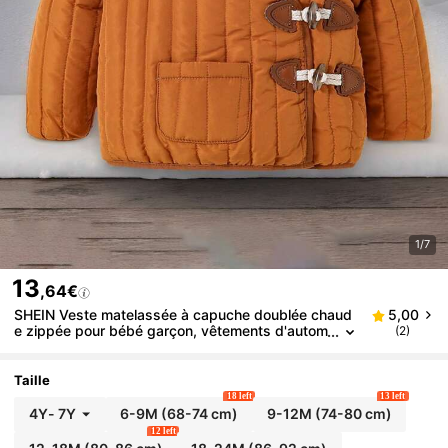
1/7
13
,64€
SHEIN Veste matelassée à capuche doublée chaud
5,00
e zippée pour bébé garçon, vêtements d'autom
(2)
ne automne-hiver
Taille
18 left
13 left
4Y
-
7Y
6-9M
(68-74 cm)
9-12M
(74-80 cm)
12 left