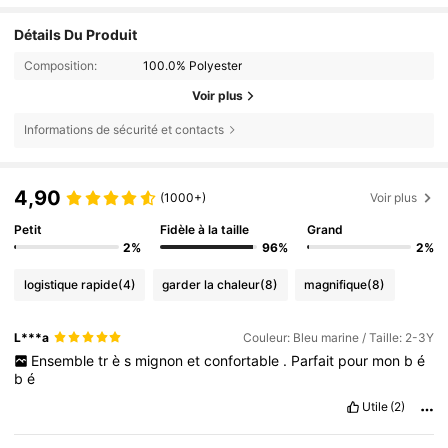
Détails Du Produit
Composition:
100.0% Polyester
Voir plus
Informations de sécurité et contacts
4,90
(1000+)
Voir plus
Petit
Fidèle à la taille
Grand
2%
96%
2%
logistique rapide
(4)
garder la chaleur
(8)
magnifique
(8)
L***a
Couleur: Bleu marine / Taille: 2-3Y
Ensemble
tr
è
s
mignon
et
confortable
.
Parfait
pour
mon
b
é
b
é
Utile
(2)