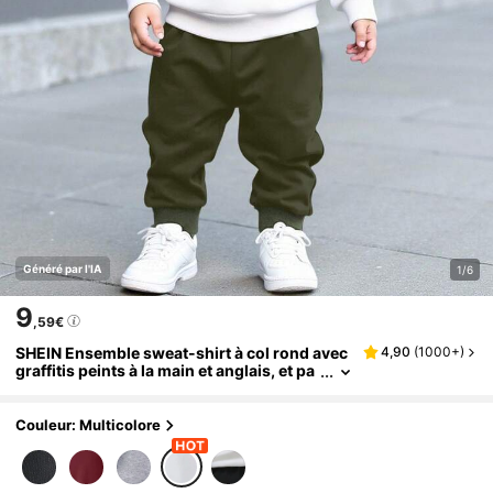
Généré par l'IA
1/6
9
,59€
SHEIN Ensemble sweat-shirt à col rond avec
4,90
(
1000+
)
graffitis peints à la main et anglais, et pa
ntalon/jogging pour bébé garçon. Style
automne/hiver décontracté et confortable. C
onvient pour l'automne/l'hiver, léger et douill
Couleur: Multicolore
et. Parfait pour les sorties décontractées, les
fêtes, les activités extérieures, les cadeaux