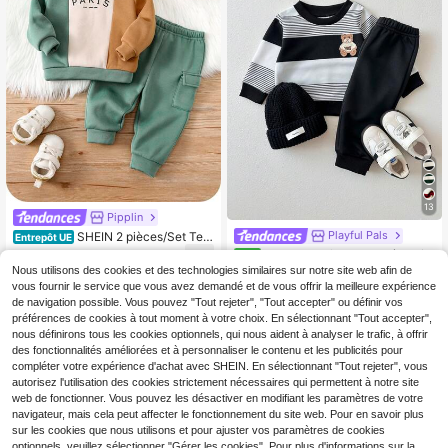
13
Pipplin
Playful Pals
SHEIN 2 pièces/Set Ten
Entrepôt UE
ues d'automne et d'hiver pour tout-
12
SHEIN Playful Pals 2 pièces/E
NEW
,99€
petits garçons/filles, Sweat-shirt à
nsemble Top à manches longues ra
Nous utilisons des cookies et des technologies similaires sur notre site web afin de
12
capuche en patchwork de couleur
,99€
yé bleu marine et blanc avec graphi
vous fournir le service que vous avez demandé et de vous offrir la meilleure expérience
contrastée à manches longues et e
que d'ours mignon et pantalon unic
de navigation possible. Vous pouvez "Tout rejeter", "Tout accepter" ou définir vos
nsemble de pantalon en tricot, style
olore pour bébé garçon, tenue déco
préférences de cookies à tout moment à votre choix. En sélectionnant "Tout accepter",
minimaliste mignon avec graphique
ntractée d'automne assortie pour la
de lettres, convient pour l'intérieur,
nous définirons tous les cookies optionnels, qui nous aident à analyser le trafic, à offrir
famille
l'extérieur, le ski, les sorties décontr
des fonctionnalités améliorées et à personnaliser le contenu et les publicités pour
actées, les sports, les fêtes, les séa
compléter votre expérience d'achat avec SHEIN. En sélectionnant "Tout rejeter", vous
nces photo, les vacances
autorisez l'utilisation des cookies strictement nécessaires qui permettent à notre site
web de fonctionner. Vous pouvez les désactiver en modifiant les paramètres de votre
navigateur, mais cela peut affecter le fonctionnement du site web. Pour en savoir plus
sur les cookies que nous utilisons et pour ajuster vos paramètres de cookies
optionnels, veuillez sélectionner "Gérer les cookies". Pour plus d'informations sur la