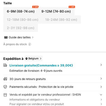
Taille
1 left
1 left
6-9M
(68-74 cm)
9-12M
(74-80 cm)
12-18M
(80-86 cm)
18-24M
(86-92 cm)
2-3Y
(92-98 cm)
Guide des tailles
À propos du stock
Expédition à
Belgium
Livraison gratuite(Commandes ≥ 39,00€)
Estimation de livraison:
4-9 jours ouvrés
30-jours de retours gratuits
Paiements sécurisés · Protection de la vie privée
Vendu et expédié par le vendeur professionnel : SHEIN
Informations et obligations du vendeur
Pour signaler ce vendeur et/ou ce produit