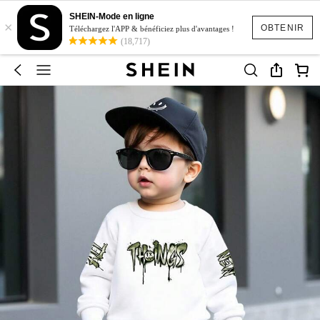
SHEIN-Mode en ligne
×
OBTENIR
Téléchargez l'APP & bénéficiez plus d'avantages !
(18,717)