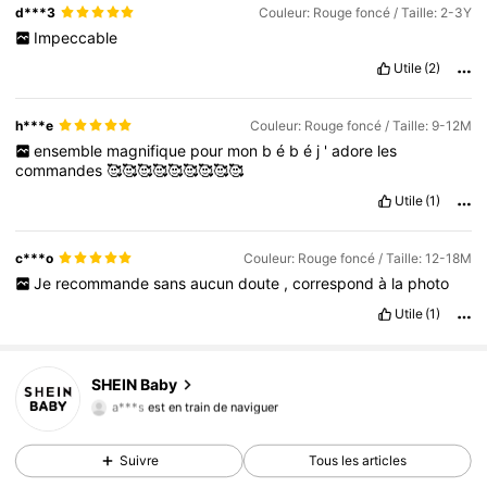
d***3
Couleur: Rouge foncé / Taille: 2-3Y
Impeccable
Utile
(2)
h***e
Couleur: Rouge foncé / Taille: 9-12M
ensemble
magnifique
pour
mon
b
é
b
é
j
'
adore
les
commandes
🥰🥰🥰🥰🥰🥰🥰🥰🥰
Utile
(1)
c***o
Couleur: Rouge foncé / Taille: 12-18M
Je
recommande
sans
aucun
doute
,
correspond
à
la
photo
Utile
(1)
743K Suiveurs
4,92
SHEIN Baby
a***s
est en train de naviguer
743K Suiveurs
4,92
743K Suiveurs
4,92
Suivre
Tous les articles
743K Suiveurs
4,92