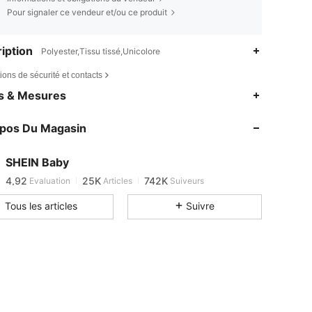
Pour signaler ce vendeur et/ou ce produit
iption
Polyester,Tissu tissé,Unicolore
ions de sécurité et contacts
4,92
25K
742K
es & Mesures
4,92
25K
742K
opos Du Magasin
4,92
25K
742K
4,92
25K
742K
SHEIN Baby
4,92
25K
742K
Evaluation
Articles
Suiveurs
l***z
est en train de naviguer
4,92
25K
742K
Tous les articles
Suivre
4,92
25K
742K
4,92
25K
742K
4,92
25K
742K
4,92
25K
742K