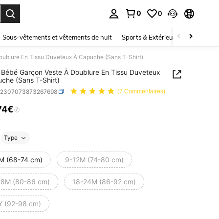
0
0
ouver. Press Enter to select.
Sous-vêtements et vêtements de nuit
Sports & Extérieur
Enfants
ublure En Tissu Duveteux À Capuche (Sans T-Shirt)
Bébé Garçon Veste À Doublure En Tissu Duveteux
che (Sans T-Shirt)
a2307073873267698
(7 Commentaires)
74€
ICE AND AVAILABILITY
Type
M (68-74 cm)
9-12M (74-80 cm)
18M (80-86 cm)
18-24M (86-92 cm)
Y (92-98 cm)