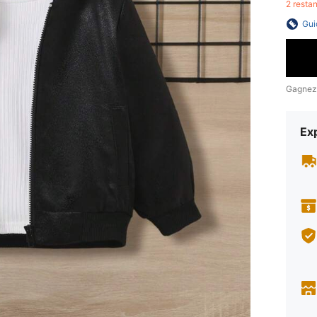
2 resta
Gui
Gagnez
Exp