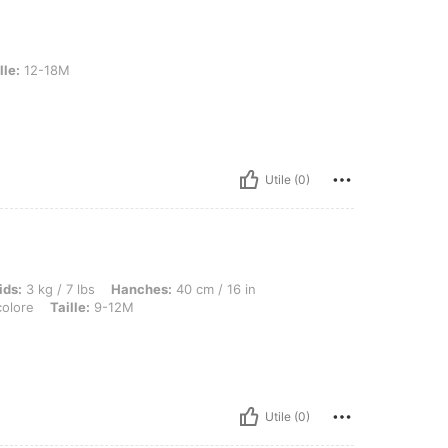
lle:
12-18M
Utile (0)
 / 7 lbs, Hanches: 40 cm / 16 in, Taille: 40 cm / 16 in, Buste: 40 cm / 16 in, Couleur:
ids:
3 kg / 7 lbs
Hanches:
40 cm / 16 in
colore
Taille:
9-12M
Utile (0)