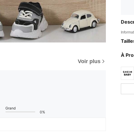
Descr
Informat
Taill
À Pr
Voir plus
Grand
0%