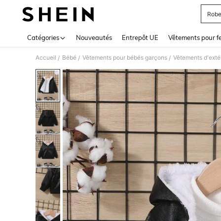
Robe
Use up 
Catégories
Nouveautés
Entrepôt UE
Vêtements pour 
Accueil
Bébé
Vêtements pour bébés garçons
Vêtements d'exté
/
/
/