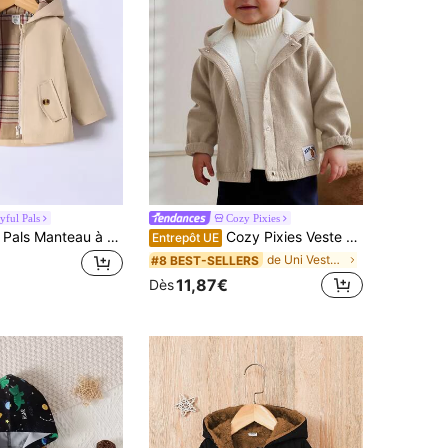
yful Pals
Cozy Pixies
SHEIN Playful Pals Manteau à capuche zippé avec imprimé à carreaux pour bébé garçon, pour Noël
Cozy Pixies Veste à capuche à manches longues de couleur unie pour bébé garçon, veste zippée polyvalente et confortable pour bébé, manteaux pour bébé garçon, vêtements de bébé neutres, vêtements unisexes pour l'automne et l'hiver pour femmes
Entrepôt UE
de Uni Vestes pour bébés garçons
#8 BEST-SELLERS
11,87€
Dès