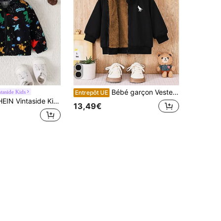
Bébé garçon Veste à capuche en polaire imprimée dinosaure décontractée pour l'automne/l'hiver
ntaside Kids
Entrepôt UE
ntaside Kids Bébé Garçon Veste Imprimé Dinosaure Zippé À Capuche
13,49€