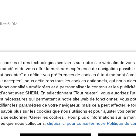
lle:
6-9M
Utile (0)
 cookies et des technologies similaires sur notre site web afin de vous 
andé et de vous offrir la meilleure expérience de navigation possibl
'avis
Tout accepter" ou définir vos préférences de cookies à tout moment à vot
ut accepter", nous définirons tous les cookies optionnels, qui nous aide
es fonctionnalités améliorées et à personnaliser le contenu et les publici
d'achat avec SHEIN. En sélectionnant "Tout rejeter", vous autorisez l'uti
nt nécessaires qui permettent à notre site web de fonctionner. Vous po
ifiant les paramètres de votre navigateur, mais cela peut affecter le 
 savoir plus sur les cookies que nous utilisons et pour ajuster vos par
lez sélectionner "Gérer les cookies". Pour plus d'informations sur la ma
ées que nous collectons,
cliquez ici pour consulter notre Politique de con