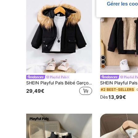
Gérer les coo
Playful Pals
Playful Pa
SHEIN Playful Pals Bébé Garçon Veste Poche À Rabat À Ourlet Duveteux À Capuche À Doublure Thermique (Sans T-Shirt)
#2 BEST-SELLERS
29,49€
13,99€
Dès