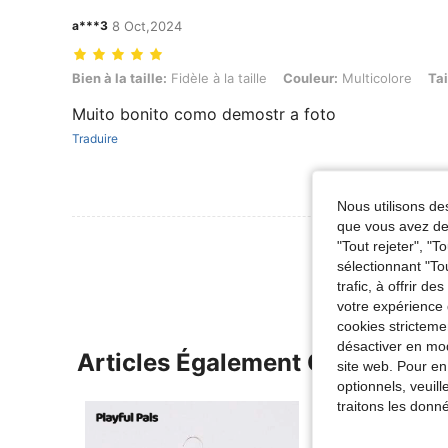
a***3
8 Oct,2024
Bien à la taille: Fidèle à la taille, Couleur: Multicolore, Taille: 6-9M
Bien à la taille:
Fidèle à la taille
Couleur:
Multicolore
Tai
Muito bonito como demostr a foto
Traduire
Nous utilisons des
que vous avez dem
Voir Plus D
"Tout rejeter", "
sélectionnant "To
trafic, à offrir d
votre expérience 
cookies stricteme
désactiver en mod
Articles Également Consultés
site web. Pour en
optionnels, veuil
traitons les donn