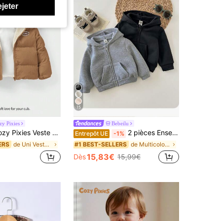
ejeter
15
zy Pixies
Bebeilu
s Veste d'hiver décontractée pour bébé garçon avec doublure en fausse fourrure
2 pièces Ensemble de vestes à capuche décontractées de couleur unie pour bébé garçon et bébé fille, sweat-shirt à capuche gris et sweat-shirt à capuche noir, convient pour l'automne et l'hiver
Entrepôt UE
-1%
de Uni Vestes pour bébés garçons
de Multicolore Vêtements d'extérieur pour bébés ga
ERS
#1 BEST-SELLERS
15,83€
Dès
15,99€