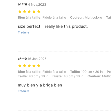
b***6
4 Nov,2023
Bien à la taille: Fidèle à la taille, Couleur: Multicolore, Taille: 12-18M
Bien à la taille:
Fidèle à la taille
Couleur:
Multicolore
Tai
size perfect! I really like this product.
Traduire
a***0
16 Jan,2025
Bien à la taille: Fidèle à la taille, Taille: 100 cm / 39 in, Poids: 3 kg
Bien à la taille:
Fidèle à la taille
Taille:
100 cm / 39 in
Po
Taille:
40 cm / 16 in
Buste:
40 cm / 16 in
Couleur:
Multi
muy bien y a briga bien
Traduire