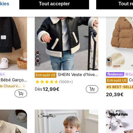
kies
Tout accepter
Tout r
5
SHEIN Veste d'hiver mignonne en cuir PU noir pour bébé garçon et fille, manteau d'automne matelassé épais en polaire, veste de moto, vêtements décontractés de mode à couleurs contrastées pour rendez-vous
ls
Co
Entrepôt UE
SHEIN Playful Pals Bébé Garçon Veste À Applique À Doublure En Tissu Duveteux À Capuche
Cozy Pixie
Entrepôt UE
(1000+)
de Chaud Vêtements d'extérieur pour bébés garçons
#5 BEST-SELL
12,99€
Dès
20,39€