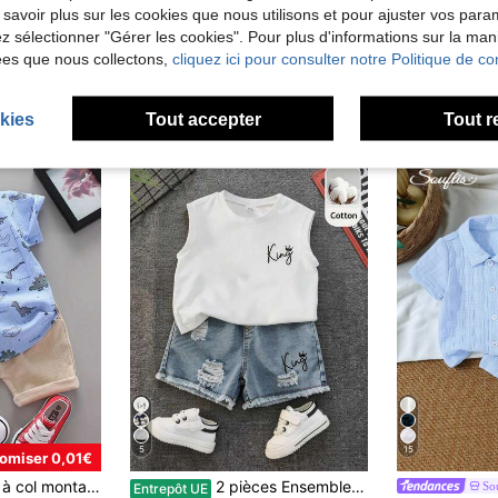
 savoir plus sur les cookies que nous utilisons et pour ajuster vos par
lez sélectionner "Gérer les cookies". Pour plus d'informations sur la ma
ées que nous collectons,
cliquez ici pour consulter notre Politique de con
kies
Tout accepter
Tout r
5
15
omiser 0,01€
Ensemble chemise à col montant à manches courtes et shorts pour bébé garçon avec imprimé tout sur tout de motif de petit dinosaure pour l'été
2 pièces Ensemble t-shirt sans manches mode décontractée et short en jean pour bébé/bébé garçon, tenue de bébé garçon, vêtements d'été pour bébé garçon, streetwear
Sou
Entrepôt UE
#2 BEST-SELL