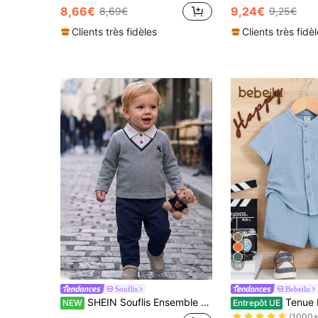
8,66€
9,24€
8,69€
9,25€
Clients très fidèles
Clients très fidè
14
Souflis
Bebeilu
#5 BEST-SELLERS
SHEIN Souflis Ensemble 2 pièces chemise polo brodée & pantalon pour bébé garçon
Tenue Décontractée Et Co
NEW
Entrepôt UE
(1000+