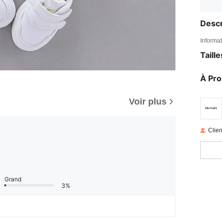
Descr
Informat
Taill
À Pr
Voir plus
Clien
Grand
3%