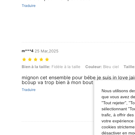
Traduire
m***4
25 Mar,2025
Bien à la taille: Fidèle à la taille, Couleur: Bleu ciel, Taille: 12-18M
Bien à la taille:
Fidèle à la taille
Couleur:
Bleu ciel
Taille
mignon cet ensemble pour bébe je suis in love ja
bcoup va trop bien à mon bout de choux
Traduire
Nous utilisons des
que vous avez dem
"Tout rejeter", "
sélectionnant "To
trafic, à offrir d
votre expérience 
cookies stricteme
Voir Plus D
désactiver en mod