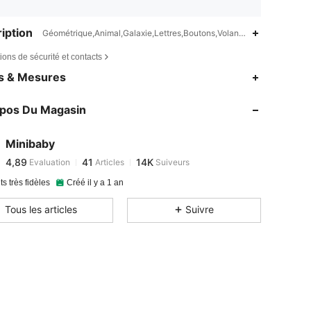
iption
Géométrique,Animal,Galaxie,Lettres,Boutons,Volants,Avec boutons de
ions de sécurité et contacts
es & Mesures
opos Du Magasin
4,89
41
14K
Minibaby
4,89
41
14K
Evaluation
Articles
Suiveurs
a***2
est en train de naviguer
ts très fidèles
Créé il y a 1 an
Tous les articles
Suivre