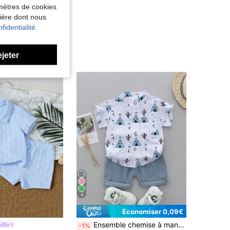
amètres de cookies
nière dont nous
fidentialité.
ejeter
4
Économiser 0,09€
de Dessin animé Ensembles de chemises pour bébé ga
#5 BEST-SELLERS
Ensemble chemise à manches courtes et short d'été pour bébé garçon, à col entier imprimé aléatoire de dessins animés
flis
-1%
(1000+)
de Uni Ensembles de chemises pour bébé garçon
ERS