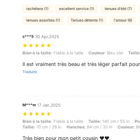
rachètera (1)
excellent service (1)
tenues d'été (7)
tenues assorties (1)
Tenues détente (1)
l'amour (6)
c***5
30 Apr,2025
Bien à la taille: Fidèle à la taille, Couleur: Bleu ciel, Taille: 12-18M
Bien à la taille:
Fidèle à la taille
Couleur:
Bleu ciel
Taille
Il est vraiment très beau et très léger parfait pour 
Traduire
M***m
17 Jan,2025
Bien à la taille: Fidèle à la taille, Taille: 140 cm / 55 in, Poids: 44 k
Bien à la taille:
Fidèle à la taille
Taille:
140 cm / 55 in
Po
Taille:
70 cm / 28 in
Hanches:
84 cm / 33 in
Couleur:
Bl
Très bien pour mon petit cousin ❤️❤️.