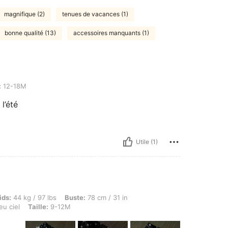
magnifique (2)
tenues de vacances (1)
bonne qualité (13)
accessoires manquants (1)
:
12-18M
l’été
Utile (1)
g / 97 lbs, Buste: 78 cm / 31 in, Taille: 70 cm / 28 in, Hanches: 84 cm / 33 in, Couleu
ids:
44 kg / 97 lbs
Buste:
78 cm / 31 in
eu ciel
Taille:
9-12M