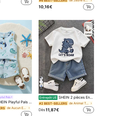
de Jaune Ensembles pour bébés garçons
#6 BEST-SELLERS
€
10,16€
11
SHEIN 2 pièces Ensemble bébé unisexe tout-petit garçon/fille décontracté mignon t-shirt à manches courtes avec broderie de dinosaure et short en jean, tenue bébé garçon, vêtements d'été bébé garçon, streetwear
yful Pals
Entrepôt UE
 Pals 2 pièces Ensemble de tenue décontractée avec imprimé de baleine mignon pour bébé garçon, manches courtes
de Animal T-shirts pour bébés garçons
#2 BEST-SELLERS
de Aucun Ensemble débardeur bébé garçon
ERS
11,87€
Dès