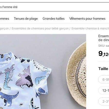
s Femme été
and down arrow keys to navigate search Dernière recherche and Rechercher et Tr
femmes
Tenues de plage
Grandes tailles
Vêtements pour hommes
garçon
Ensembles de chemises pour bébé garçon
/
/
Ensemb
de din
garçon
SKU: s
9
,1
PR
Taille
6-9
12-
2-3