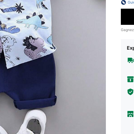
Gui
Gagnez
Exp