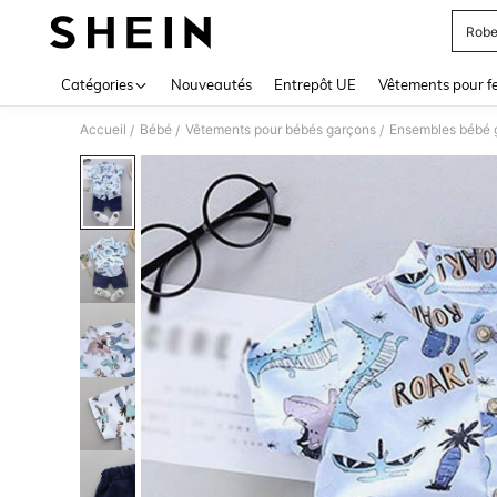
Robe
Use up 
Catégories
Nouveautés
Entrepôt UE
Vêtements pour 
Accueil
Bébé
Vêtements pour bébés garçons
Ensembles bébé 
/
/
/