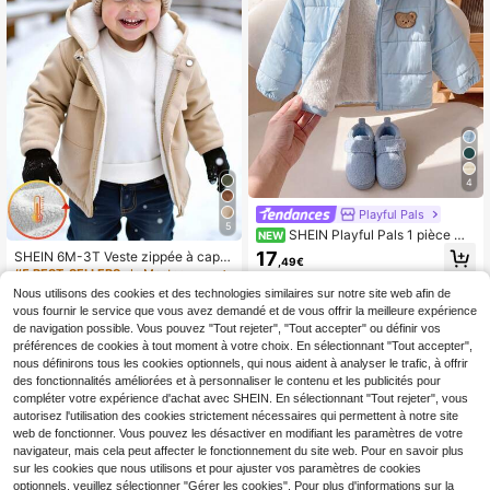
ses occasions intérieures/extérieur
es
4
Playful Pals
5
SHEIN Playful Pals 1 pièce Ma
NEW
nteau matelassé à capuche pour bé
17
SHEIN 6M-3T Veste zippée à capu
,49€
bé garçon, bleu, manches longues,
che doublée polaire en velours côte
#5 BEST-SELLERS
de Manteaux pour bébés garçons
avec fermeture éclair et patch ours,
lé blanc pour bébé garçon, manteau
Nous utilisons des cookies et des technologies similaires sur notre site web afin de
design ours, convient pour les sortie
14
d'extérieur modeste pour rendez-vo
,84€
-1%
14,99€
s décontractées et le port polyvalen
vous fournir le service que vous avez demandé et de vous offrir la meilleure expérience
us, école, décontracté, voyage et s
t en hiver
de navigation possible. Vous pouvez "Tout rejeter", "Tout accepter" ou définir vos
ports
préférences de cookies à tout moment à votre choix. En sélectionnant "Tout accepter",
nous définirons tous les cookies optionnels, qui nous aident à analyser le trafic, à offrir
des fonctionnalités améliorées et à personnaliser le contenu et les publicités pour
compléter votre expérience d'achat avec SHEIN. En sélectionnant "Tout rejeter", vous
autorisez l'utilisation des cookies strictement nécessaires qui permettent à notre site
web de fonctionner. Vous pouvez les désactiver en modifiant les paramètres de votre
navigateur, mais cela peut affecter le fonctionnement du site web. Pour en savoir plus
sur les cookies que nous utilisons et pour ajuster vos paramètres de cookies
optionnels, veuillez sélectionner "Gérer les cookies". Pour plus d'informations sur la