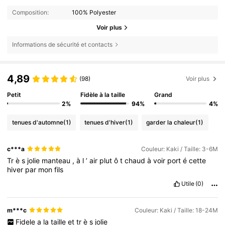
Composition:
100% Polyester
Voir plus
Informations de sécurité et contacts
4,89
(98)
Voir plus
Petit
Fidèle à la taille
Grand
2%
94%
4%
tenues d'automne
(1)
tenues d'hiver
(1)
garder la chaleur
(1)
c***a
Couleur: Kaki / Taille: 3-6M
Tr
è
s
jolie
manteau
,
à
l
’
air
plut
ô
t
chaud
à
voir
port
é
cette
hiver
par
mon
fils
Utile
(0)
m***c
Couleur: Kaki / Taille: 18-24M
Fidele
a
la
taille
et
tr
è
s
jolie