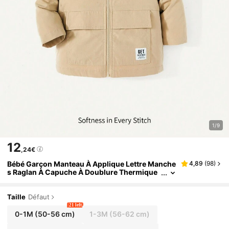
1/9
12
,24€
Bébé Garçon Manteau À Applique Lettre Manche
4,89
(
98
)
s Raglan À Capuche À Doublure Thermique
Taille
Défaut
21 left
0-1M
(50-56 cm)
1-3M
(56-62 cm)