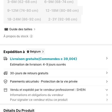
3-6M
(62-68 cm)
6-9M
(68-74 cm)
9-12M
(74-80 cm)
12-18M
(80-86 cm)
18-24M
(86-92 cm)
2-3Y
(92-98 cm)
Guide des tailles
À propos du stock
Expédition à
Belgium
Livraison gratuite(Commandes ≥ 39,00€)
Estimation de livraison:
4-9 jours ouvrés
30-jours de retours gratuits
Paiements sécurisés · Protection de la vie privée
Vendu et expédié par le vendeur professionnel : SHEIN
Informations et obligations du vendeur
Pour signaler ce vendeur et/ou ce produit
Détails Du Produit