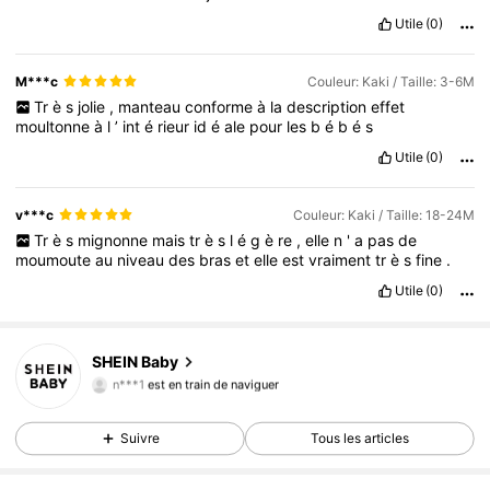
Utile
(0)
M***c
Couleur: Kaki / Taille: 3-6M
Tr
è
s
jolie
,
manteau
conforme
à
la
description
effet
moultonne
à
l
’
int
é
rieur
id
é
ale
pour
les
b
é
b
é
s
Utile
(0)
v***c
Couleur: Kaki / Taille: 18-24M
Tr
è
s
mignonne
mais
tr
è
s
l
é
g
è
re
,
elle
n
'
a
pas
de
moumoute
au
niveau
des
bras
et
elle
est
vraiment
tr
è
s
fine
.
Utile
(0)
SHEIN Baby
742K Suiveurs
4,92
n***1
est en train de naviguer
742K Suiveurs
4,92
Suivre
Tous les articles
742K Suiveurs
4,92
742K Suiveurs
4,92