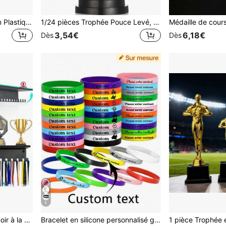
1/6 pièces Mini Trophée en Plastique Doré, Trophée de 4 Pouces (4,02 Pouces), Cadeau d'Invité, Accessoire, Récompense, Prix de Victoire, Cadeau de Fête de Cérémonie de Compétition, Pour les Récompenses en Classe, les Événements Sportifs, la Coupe du Monde, les Activités de Groupe, les Représentations, les Prix Sportifs, les Cadeaux de Fête, la Décoration de Cérémonie, Pour les Activités Sportives et de Plein Air, les Fournitures pour Fans de Sports, Trophée Doré Améliorant l'Ambiance, Meilleur Cadeau pour les Collectionneurs!
1/24 pièces Trophée Pouce Levé, Pour Féliciter les Étudiants Excellents, Reconnaître les Employés, Comme Accessoires de Compétition Sportive ou Cadeaux/Accessoires de Fête de Bureau
3,54€
6,18€
Dès
Dès
5
Porte-médailles en métal noir à la mode avec crochets - Installation facile, parfait pour exposer les réussites sportives, les médailles d'honneur et les cadeaux inspirants, design minimaliste, peut contenir plusieurs médailles, porte-médailles à suspendre
Bracelet en silicone personnalisé gravé au laser - Bracelet en caoutchouc de couleur unie personnalisé en gros, bracelet de sport, accessoires pour événements et fêtes, bracelet avec texte, cadeau de mariage, amour éternel, 2026, cadeau de remise des diplômes, esprit d'équipe, idées cadeaux, bracelets personnalisés