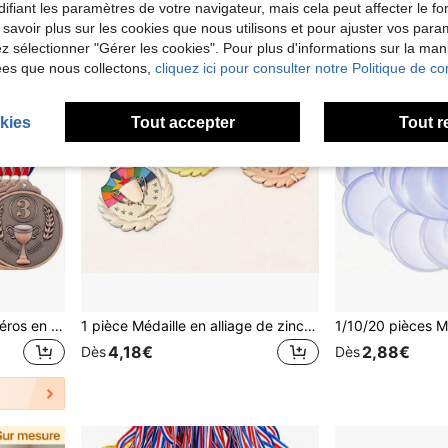
ifiant les paramètres de votre navigateur, mais cela peut affecter le 
 savoir plus sur les cookies que nous utilisons et pour ajuster vos par
lez sélectionner "Gérer les cookies". Pour plus d'informations sur la ma
ées que nous collectons,
cliquez ici pour consulter notre Politique de con
kies
Tout accepter
Tout r
15 pièces Médailles à numéros en alliage de zinc, médailles de récompense en métal pour 1ère/2ème/3ème place, un ensemble de 3 pièces or, argent, bronze, médailles légères
1 pièce Médaille en alliage de zinc premium, convient pour les sports et les activités de plein air, les marathons, les fêtes de Noël et la décoration, médaille de champion de compétition sportive avec sangle de cou, convient pour les sports, les compétitions de jeux, les accessoires, les récompenses, les cadeaux de fête et la décoration
4,18€
2,88€
Dès
Dès