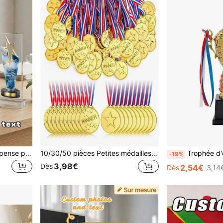
1 pièce Médaille de récompense personnalisée en acrylique en forme d'étoile, cadeau de reconnaissance pour les employés, trophée d'appréciation d'entreprise personnalisé, cadeau de retraite ou de remerciement pour le personnel et la direction, décoration de bureau esthétique, cadeau de remise des diplômes, cadeau unique
10/30/50 pièces Petites médailles en plastique doré, sac de faveurs de fête multi-articles, convient pour les jeux et les célébrations, les remplisseurs de paniers, parfait pour les fêtes, les événements sportifs, les fêtes d'anniversaire, les jeux de ballon, les rencontres athlétiques et les récompenses d'équipe
Trophée d'événement sportif, 1 pièce Trophée Coupe, Trop
-19%
3,98€
Dès
2,54€
Dès
3,14