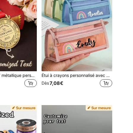
1 pièce Pendentif métallique personnalisé, Médaille à bordure d'épi de blé, Matériau en alliage de zinc, Médaille de compétition pour les jeunes, Médaille commémorative d'honneur pour événement sportif marathon, Peut être utilisé comme cadeau d'encouragement.
Étui à crayons personnalisé avec nom transparent grande capacité, pochette à crayons minimaliste à la mode, grande capacité en maille de nylon transparente et respirante, sac de papeterie pour examen/étudiant, sac à crayons en maille, étui de fournitures scolaires minimaliste, rentrée scolaire
7,08€
Dès