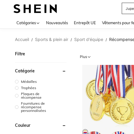
Jupe
Use up 
Catégories
Nouveautés
Entrepôt UE
Vêtements pour 
Accueil
Sports & plein air
Sport d'équipe
Récompenses 
/
/
/
Filtre
Plus
Catégorie
Médailles
Trophées
Plaques de
récompense
Fournitures de
récompense
personnalisées
Couleur