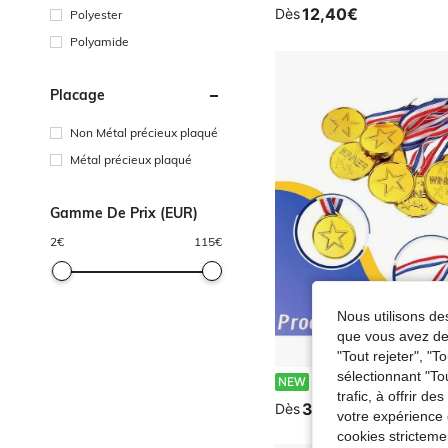
12,40€
Dès
Polyester
Polyamide
Placage
Non Métal précieux plaqué
Métal précieux plaqué
Gamme De Prix (EUR)
2
€
115
€
Nous utilisons des
que vous avez dem
"Tout rejeter", "
sélectionnant "To
Médaille d'or avec ruban rouge, blanc et bleu et motif d'étoile, convient pour les compétitions sportives, les évén
NEW
trafic, à offrir d
3,88€
Dès
votre expérience 
cookies stricteme