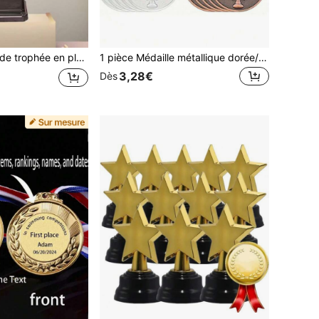
sel - convient pour les événements, les compétitions, les fêtes et les petits jeux. Récompenser les gagnants avec des prix.
1 pièce Médaille métallique dorée/argentée/bronze avec sangle pour le cou, convient pour les événements sportifs, les activités scolaires et les remises de prix d'entreprise (boîte-cadeau non incluse)
3,28€
Dès