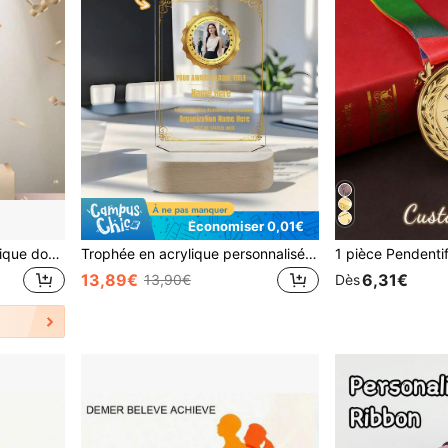
Économiser 0,01€
Trophée universel en plastique doré - Convient pour les événements, les compétitions, les fêtes et les petits jeux. Un ensemble de prix à remettre aux gagnants
Trophée en acrylique personnalisé avec cadre en bois, peut personnaliser les photos et le texte, 8 styles, conçu spécifiquement pour remercier et honorer les employés à la retraite, trophée sportif transparent, cadeau de reconnaissance, cadeau personnalisé
13,89€
6,31€
13,90€
Dès