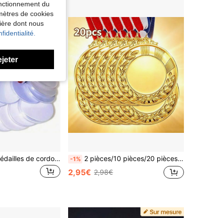
fonctionnement du
amètres de cookies
nière dont nous
fidentialité.
ejeter
1/10/20 pièces Médailles de cordon vierges, médailles de corde de suspension universelles DIY, couleurs mélangées, médailles de fête graffiti DIY, pour compétitions sportives, accessoires, récompenses, cadeaux de fête et décorations
2 pièces/10 pièces/20 pièces Médailles vierges dorées personnalisables avec rubans bleus et rouges - Prix de vainqueur personnalisés, convenant pour les sports, les activités de plein air, les trophées sportifs, design élégant, métal durable, ensemble de prix sportifs, décoration d'activité de plein air, design de médaille classique, poli
-1%
2,95€
2,98€