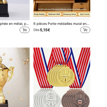
1 pièce Grand trophée en métal, personnalisable en tant que souvenir, trophée plaqué or, convient pour les événements sportifs, les championnats, les compétitions
6 pièces Porte-médailles mural en bois, installation DIY facile, support de rangement de médailles en bois gain de place, décoration inspirante pour les médailles de football, basketball, volleyball et sports
5,15€
Dès