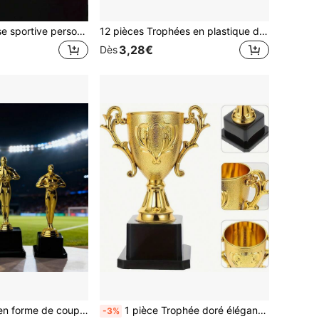
Médaille de course sportive personnalisée, médaille avec bordure d'épi de blé, matériau en alliage de zinc, médaille de compétition pour enfants, médaillon commémoratif d'honneur pour événement sportif marathon, prix de tournoi
12 pièces Trophées en plastique doré en forme d'étoile, trophées en étoile à cinq branches, accessoires de récompense, convenant comme accessoires pour les rencontres sportives, la Coupe du Monde, les matchs de football, les prix, les cadeaux de remise des diplômes et les faveurs de fête, les fournitures pour les fans de sport, les récompenses en classe
3,28€
Dès
1 pièce Trophée en forme de coupe dorée, convient pour les célébrations de fête, coupe de trophée en plastique pour les faveurs de fête, les récompenses scolaires, les prix de jeux, les prix de fête et les cadeaux de remerciement, les cadeaux de récompense, les compétitions sportives, les prix d'honneur
1 pièce Trophée doré élégant - Surface métallique brillante avec base noire, prix de compétition en plastique haute densité, trophée commémoratif en plastique pour événements sportifs créatifs, convient pour les compétitions sportives, les concours scolaires, les rencontres sportives, les fêtes, les récompenses - Poignée robuste, prix décoratif, souvenir , artisanat de qualité, cadeau d'entreprise, trophée classique doré, coupe de récompense dorée
-3%