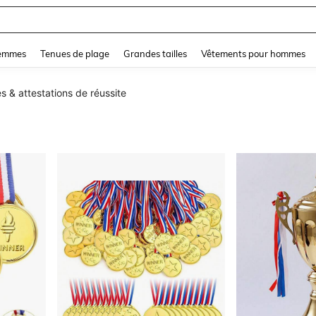
and down arrow keys to navigate search Dernière recherche and Rechercher et Tr
femmes
Tenues de plage
Grandes tailles
Vêtements pour hommes
& attestations de réussite