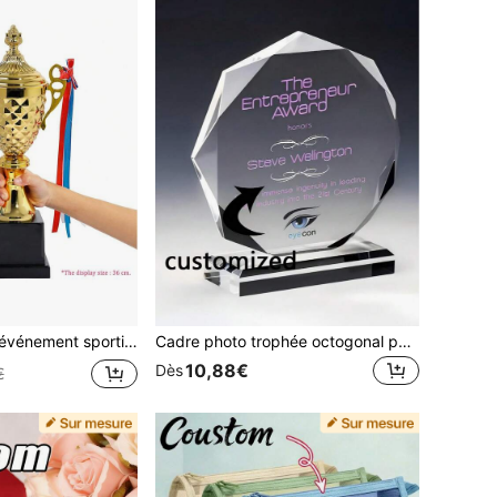
hée de tournoi de football optionnel Or/Argent, Prix 1er, 2e et 3e place, Cadeau de fête
Cadre photo trophée octogonal personnalisé, photo gravée au laser ou imprimée, trophée de récompense pour entreprise et fête, décoration de bureau, cadeau commémoratif d'honneur
10,88€
Dès
€