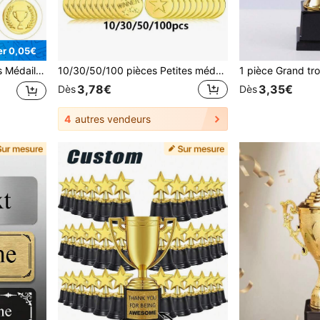
r 0,05€
médailles de champions, prix des jeux d'équipe
10/30/50/100 pièces Petites médailles en plastique doré, pack multi-articles de cadeaux de fête, jeux et célébrations, remplissage de paniers, design d'étoile à cinq branches, convient pour les événements sportifs, les compétitions, les récompenses, les cadeaux de fête et les décorations
3,78€
3,35€
Dès
Dès
4
autres vendeurs