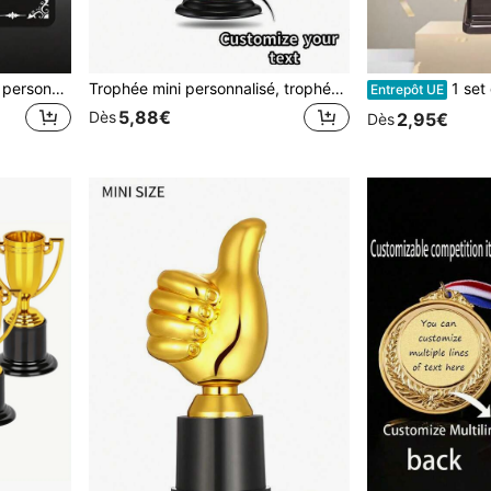
1 pièce Plaque nominative personnalisée gravée, matériau métallique avec dos adhésif, étiquette de nom pour gravure de trophée, plaque nominative en acier inoxydable, pour plaques personnalisées, plaques nominatives décoratives, étiquettes de nom pour le travail, plaque nominative de bureau pour le bureau
Trophée mini personnalisé, trophée en plastique doré élégant, mini trophée avec base noire, trophée de compétition pour enfants, coupe commémorative d'honneur d'événement sportif marathon, peut être utilisé comme cadeau d'encouragement pour enfants, accessoire de fête, récompense, prix de compétition, cadeau de cérémonie de remise des prix, choix parfait pour les événements de célébration
1 set de trophée en plastique doré univer
Entrepôt UE
5,88€
Dès
2,95€
Dès