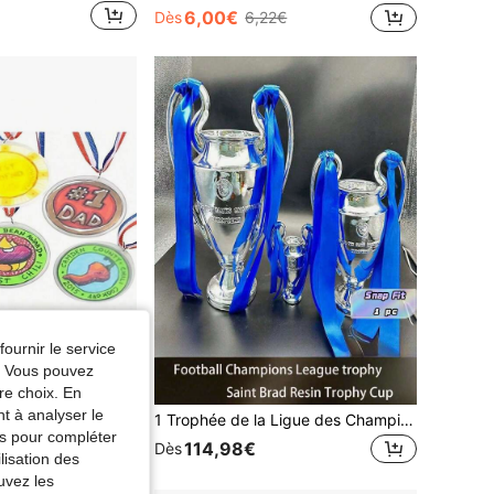
6,00€
Dès
6,22€
fournir le service
e. Vous pouvez
re choix. En
nt à analyser le
Médailles transparentes DIY, médailles à lanière à indice de réfraction élevé et résistantes à l'usure, fabriquées en rubans colorés premium mixtes personnalisables avec des graffitis, convenant aux événements sportifs, aux cérémonies de remise de prix, aux cadeaux commémoratifs de bienfaisance
1 Trophée de la Ligue des Champions en résine, Sculpture de trophée sportif Saint Brad, Décoration de maison et de bureau pour fans de football, Cadeau commémoratif pour passionnés de football
tés pour compléter
114,98€
Dès
lisation des
uvez les