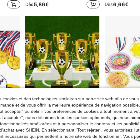
5,86€
6,66€
Dès
Dès
 cookies et des technologies similaires sur notre site web afin de vous 
andé et de vous offrir la meilleure expérience de navigation possibl
Tout accepter" ou définir vos préférences de cookies à tout moment à vot
ut accepter", nous définirons tous les cookies optionnels, qui nous aide
ements sportifs scolaires et les prix de fête
Mini trophée en plastique, convient pour les cadeaux de fête, les accessoires, les récompenses, les prix, applicable pour les adolescents et les adultes aux jeux de basket-ball/football/volley-ball/baseball/softball
NEW
es fonctionnalités améliorées et à personnaliser le contenu et les publici
5,16€
Dès
5,02€
d'achat avec SHEIN. En sélectionnant "Tout rejeter", vous autorisez l'uti
nt nécessaires qui permettent à notre site web de fonctionner. Vous po