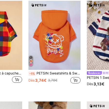
1 pièce Sweat-shirt à capuche à carreaux colorés pour animaux de compagnie, veste pour chat & chien, vêtement animal doux & confortable, sweat-shirt à capuche mignon pour animaux de compagnie pour le port intérieur & extérieur
PETSIN Sweatshirts & Sweats à capuche pour animaux
PE
-1%
3,74€
Dès
3,78€
3,13€
Dès