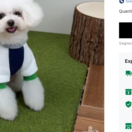
Gui
Quanti
Gagnez
Exp