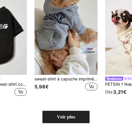
sweat-shirt à capuche imprimé pour chien, vêtement chaud convenant aux petits et moyens chiens, veste pour chihuahua, vêtements pour chiots, vêtements pour chat
PE
PETSIN 1 pièce Sweat-shirt col rond imprimé mode décontractée noire polyvalente pour chien/chat de compagnie
5,98€
3,21€
Dès
Voir plus