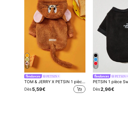
6
4
PETSIN
PETSIN
TOM & JERRY X PETSIN 1 pièce Sweat-shirt à capuche pour chien en peluche double face avec oreilles 3D brodées, mignon, chaud et confortable, idéal pour se détendre à l'intérieur ou pour des promenades de cosplay amusantes à l'extérieur
5,59€
2,96€
Dès
Dès