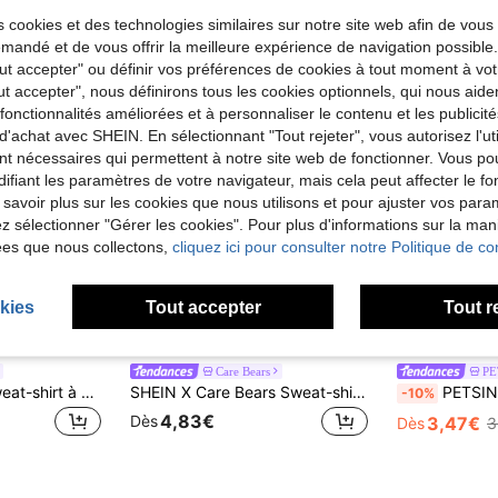
 cookies et des technologies similaires sur notre site web afin de vous 
andé et de vous offrir la meilleure expérience de navigation possibl
Tout accepter" ou définir vos préférences de cookies à tout moment à vot
ut accepter", nous définirons tous les cookies optionnels, qui nous aide
es fonctionnalités améliorées et à personnaliser le contenu et les publici
d'achat avec SHEIN. En sélectionnant "Tout rejeter", vous autorisez l'uti
nt nécessaires qui permettent à notre site web de fonctionner. Vous po
ifiant les paramètres de votre navigateur, mais cela peut affecter le 
 savoir plus sur les cookies que nous utilisons et pour ajuster vos par
lez sélectionner "Gérer les cookies". Pour plus d'informations sur la ma
ées que nous collectons,
cliquez ici pour consulter notre Politique de con
kies
Tout accepter
Tout r
8
Care Bears
PE
PETSIN 1 pièce Sweat-shirt à col rond en polaire avec imprimé dinosaure pour chien et chat, chaud
SHEIN X Care Bears Sweat-shirt-shirt à capuche pour animaux de compagnie imprimé ours de dessin animé, Sweat-shirt-shirt pour chien toutes saisons avec capuche, top pour animaux de compagnie imprimé intégral mignon pour chats et chiens de petite à grande taille, disponible en XXS-XXXXXL
PETSIN 1 pièce Sweat-shirt à capuche st
-10%
4,83€
Dès
3,47€
Dès
3