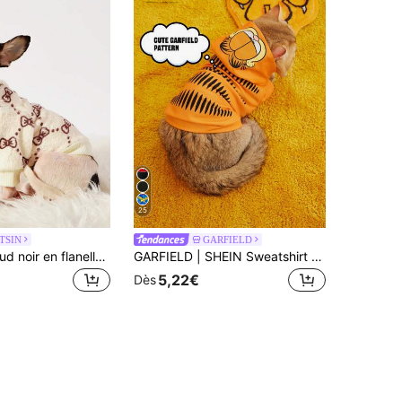
25
TSIN
GARFIELD
PETSIN 1 Nœud noir en flanelle pour animal de compagnie, Vêtement épais et chaud en flanelle beige pour animal de compagnie
GARFIELD | SHEIN Sweatshirt pour animaux de compagnie avec imprimé de chat orange de dessin animé
5,22€
Dès