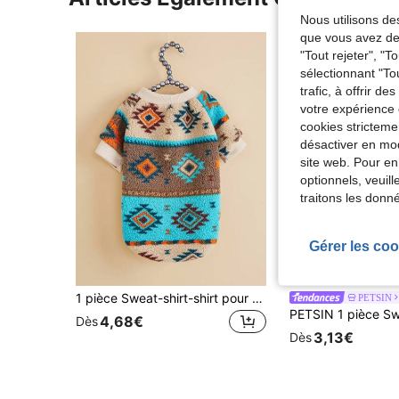
Nous utilisons des
que vous avez dem
"Tout rejeter", "
sélectionnant "To
trafic, à offrir d
votre expérience 
cookies stricteme
désactiver en mod
site web. Pour en
optionnels, veuil
traitons les donn
Gérer les coo
12
1 pièce Sweat-shirt-shirt pour animal de compagnie avec motif géométrique, vêtements chauds en polaire de polyester pour chat et chien pour l'automne/l'hiver
PETSIN
4,68€
Dès
3,13€
Dès