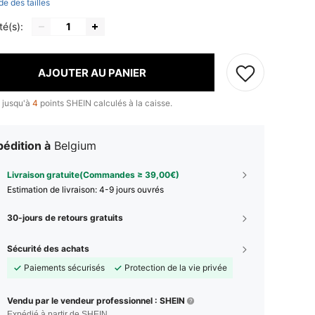
de des tailles
té(s):
AJOUTER AU PANIER
 jusqu'à
4
points SHEIN calculés à la caisse.
édition à
Belgium
Livraison gratuite(Commandes ≥ 39,00€)
Estimation de livraison:
4-9 jours ouvrés
30-jours de retours gratuits
Sécurité des achats
Paiements sécurisés
Protection de la vie privée
Vendu par le vendeur professionnel : SHEIN
Expédié à partir de SHEIN