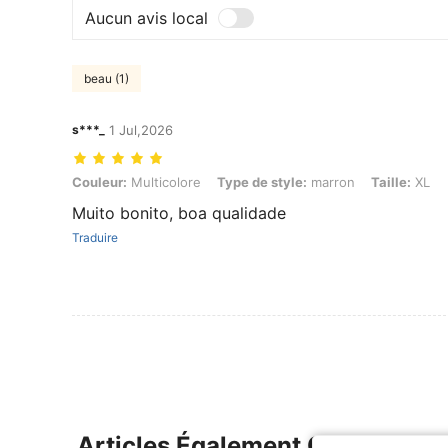
Aucun avis local
beau (1)
s***_
1 Jul,2026
Couleur: Multicolore, Type de style: marron, Taille: XL
Couleur:
Multicolore
Type de style:
marron
Taille:
XL
Muito bonito, boa qualidade
Traduire
Articles Également Consultés