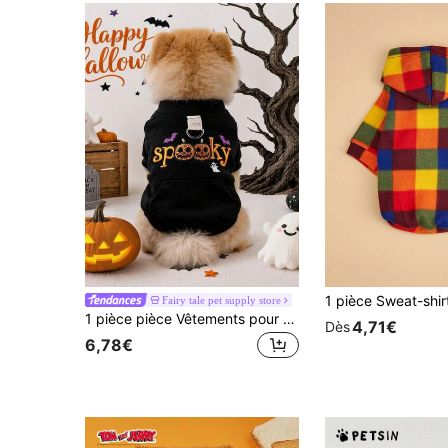
Fairy tale pet supply store
1 pièce pièce Vêtements pour animaux de compagnie 2026 Automne/Hiver Nouveau Petit chien Chiot Chat Mignon Ambiance de vacances pour animaux de compagnie Coupe-vent Coupe-froid Extérieur avec boucle de laisse Sweat-shirt à capuche Halloween - Double citrouille
4,71€
Dès
6,78€