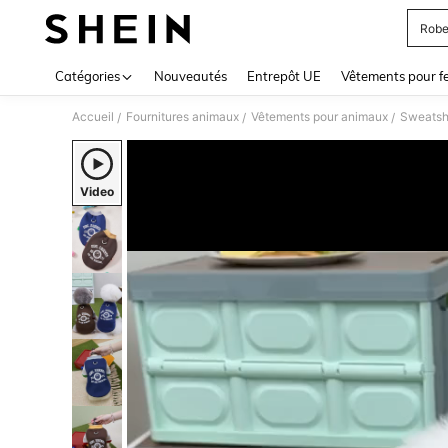
Robe
Use up 
Catégories
Nouveautés
Entrepôt UE
Vêtements pour 
Accueil
Fournitures animaux
Vêtements pour animaux
Sweatsh
/
/
/
Video