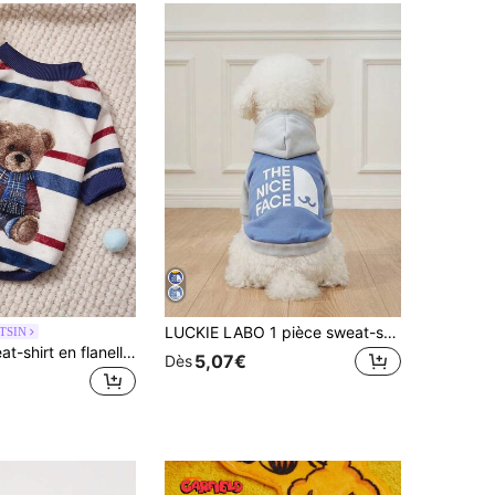
LUCKIE LABO 1 pièce sweat-shirt à capuche en polyester avec bloc de couleur, slogan "NICE FACE" et graphique d'animal de compagnie. Anti-puce, réduit la chute des poils, chaud et respirant pour chat et chien d'intérieur/extérieur
TSIN
PETSIN 1 Sweat-shirt en flanelle imprimé d'un ours en peluche silencieux, épais et chaud pour les animaux de compagnie en automne et en hiver, bleu, blanc et rouge
5,07€
Dès