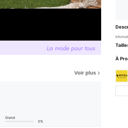
Descr
Informat
Taill
À Pr
Voir plus
Grand
0%