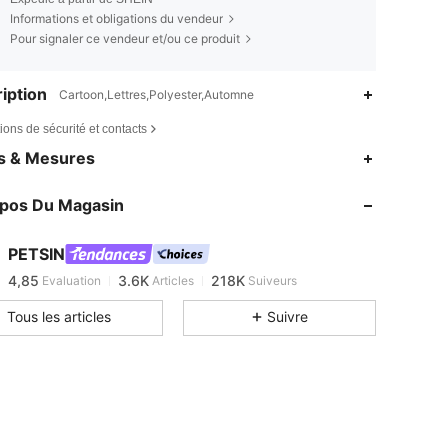
Informations et obligations du vendeur
Pour signaler ce vendeur et/ou ce produit
iption
Cartoon,Lettres,Polyester,Automne
ions de sécurité et contacts
es & Mesures
4,85
3.6K
218K
4,85
3.6K
218K
opos Du Magasin
4,85
3.6K
218K
4,85
3.6K
218K
PETSIN
4,85
3.6K
218K
Evaluation
Articles
Suiveurs
c***v
est en train de naviguer
4,85
3.6K
218K
Tous les articles
Suivre
4,85
3.6K
218K
4,85
3.6K
218K
4,85
3.6K
218K
4,85
3.6K
218K