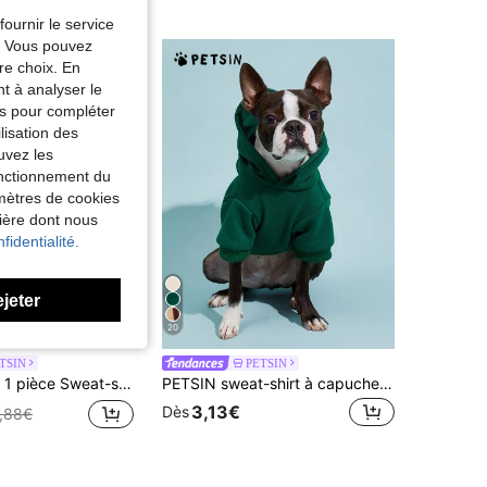
fournir le service
e. Vous pouvez
re choix. En
nt à analyser le
tés pour compléter
lisation des
uvez les
fonctionnement du
amètres de cookies
nière dont nous
fidentialité.
ejeter
20
Économiser 0,41€
TSIN
PETSIN
yle universitaire avec imprimé lettres "New York" pour chiens et chats, couleurs rétro
PETSIN sweat-shirt à capuche pour animaux de compagnie de couleur unie - Confortable pour toutes les saisons, printemps, été, automne et hiver ; Idéal pour les promenades quotidiennes, la détente à l'intérieur, les activités extérieures, les voyages et les célébrations de vacances
3,13€
Dès
,88€