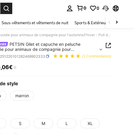
0
0
ouver. Press Enter to select.
Sous-vêtements et vêtements de nuit
Sports & Extérieur
Enfants
PETSIN Gilet et capuche en peluche veloutée pour animaux de compagnie pour l'automne/l'hiver - Pull doux et chaud avec boucle de traction pour chiens, chats et petits animaux, à porter à l'intérieur/à l'extérieur
PETSIN Gilet et capuche en peluche
ée pour animaux de compagnie pour
mne/l'hiver - Pull doux et chaud avec boucle de
p251220101282469902333
(1 Commentaires)
on pour chiens, chats et petits animaux, à porter à
4
ieur/à l'extérieur
,06€
ICE AND AVAILABILITY
de style
u
marron
S
M
L
XL