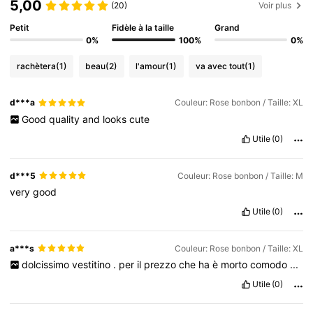
5,00
(20)
Voir plus
Petit
Fidèle à la taille
Grand
0%
100%
0%
rachètera
(1)
beau
(2)
l'amour
(1)
va avec tout
(1)
d***a
Couleur: Rose bonbon / Taille: XL
Good
quality
and
looks
cute
Utile
(0)
d***5
Couleur: Rose bonbon / Taille: M
very
good
Utile
(0)
a***s
Couleur: Rose bonbon / Taille: XL
dolcissimo
vestitino
.
per
il
prezzo
che
ha
è
morto
comodo
...
Utile
(0)