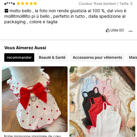
e***e
Couleur: Rose bonbon / Taille: S
molto
bello
,
la
foto
non
rende
giustizia
al
100
%,
dal
vivo
è
molllltmolllllto
pi
ù
bello
,
perfetto
in
tutto
,
dalla
spedizione
al
packaging
,
colore
e
taglia
Utile
(0)
Vous Aimerez Aussi
recommander
Beauté & Santé
Accessoires pour vêtements
Mai
Robe mignonne imprimée de cœurs