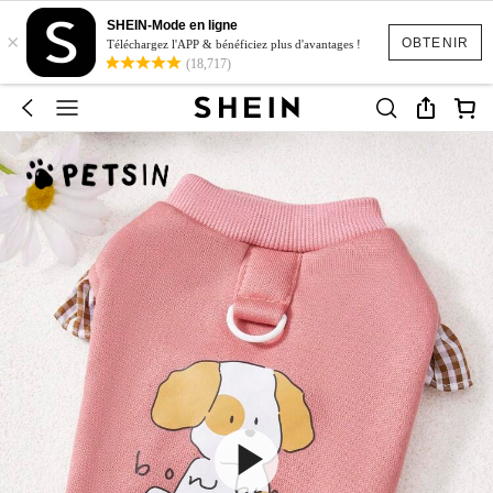
SHEIN-Mode en ligne
×
OBTENIR
Téléchargez l'APP & bénéficiez plus d'avantages !
(18,717)