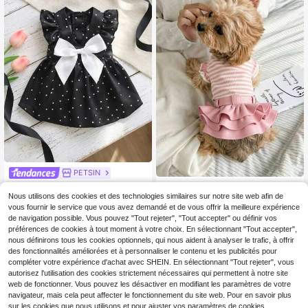
uffante, Tenue fraîche, Robe anti-p
eluche, Chiot heureux, Vêtements, V
êtements pour chiens, Vêtements p
our chats, Robe pour chats, Robe d
e princesse, Vêtements pour chiens
Chihuahua, Robe pour petits chien
s, Robe Chihuahua, Accessoires de
princesse mignons pour animaux de
compagnie, Vêtements de chien ad
orables, Produits pour animaux de c
ompagnie Petits vêtements pour ch
ats et chiens, Tenue pour Caniche
Bichon Shih Tzu Yorkshire, Gilet de
chien mignon, Convient aux chats e
t chiens de taille moyenne et petite
PETSIN
PETSIN Robe de princesse pour ani
1 pièce Vêtements pour animaux de
3
5
mal de compagnie à pois noirs et bl
compagnie, Robe de chien joyeux,
Nous utilisons des cookies et des technologies similaires sur notre site web afin de
Dès
,81€
Dès
,35€
ancs avec un grand nœud blanc en
Jupe rayée , Style printemps/hiver,
vous fournir le service que vous avez demandé et de vous offrir la meilleure expérience
satin, robe pour chiot à manches vo
Tissu confortable et de haute qualit
de navigation possible. Vous pouvez "Tout rejeter", "Tout accepter" ou définir vos
lantées, tenue élégante pour petit c
é pour chiens et chats
préférences de cookies à tout moment à votre choix. En sélectionnant "Tout accepter",
hien et chat pour anniversaire, mari
nous définirons tous les cookies optionnels, qui nous aident à analyser le trafic, à offrir
age, fête et port quotidien
des fonctionnalités améliorées et à personnaliser le contenu et les publicités pour
compléter votre expérience d'achat avec SHEIN. En sélectionnant "Tout rejeter", vous
autorisez l'utilisation des cookies strictement nécessaires qui permettent à notre site
web de fonctionner. Vous pouvez les désactiver en modifiant les paramètres de votre
navigateur, mais cela peut affecter le fonctionnement du site web. Pour en savoir plus
sur les cookies que nous utilisons et pour ajuster vos paramètres de cookies