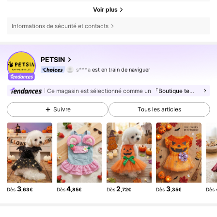
Voir plus
Informations de sécurité et contacts
217K Suiveurs
4,85
217K Suiveurs
4,85
PETSIN
217K Suiveurs
4,85
s***a
est en train de naviguer
217K Suiveurs
4,85
Ce magasin est sélectionné comme un
「Boutique tendance」
217K Suiveurs
4,85
Suivre
Tous les articles
217K Suiveurs
4,85
217K Suiveurs
4,85
217K Suiveurs
4,85
217K Suiveurs
4,85
217K Suiveurs
4,85
3
4
2
3
Dès
,63€
Dès
,85€
Dès
,72€
Dès
,35€
Dès
217K Suiveurs
4,85