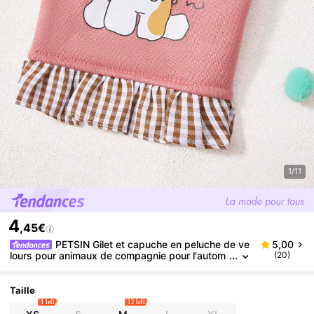
1/11
4
,45€
PETSIN Gilet et capuche en peluche de ve
5,00
lours pour animaux de compagnie pour l'autom
(20)
ne/l'hiver - Pull doux et chaud avec boucle de tr
action pour chiens, chats et petits animaux, à porte
r à l'intérieur/à l'extérieur
Taille
1 left
12 left