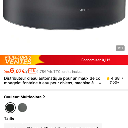
1/11
Économiser 0,11€
6
,67€
-1%
6,78€
Dès
Prix TTC, droits inclus
Distributeur d'eau automatique pour animaux de co
4,68
mpagnie: fontaine à eau pour chiens, machine à
(100+)
boire ultra-silencieuse avec filtre, bol à eau intér
ieur pour chiens, convient aux chats et chiens de tai
lle moyenne et petite
Couleur: Multicolore
Taille