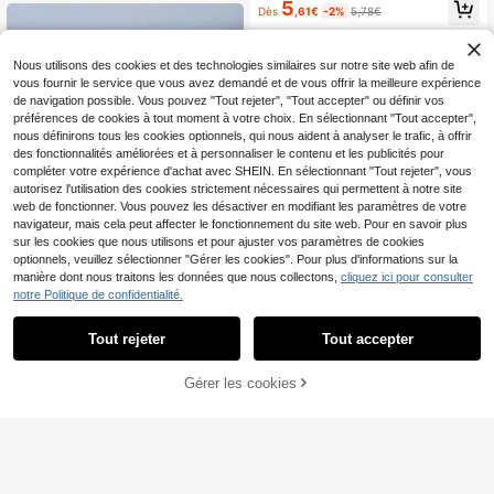
et silencieux pour chat avec filtre à
5
clus), station de boisson automatiqu
Dès
,61€
-2%
5,78€
charbon actif, design de robinet bla
e pour animaux de compagnie, filtre
nc
s de rechange disponibles
Nous utilisons des cookies et des technologies similaires sur notre site web afin de
vous fournir le service que vous avez demandé et de vous offrir la meilleure expérience
de navigation possible. Vous pouvez "Tout rejeter", "Tout accepter" ou définir vos
préférences de cookies à tout moment à votre choix. En sélectionnant "Tout accepter",
nous définirons tous les cookies optionnels, qui nous aident à analyser le trafic, à offrir
des fonctionnalités améliorées et à personnaliser le contenu et les publicités pour
compléter votre expérience d'achat avec SHEIN. En sélectionnant "Tout rejeter", vous
autorisez l'utilisation des cookies strictement nécessaires qui permettent à notre site
web de fonctionner. Vous pouvez les désactiver en modifiant les paramètres de votre
navigateur, mais cela peut affecter le fonctionnement du site web. Pour en savoir plus
sur les cookies que nous utilisons et pour ajuster vos paramètres de cookies
1 Pièce Mini Pompe À Eau Usb Con
optionnels, veuillez sélectionner "Gérer les cookies". Pour plus d'informations sur la
vient Pour Fontaine D'eau Pour Ani
(1000+)
manière dont nous traitons les données que nous collectons,
cliquez ici pour consulter
maux Domestiques Et Pompe D'aqu
1,5L Mini distributeur d'e
Entrepôt UE
notre Politique de confidentialité.
5
arium
,88€
au floral transparent, fontaine d'eau
11
,38€
filtrée et silencieuse, convient pour
Tout rejeter
Tout accepter
petit cadeau d'amateurs de chats et
chien, cadeau pour les mamans de
chats et de chiens (couleur de la po
Gérer les cookies
AJOUTER AU PANIER
mpe aléatoire)