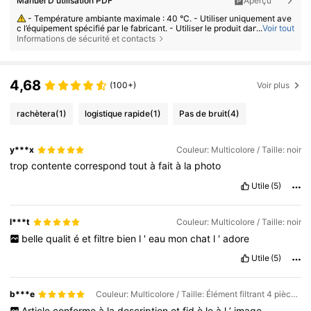
Manuel D'utilisation PDF
Aperçu
- Température ambiante maximale : 40 °C. - Utiliser uniquement ave
c l’équipement spécifié par le fabricant. - Utiliser le produit dans les limit
...
Voir tout
es de ses caractéristiques. - Ne pas démonter ni modifier le produit. - C
Informations de sécurité et contacts
esser immédiatement l’utilisation du produit en cas de surchauffe, de dé
gagement de fumée ou de dysfonctionnement d’un quelconque compos
ant.
4,68
(100+)
Voir plus
rachètera
(1)
logistique rapide
(1)
Pas de bruit
(4)
y***x
Couleur: Multicolore / Taille: noir
trop
contente
correspond
tout
à
fait
à
la
photo
Utile
(5)
l***t
Couleur: Multicolore / Taille: noir
belle
qualit
é
et
filtre
bien
l
'
eau
mon
chat
l
'
adore
Utile
(5)
b***e
Couleur: Multicolore / Taille: Élément filtrant 4 pièces uniquement
Article
conforme
à
la
description
et
fid
è
le
à
l
’
image