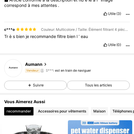
correspond
à
mes
attentes
.
Utile
(3)
c***o
Couleur: Multicolore / Taille: Élément filtrant 4 pièces uniquement
Tr
è
s
bien
je
recommande
filtre
bien
l
’
eau
Utile
(0)
Aumann
4.5K Suiveurs
4,82
S***i
est en train de naviguer
Vendeur
4.5K Suiveurs
4,82
Suivre
Tous les articles
Vous Aimerez Aussi
recommander
Accessoires pour vêtements
Maison
Téléphones p