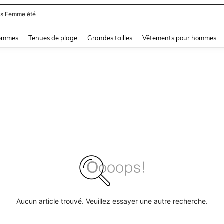
s Femme été
and down arrow keys to navigate search Dernière recherche and Rechercher et Tr
femmes
Tenues de plage
Grandes tailles
Vêtements pour hommes
Aucun article trouvé. Veuillez essayer une autre recherche.