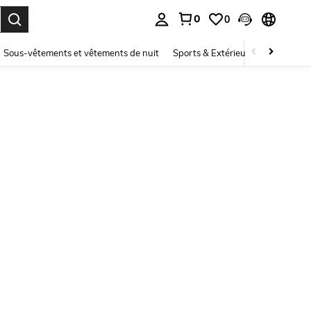
0
0
ouver. Press Enter to select.
Sous-vêtements et vêtements de nuit
Sports & Extérieur
Enfants