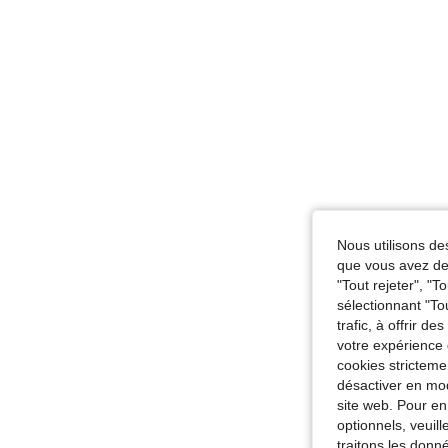
Nous utilisons des
que vous avez dem
"Tout rejeter", "
sélectionnant "To
trafic, à offrir d
votre expérience 
cookies stricteme
désactiver en mod
site web. Pour en
optionnels, veuil
traitons les donn