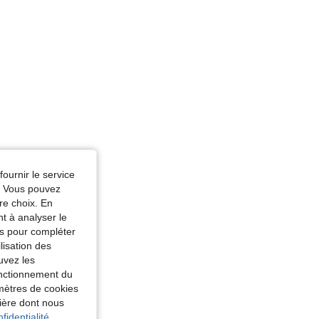
fournir le service
e. Vous pouvez
re choix. En
nt à analyser le
tés pour compléter
lisation des
uvez les
fonctionnement du
amètres de cookies
nière dont nous
fidentialité.