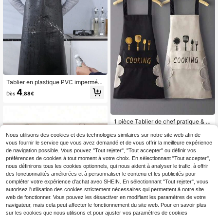
Tablier en plastique PVC imperméa
ble et anti-huile, gardant propre et s
4
Dès
,88€
ec pendant le lavage de la vaissell
e, la cuisine, le travail en laboratoir
e, la boucherie, le toilettage des chi
ens, le nettoyage du poisson, le nett
1 pièce Tablier de chef pratique & p
oyage à l'eau neutre. Transparent, p
olyvalent de couleur unie minimalist
our la cuisine, la salle de bain, la ma
2
Dès
,38€
e unisexe en tissu épais résistant à
Nous utilisons des cookies et des technologies similaires sur notre site web afin de
ison, les fournitures ménagères.
l'usure avec poche unique résistant
vous fournir le service que vous avez demandé et de vous offrir la meilleure expérience
10
autres vendeurs
aux taches pour la cuisson/le grillag
de navigation possible. Vous pouvez "Tout rejeter", "Tout accepter" ou définir vos
e/la restauration/la cuisine à la mais
préférences de cookies à tout moment à votre choix. En sélectionnant "Tout accepter",
on/le fait main imperméable et résis
nous définirons tous les cookies optionnels, qui nous aident à analyser le trafic, à offrir
tant à l'huile tablier de cuisine dédié
des fonctionnalités améliorées et à personnaliser le contenu et les publicités pour
à la pâtisserie
compléter votre expérience d'achat avec SHEIN. En sélectionnant "Tout rejeter", vous
autorisez l'utilisation des cookies strictement nécessaires qui permettent à notre site
web de fonctionner. Vous pouvez les désactiver en modifiant les paramètres de votre
navigateur, mais cela peut affecter le fonctionnement du site web. Pour en savoir plus
sur les cookies que nous utilisons et pour ajuster vos paramètres de cookies