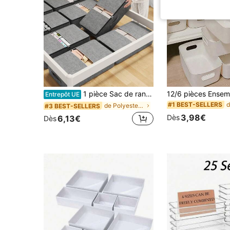
1 pièce Sac de rangement pliable sous le lit, sac de rangement pour vêtements, sac de rangement pour vêtements de grande capacité, sac de rangement pour doudounes et jeans, sac de rangement multifonction pour couvertures, housse anti-poussière pour couette. Maximise l'espace sous le lit et sert également de rangement sur le dessus du meuble.
Entrepôt UE
#1 BEST-SELLERS
de Polyester Tiroirs de rangement
#3 BEST-SELLERS
3,98€
Dès
6,13€
Dès