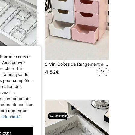
fournir le service
e. Vous pouvez
en acrylique transparent, boîtes de rangement de cosmétiques polyvalentes, organisateurs de bureau élégants pour le maquillage, les fournitures de bureau et le rangement divers, essentiels d'été parfaits pour les femmes, cadeau idéal pour Noël, Thanksgiving, Nouvel An et la Saint-Valentin, améliorez votre espace avec des solutions d'élégance fonctionnelle et d'organisation, gain de place
2 Mini Boîtes de Rangement à 3 Tiroirs, Parfaites pour Ranger de Petits Objets comme les Bijoux, les Accessoires pour Cheveux, les Boucles d'Oreilles, Etc., pour Utilisation dans les Meubles, les Bureaux, les Études, les Chambres et les Salles de Bain. Boîte de Rangement de Bureau à 3 Niveaux, Boîte de Rangement de Bureau, Boîte de Rangement pour Bijoux,
re choix. En
de Clair Tiroirs de rangement
ERS
4,52€
nt à analyser le
tés pour compléter
lisation des
 fidèles
uvez les
fonctionnement du
amètres de cookies
nière dont nous
fidentialité.
ejeter