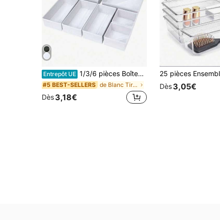
1/3/6 pièces Boîtes de rangement pliables blanches, Bacs de rangement en tissu de tailles multiples pour armoire, tiroirs, coiffeuse, sous-vêtements, chaussettes et petits articles
Entrepôt UE
de Blanc Tiroirs de rangement
#5 BEST-SELLERS
3,05€
Dès
3,18€
Dès