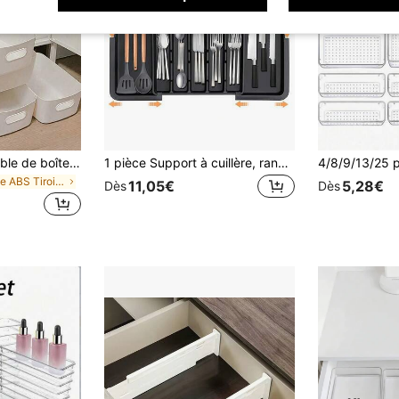
12/6 pièces Ensemble de boîtes de rangement multifonctionnelles - Bacs organisateurs en plastique durable pour les cosmétiques, les collations et les articles essentiels quotidiens, rangement de bureau et de tiroir, convient pour la coiffeuse, la cuisine, la salle de bain et le dortoir, articles essentiels de rentrée scolaire pour le dortoir gain de place
1 pièce Support à cuillère, rangement de cuisine, étagère de rangement de cuisine, étagère de rangement d'armoire de cuisine, boîte de rangement de couverts télescopique réglable, tiroir de rangement de couteaux, fourchettes et cuillères, plateau de rangement de couverts à compartiments multiples, conception de classification, taille réglable pour s'adapter à différents tiroirs
de ABS Tiroirs de rangement
11,05€
5,28€
Dès
Dès