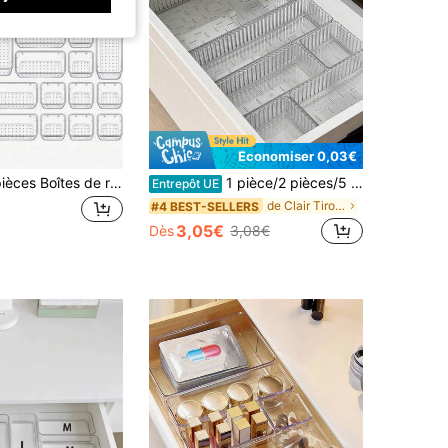
Économiser 0,03€
4/8/9/13/25 pièces Boîtes de rangement transparentes pour tiroirs, convenant pour les cosmétiques et l'organisation de bureau. Plateau de salle de bain multifonctionnel, peut stocker les cosmétiques, les produits de soins de la peau, les bijoux et les fournitures de bureau, parfait pour la coiffeuse.
1 pièce/2 pièces/5 pièces/7 pièces/10 pièces/11 pièces Ensemble de boîtes de rangement en plastique transparent multifonctionnel, idéal pour l'organisation des cosmétiques et le rangement de la salle de bain, disponible en plusieurs tailles pour chaque pièce, parfait pour les tiroirs de coiffeuse et de salle de bain, présentoir à maquillage à la mode, embellissant la décoration de la maison et de la chambre à coucher, cadeau idéal pour les fêtes, Thanksgiving, Noël, Nouvel An, petite amie, rehaussez votre espace avec une décoration automnale et des fêtes, organisateur essentiel pour une maison rangée et élégante
Entrepôt UE
de Clair Tiroirs de rangement
#4 BEST-SELLERS
3,05€
Dès
3,08€