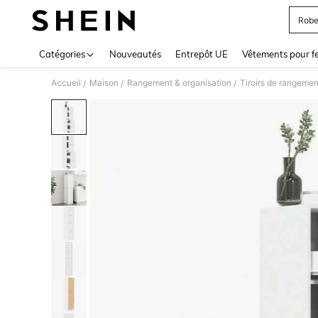
Robe
Use up 
Catégories
Nouveautés
Entrepôt UE
Vêtements pour 
Accueil
Maison
Rangement & organisation
Tiroirs de rangemen
/
/
/