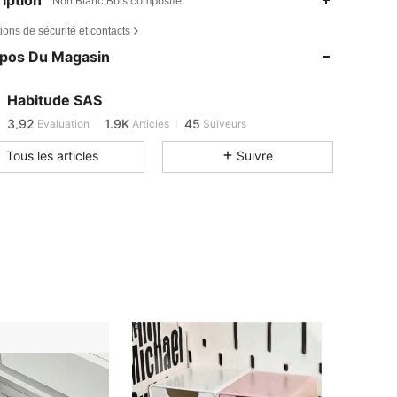
Non,Blanc,Bois composite
ions de sécurité et contacts
opos Du Magasin
3,92
1.9K
45
3,92
1.9K
45
Habitude SAS
3,92
1.9K
45
Evaluation
Articles
Suiveurs
Tous les articles
Suivre