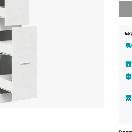
Désolés,
Exp
Descr