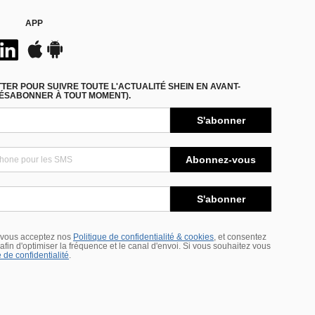
APP
ER POUR SUIVRE TOUTE L'ACTUALITÉ SHEIN EN AVANT-
DÉSABONNER À TOUT MOMENT).
S'abonner
Abonnez-vous
S'abonner
 vous acceptez nos
Politique de confidentialité & cookies
, et consentez
s afin d'optimiser la fréquence et le canal d'envoi. Si vous souhaitez vous
 de confidentialité
.