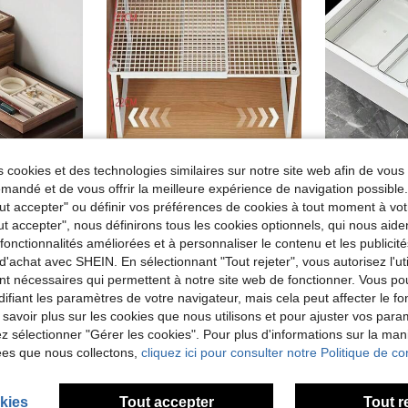
 cookies et des technologies similaires sur notre site web afin de vous 
andé et de vous offrir la meilleure expérience de navigation possibl
6/1 pièce Plateau à bijoux couleur noyer, support de présentation de bijoux collier et bague, boîte à bijoux cadeau pour filles, cadeau de voyage
1 pièce Étagère de rangement pour placard réglable - Étagère de placard en métal robuste, hauteur réglable, étagère de rangement vertical gain de place, convient pour les vêtements, les chaussures, les armoires - facile à installer, convient pour les placards, les armoires à chaussures, les systèmes d'organisation de placard - convient pour la maison, le bureau, l'utilisation commerciale, l'organisation et le rangement de placard, l'organisation de la maison, design élégant, structure robuste
Ensemble de 6/7 pièces d'organisateurs de tiroirs 
Entrepôt UE
Entrepôt UE
Tout accepter" ou définir vos préférences de cookies à tout moment à vot
de Déplacements domicile-travail Tiroirs de rangem
de Multicolore Tiroirs de rangement
#8 BEST-SELLERS
#2 BEST-SELL
ut accepter", nous définirons tous les cookies optionnels, qui nous aide
11,51€
8,01€
Dès
Dès
es fonctionnalités améliorées et à personnaliser le contenu et les publici
d'achat avec SHEIN. En sélectionnant "Tout rejeter", vous autorisez l'uti
les
Clients très
nt nécessaires qui permettent à notre site web de fonctionner. Vous po
ifiant les paramètres de votre navigateur, mais cela peut affecter le 
 savoir plus sur les cookies que nous utilisons et pour ajuster vos par
lez sélectionner "Gérer les cookies". Pour plus d'informations sur la ma
ées que nous collectons,
cliquez ici pour consulter notre Politique de con
kies
Tout accepter
Tout r