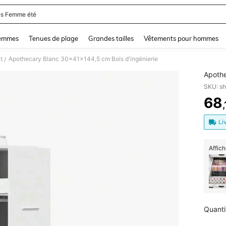
s Femme été
and down arrow keys to navigate search Dernière recherche and Rechercher et Tr
femmes
Tenues de plage
Grandes tailles
Vêtements pour hommes
t
Apothecary Blanc 30x41x144,5 cm Bois d'ingénierie
/
Apothe
SKU: s
68
PR
Li
Affich
Quanti