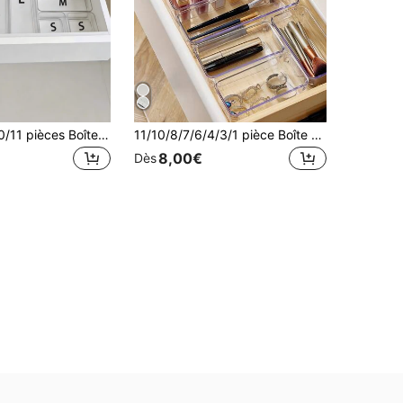
1/3/4/6/7/8/10/11 pièces Boîte de rangement de cosmétiques de bureau, ensemble de boîtes de rangement à tiroirs en plastique transparent combiné, boîte de rangement de cosmétiques transparente, boîte de rangement exquise, boîte de rangement à tiroirs de bureau et boîte de rangement, convient pour les cosmétiques, les bijoux, la cuisine, la chambre, la salle de bain, le bureau, la décoration de tiroir de bureau de fête
11/10/8/7/6/4/3/1 pièce Boîte de rangement de tiroir de bureau transparente, pour l'organisation de petits articles, convient pour les cosmétiques, les outils de maquillage et les accessoires, peut trier la papeterie et les fournitures quotidiennes, applicable aux dortoirs d'étudiants, à la décoration de chambre, à la fraîcheur des voyages d'été, conteneurs empilables de tailles multiples, boîte organisatrice de rangement de cadeaux d'été pour femmes, boîte de rangement organisatrice de bureau, décoration de vacances, décoration d'étude, boîte organisatrice de fournitures de bureau avec séparateur
8,00€
Dès