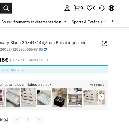
0
0
ouver. Press Enter to select.
Sous-vêtements et vêtements de nuit
Sports & Extérieur
Enfants
cary Blanc 30x41x144,5 cm Bois d'ingénierie
h260527120886059545185
,18€
ICE AND AVAILABILITY
Prix TTC, droits inclus
vraison gratuite
er les articles similaires en stock
Voir tout
té(s):