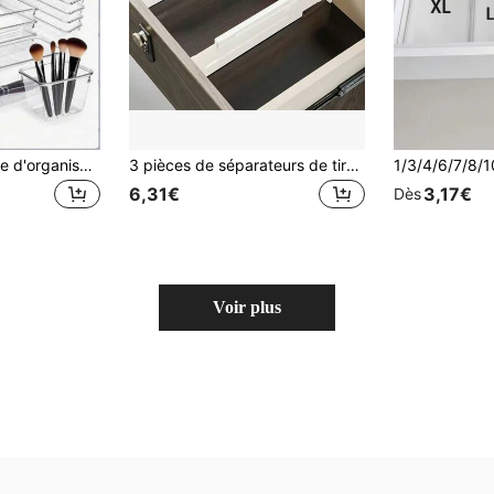
25 pièces Ensemble d'organisateur de tiroir, multiples combinaisons disponibles, boîte de rangement multifonctionnelle pour tiroir de salle de bain, gain de place, pour organiser les articles essentiels quotidiens
3 pièces de séparateurs de tiroir extensibles, cloisons de rangement flexibles. Organisateur multifonctionnel, peut être combiné librement, parfait pour les tiroirs, les armoires et les placards de cuisine
6,31€
3,17€
Dès
Voir plus