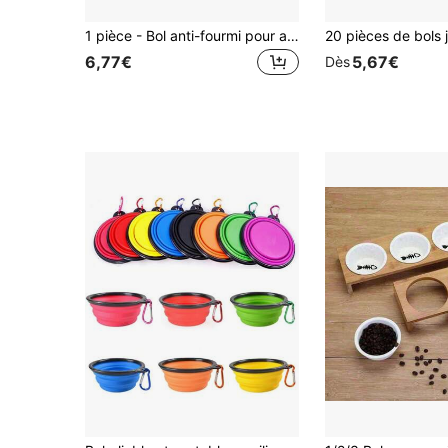
1 pièce - Bol anti-fourmi pour animaux de compagnie de 5,12 po/6,2 po, design de débordement inspiré de la dopamine, base antidérapante résistante au basculement, bol de nourriture facile à nettoyer, bol de nourriture universel en plastique pour chats et chiens, bol de nourriture surélevé anti-débordement, convient aux chats et chiens d'intérieur et d'extérieur, aux chiens de petite et moyenne taille, essentiel pour les voyages avec animaux de compagnie
6,77€
5,67€
Dès