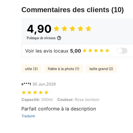
Commentaires des clients
(10)
4,90
Politique de révision
Voir les avis locaux
5,00
utile (3)
fidèle à la photo (1)
taille grand (2)
s***t
30 Jun,2026
Capacité: 500ml, Couleur: Rose bonbon
Capacité:
500ml
Couleur:
Rose bonbon
Parfait conforme à la description
Traduire