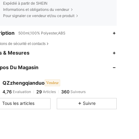
Expédié à partir de SHEIN
Informations et obligations du vendeur
Pour signaler ce vendeur et/ou ce produit
iption
500ml,100% Polyester,ABS
ions de sécurité et contacts
es & Mesures
opos Du Magasin
QZzhengqianduo
Vendeur
4,76
29
360
Evaluation
Articles
Suiveurs
Tous les articles
Suivre