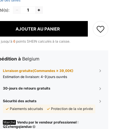
de des tailles
té(s):
AJOUTER AU PANIER
 jusqu'à
6
points SHEIN calculés à la caisse.
édition à
Belgium
Livraison gratuite(Commandes ≥ 39,00€)
Estimation de livraison:
4-9 jours ouvrés
30-jours de retours gratuits
Sécurité des achats
Paiements sécurisés
Protection de la vie privée
Vendu par le vendeur professionnel :
Marché
QZzhengqianduo