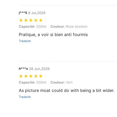
j***5
8 Jul,2026
Capacité: 500ml, Couleur: Rose bonbon
Capacité:
500ml
Couleur:
Rose bonbon
Pratique, a voir si bien anti fourmis
Traduire
h***s
28 Jun,2026
Capacité: 500ml, Couleur: Vert
Capacité:
500ml
Couleur:
Vert
As picture moat could do with being a bit wider.
Traduire