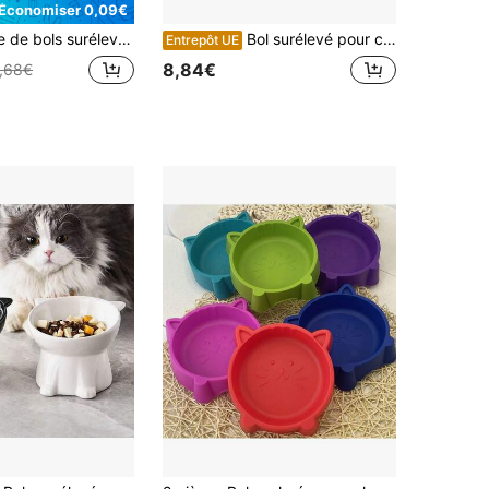
Économiser 0,09€
upport métallique et une base antidérapante, conception inclinée anti-reflux à 15 degrés, protège les moustaches et la colonne vertébrale du chat, choix idéal pour la maison pour le Nouvel An. Bol pour chien.
Bol surélevé pour chat en céramique (design floral) - Il s'agit d'un bol surélevé pour chat en céramique conçu pour les animaux de compagnie, avec une apparence mignonne et une fonction d'alimentation saine. Adoptant une technique de coloration sous glaçure en céramique à haute température, il est peint à la main avec des fleurs roses et des feuilles vertes, avec un bord en forme d'oreille de chat rose, le rendant à la fois esthétique et conforme aux normes de contact alimentaire.
Entrepôt UE
8,84€
,68€