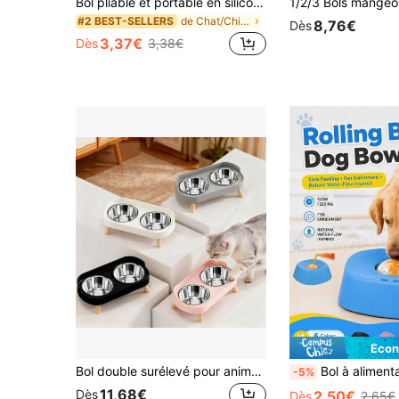
Bol pliable et portable en silicone pour chien 2 en 1 distributeur d'animaux de compagnie en plein air de voyage pour chien et chat avec bouteille de nourriture et d'eau à mousqueton
de Chat/Chien Gamelles basiques pour animaux de co
#2 BEST-SELLERS
8,76€
Dès
3,37€
Dès
3,38€
Écon
Bol double surélevé pour animaux de compagnie en acier inoxydable multicolore, bol d'alimentation anti-éclaboussures avec protection du cou pour chats et chiens, matériau durable, facile à nettoyer, convient aux chiens et chats de taille moyenne/petite pour boire et manger à l'intérieur/à l'extérieur, idéal pour les foyers avec plusieurs animaux de compagnie, nouvelles couleurs : noir, gris, distributeur d'aliments pour animaux de compagnie modernecadeau idéal pour les fêtes
Bol à alimentation lente pour chien - Convient pour les friandises liquides - Design anti-déversement et antidérapant. [Jouet d'enrichissement] Bol à lécher le bouillon d
-5%
11,68€
Dès
2,50€
Dès
2,65€