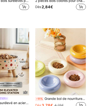
2 pièces/set - Bols surélevés pour animaux de compagnie élégants noir/blanc pur, inclinés à 15° - Mangeoire surélevée anti-vomissement, conçue pour protéger le cou et la colonne vertébrale, base large antidérapante, matériau en plastique durable, convient aux chats et aux petits chiens, pour la nourriture humide et sèche, cadeau pratique pour animaux de compagnie
2 pièces Bols colorés pour chat - Plastique durable, bols à nourriture et à eau pour petits animaux de compagnie faciles à nettoyer avec un design amusant de visage de chat - Convient pour les chats et chiots d'intérieur/extérieur, fêtes d'anniversaire, couleurs variées (couleur aléatoire), bol pour chat, accessoires pour chat, articles pour chat
2,84€
Dès
Grande bol de nourriture pour animaux de compagnie en céramique en forme de donut - Bol à collation et à eau élégant - Facile à nettoyer - Convient aux petits et moyens animaux de compagnie - Design à large rebord anti-déversement - Bol à nourriture pour animaux de compagnie attrayant
TSIN
-11%
PETSIN 1 bol surélevé en acier inoxydable pour animaux de compagnie, antidérapant et anti-déversement, convient aux chats et aux chiens
3,78€
Dès
4,28€