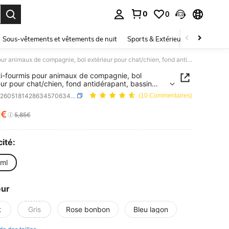
0
0
ouver. Press Enter to select.
Sous-vêtements et vêtements de nuit
Sports & Extérieur
Enfants
Bol anti-fourmis pour animaux de compagnie, bol extérieur pour chat/chien, fond antidérapant, bassin anti-déversement pour chien, bol à nourriture pour animaux de compagnie anti-débordement surélevé, convient aux chats/chiens errants, petits/moyens chiens
ti-fourmis pour animaux de compagnie, bol
eur pour chat/chien, fond antidérapant, bassin
éversement pour chien, bol à nourriture pour
SKU: sp260518142863457063445
(10 Commentaires)
x de compagnie anti-débordement surélevé,
nt aux chats/chiens errants, petits/moyens chiens
2€
ICE AND AVAILABILITY
5,85€
ité:
ml
eur
t
Gris
Rose bonbon
Bleu lagon