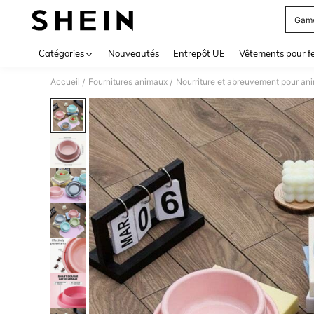
Game
Use up 
Catégories
Nouveautés
Entrepôt UE
Vêtements pour 
Accueil
Fournitures animaux
Nourriture et abreuvement pour an
/
/