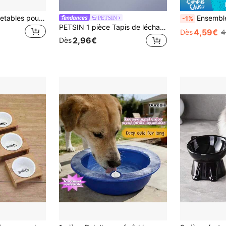
20 pièces de bols jetables pour animaux de compagnie anti-fourmis, bols de nourriture pour chats et chiens, bols anti-fourmis, grandes assiettes pour nourriture humide pour chats, mangeoire en plastique ronde anti-déversement et antidérapante pour animaux de compagnie d'extérieur, chiens de petite et moyenne taille
Ensemble de bols surélevés pour chats en acier inoxydable, convient aux chatons et petits chiens, comprend un s
PETSIN
-1%
PETSIN 1 pièce Tapis de léchage pour chien Tapis de nourriture lent Goutte à goutte Tapis de léchage avec ventouse en silicone Tapis de nourriture lent pour chien
4,59€
Dès
4
2,96€
Dès