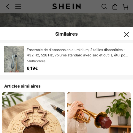
Similaires
Ensemble de diapasons en aluminium, 2 tailles disponibles :
432 Hz, 528 Hz, volume standard avec sac et outils, étui pour
diapason de réglage de fréquence
Multicolore
6,19€
Articles similaires