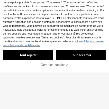
e, guitare rouge, sangle de guitare,
e et adapté à une utilisation en stud
de navigation possible. Vous pouvez "Tout rejeter", "Tout accepter" ou définir vos
guitare, saxophone
io
préférences de cookies à tout moment à votre choix. En sélectionnant "Tout accepter",
nous définirons tous les cookies optionnels, qui nous aident à analyser le trafic, à offrir
des fonctionnalités améliorées et à personnaliser le contenu et les publicités pour
compléter votre expérience d'achat avec SHEIN. En sélectionnant "Tout rejeter", vous
1 Set 10 pièces Médiators de guitar
autorisez l'utilisation des cookies strictement nécessaires qui permettent à notre site
4
e style chinois paysage pavillon tex
,40€
web de fonctionner. Vous pouvez les désactiver en modifiant les paramètres de votre
ture gaufrée ABS 0,46/0,71/0,96 m
navigateur, mais cela peut affecter le fonctionnement du site web. Pour en savoir plus
m options d'épaisseur multiples uni
versel pour guitare acoustique et u
sur les cookies que nous utilisons et pour ajuster vos paramètres de cookies
kulélé
Ensemble de 6 médiators de guitare
optionnels, veuillez sélectionner "Gérer les cookies". Pour plus d'informations sur la
3
plats 2D, effet nacre de perle, desig
manière dont nous traitons les données que nous collectons,
cliquez ici pour consulter
,68€
n floral et volutes exquis, convient
60 pièces Support réutilisable pour
notre Politique de confidentialité.
Afficher les articles similaires en stock
Voir tout
pour les performances de guitare pr
4
médiators de guitare, texture diama
,73€
ofessionnelles et les spectacles sur
nt antidérapante en silicone souple,
scène, livré avec boîte de rangeme
comprend 10 pièces de médiators d
Tout rejeter
Tout accepter
Désolés, ce produit est épuisé.
Économiser 0,18€
nt
e guitare (couleur aléatoire), 2 épais
seurs différentes de médiators de g
1 pièce Support de guitare, support
Gérer les cookies
4
uitare, support adhésif pour médiato
EN RUPTURE DE STOCK
d'instrument de musique en bois, de
Dès
,43€
-3%
4,61€
rs de guitare pour une utilisation rép
sign ultra-fin pliable, cadeau idéal p
étée
our les amateurs d'instruments, con
vient pour ukulélé, guitare, basse, vi
olon, etc.
Ensemble de 6 médiators de guitare
4
plats 2D, avec des motifs de crâne
,05€
gothique, de papillon de nuit, de lun
e et d'étoile, conçus pour les guitari
stes et les artistes de style fantasti
que sombre, style plat 2D
2 pièces Bande de sourdine pour G
7
uzheng, bande de silence en mélan
4
,58€