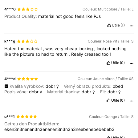
4***6
Couleur: Multicolore / Taille: L
Product Quality:
material
not
good
feels
like
PJs
Utile
(1)
k***g
Couleur: Rose vif / Taille: S
Hated
the
material
,
was
very
cheap
looking
,
looked
nothing
like
the
picture
so
had
to
return
.
Really
creased
too
!
Utile
(0)
4***d
Couleur: Jaune citron / Taille: XS
Kvalita výrobkov:
dobr
ý
Verný obrazu produktu:
obed
Popis vône:
dobr
ý
Materiál tkaniny:
dobr
ý
Fit:
dobr
ý
Utile
(0)
u***1
Couleur: Orange / Taille: S
Getreu den Produktbildern:
eken3n3nenen3n3enenen3n3n3n3neebenebebebeb3
Utile
(0)