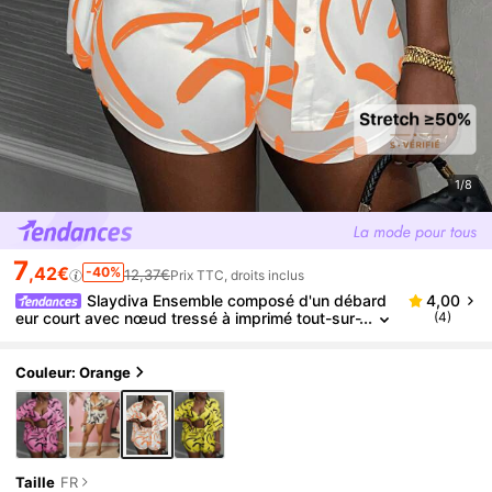
1/8
7
,42€
-40%
12,37€
Prix TTC, droits inclus
Slaydiva Ensemble composé d'un débard
4,00
eur court avec nœud tressé à imprimé tout-sur-
(4)
tout, d'un short moulant à sangles croisées, et
d'une chemise à manches courtes à devant ouvert
Couleur: Orange
Taille
FR