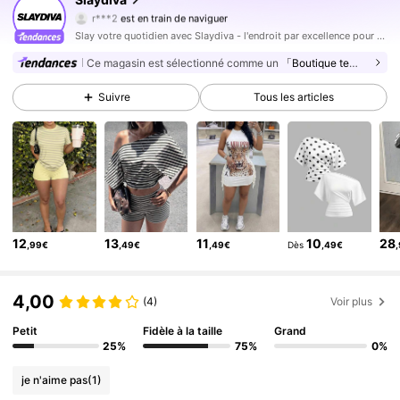
r***2
est en train de naviguer
1.1M Suiveurs
4,85
Slay votre quotidien avec Slaydiva - l'endroit par excellence pour tout ce qui est hot !
1.1M Suiveurs
4,85
Ce magasin est sélectionné comme un
「Boutique tendance」
1.1M Suiveurs
4,85
Suivre
Tous les articles
1.1M Suiveurs
4,85
1.1M Suiveurs
4,85
1.1M Suiveurs
4,85
1.1M Suiveurs
4,85
1.1M Suiveurs
4,85
12
13
11
10
28
,99€
,49€
,49€
Dès
,49€
1.1M Suiveurs
4,85
1.1M Suiveurs
4,85
4,00
(4)
Voir plus
Petit
Fidèle à la taille
Grand
25%
75%
0%
je n'aime pas
(1)