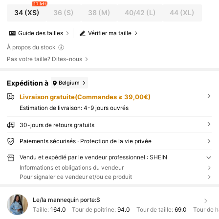
17 left
34
(XS)
36
(S)
38
(M)
40/42
(L)
44
(XL)
Guide des tailles
Vérifier ma taille
À propos du stock
Pas votre taille? Dites-nous
Expédition à
Belgium
Livraison gratuite(Commandes ≥ 39,00€)
Estimation de livraison:
4-9 jours ouvrés
30-jours de retours gratuits
Paiements sécurisés · Protection de la vie privée
Vendu et expédié par le vendeur professionnel : SHEIN
Informations et obligations du vendeur
Pour signaler ce vendeur et/ou ce produit
Le/la mannequin porte:
S
Taille:
164.0
Tour de poitrine:
94.0
Tour de taille:
69.0
Tour de 