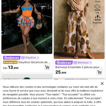
Slaydiva
Slaydiva Vacances de p
Balvessa
Entrepôt UE
rintemps/été, bord de mer, élégant, r
13
Balvessa Ensemble 2 pièces pour fe
Dès
,99€
omantique, soirée sexy, rendez-vou
mmes : chemise décontractée kaki
25
s, anniversaire, décontracté, élégan
,99€
& pantalon large imprimé à pois sur
t, croisière en yacht. Ensemble fem
dimensionné
me en trois pièces - T-shirt en maill
e et top tube orné de décorations m
étalliques contrastantes avec une j
Nous utilisons des cookies et des technologies similaires sur notre site web afin de
upe à volants multicouches.
vous fournir le service que vous avez demandé et de vous offrir la meilleure expérience
de navigation possible. Vous pouvez "Tout rejeter", "Tout accepter" ou définir vos
préférences de cookies à tout moment à votre choix. En sélectionnant "Tout accepter",
nous définirons tous les cookies optionnels, qui nous aident à analyser le trafic, à offrir
des fonctionnalités améliorées et à personnaliser le contenu et les publicités pour