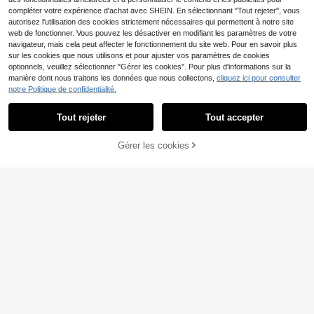
compléter votre expérience d'achat avec SHEIN. En sélectionnant "Tout rejeter", vous
autorisez l'utilisation des cookies strictement nécessaires qui permettent à notre site
web de fonctionner. Vous pouvez les désactiver en modifiant les paramètres de votre
navigateur, mais cela peut affecter le fonctionnement du site web. Pour en savoir plus
sur les cookies que nous utilisons et pour ajuster vos paramètres de cookies
optionnels, veuillez sélectionner "Gérer les cookies". Pour plus d'informations sur la
manière dont nous traitons les données que nous collectons,
cliquez ici pour consulter
notre Politique de confidentialité.
22
SHEIN SXY
Tout rejeter
Tout accepter
SHEIN SXY 2 pièces Ens
Slaydiva
Entrepôt UE
emble t-shirt jaune d'été et pantalo
19
Slaydiva Ensemble deux
Gérer les cookies
Entrepôt UE
AJOUTER AU PANIER
,79€
n large blocs de couleurs pour fem
pièces à pois blancs et noirs pour fe
13
mes
Dès
,36€
mme, top court à manches courtes
et jupe midi moulante, style streetw
ear Y2K sexy et chic pour les soirée
s, les festivals et les fêtes de musiq
ue