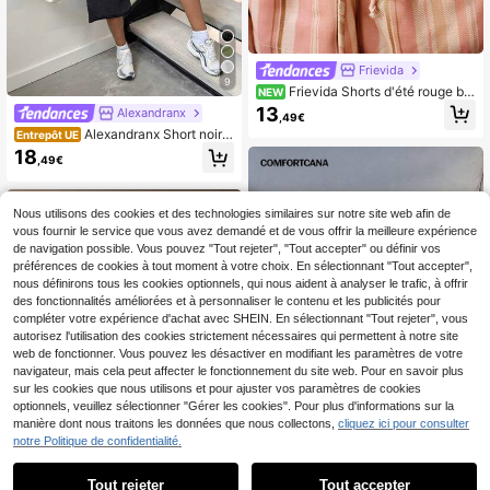
Frievida
9
Frievida Shorts d'été rouge bri
NEW
que, beige, jaune terreux à rayures
13
Alexandranx
,49€
et imprimé aléatoire de blocs de co
Alexandranx Short noir a
Entrepôt UE
uleurs, taille haute, forme tulipe ave
mple lavé à taille élastique pour fem
c ceinture en corde épaisse et nœu
18
,49€
me, style streetwear cowgirl vintag
d papillon, short femme coupe A, dé
e, pour sortir, esthétique Y2K, été
contracté, trajet, style old money mi
nimaliste, plage, vacances, élégant
et polyvalent
Nous utilisons des cookies et des technologies similaires sur notre site web afin de
vous fournir le service que vous avez demandé et de vous offrir la meilleure expérience
de navigation possible. Vous pouvez "Tout rejeter", "Tout accepter" ou définir vos
préférences de cookies à tout moment à votre choix. En sélectionnant "Tout accepter",
nous définirons tous les cookies optionnels, qui nous aident à analyser le trafic, à offrir
des fonctionnalités améliorées et à personnaliser le contenu et les publicités pour
compléter votre expérience d'achat avec SHEIN. En sélectionnant "Tout rejeter", vous
autorisez l'utilisation des cookies strictement nécessaires qui permettent à notre site
web de fonctionner. Vous pouvez les désactiver en modifiant les paramètres de votre
navigateur, mais cela peut affecter le fonctionnement du site web. Pour en savoir plus
sur les cookies que nous utilisons et pour ajuster vos paramètres de cookies
optionnels, veuillez sélectionner "Gérer les cookies". Pour plus d'informations sur la
manière dont nous traitons les données que nous collectons,
cliquez ici pour consulter
notre Politique de confidentialité.
19
Comfortcana Short déco
Entrepôt UE
Tout rejeter
Tout accepter
ntracté polyvalent pour femmes à i