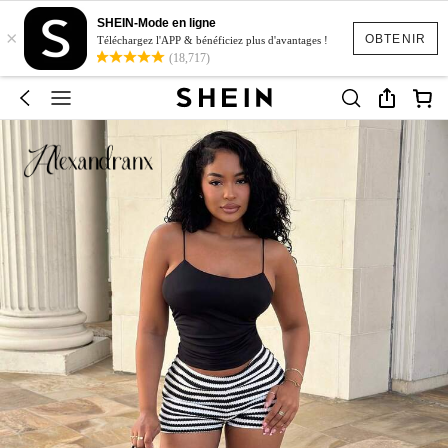
SHEIN-Mode en ligne
×
OBTENIR
Téléchargez l'APP & bénéficiez plus d'avantages !
(18,717)