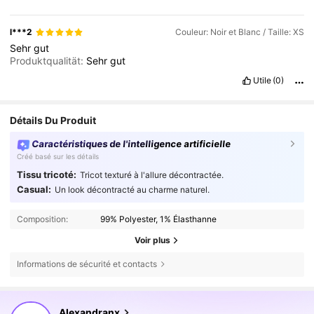
l***2
Couleur: Noir et Blanc / Taille: XS
Sehr
gut
Produktqualität:
Sehr
gut
Utile
(0)
Détails Du Produit
Caractéristiques de l'intelligence artificielle
Créé basé sur les détails
Tissu tricoté:
Tricot texturé à l'allure décontractée.
Casual:
Un look décontracté au charme naturel.
Composition:
99% Polyester, 1% Élasthanne
Voir plus
Informations de sécurité et contacts
141K Suiveurs
4,75
Alexandranx