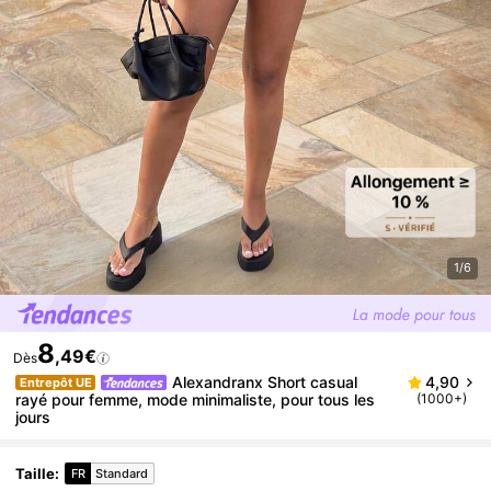
1/6
8
,49€
Dès
Alexandranx Short casual
4,90
Entrepôt UE
rayé pour femme, mode minimaliste, pour tous les
(1000+)
jours
Taille
:
FR
Standard