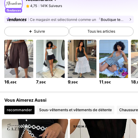
141K Suiveurs
4,75
e***2
est en train de naviguer
141K Suiveurs
4,75
Ce magasin est sélectionné comme un
「Boutique tendance」
141K Suiveurs
4,75
Suivre
Tous les articles
141K Suiveurs
4,75
141K Suiveurs
4,75
141K Suiveurs
4,75
141K Suiveurs
4,75
141K Suiveurs
4,75
16
7
9
11
18
,49€
,99€
,99€
,99€
,
141K Suiveurs
4,75
141K Suiveurs
4,75
Vous Aimerez Aussi
recommander
Sous-vêtements et vêtements de détente
Chaussure