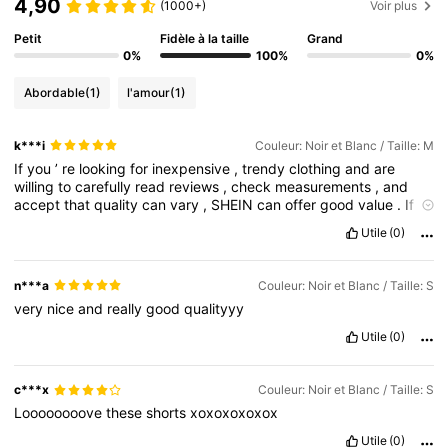
4,90
(1000+)
Voir plus
Petit
Fidèle à la taille
Grand
0%
100%
0%
Abordable
(1)
l'amour
(1)
k***i
Couleur: Noir et Blanc / Taille: M
If
you
’
re
looking
for
inexpensive
,
trendy
clothing
and
are
willing
to
carefully
read
reviews
,
check
measurements
,
and
accept
that
quality
can
vary
,
SHEIN
can
offer
good
value
.
If
you
prioritize
premium
materials
,
consistent
sizing
,
or
strong
Utile
(0)
sustainability
practices
,
you
may
prefer
other
retailers
.
n***a
Couleur: Noir et Blanc / Taille: S
very
nice
and
really
good
qualityyy
Utile
(0)
c***x
Couleur: Noir et Blanc / Taille: S
Loooooooove
these
shorts
xoxoxoxoxox
Utile
(0)