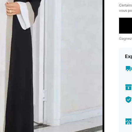
​Certain
vous po
Gagnez
Exp