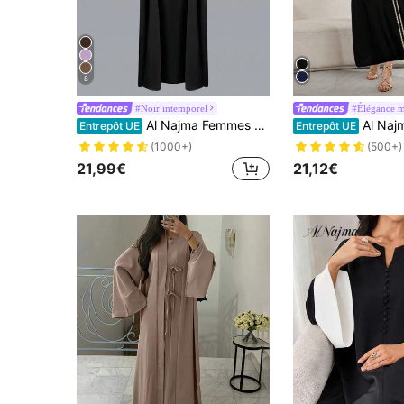
8
#Noir intemporel
#Élégance m
Al Najma Femmes Manches Lanternes Couleur Unie Style Arabe Vêtements Extérieurs, Abayas Maxi Casual, Pour Utilisation Quotidienne Casual/À La Maison
Al Najma Robe ample et élégante pour femme avec arabesques et ép
Entrepôt UE
Entrepôt UE
(1000+)
(500+)
21,99€
21,12€