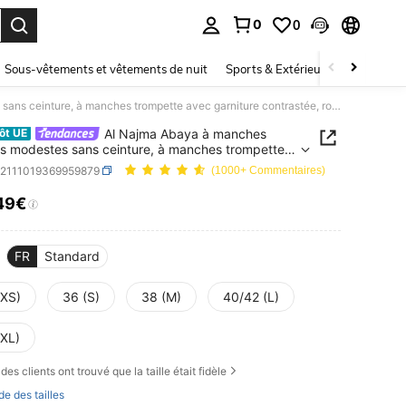
0
0
ouver. Press Enter to select.
Sous-vêtements et vêtements de nuit
Sports & Extérieur
Enfants
Al Najma Abaya à manches longues modestes sans ceinture, à manches trompette avec garniture contrastée, robe
Al Najma Abaya à manches
ôt UE
s modestes sans ceinture, à manches trompette
arniture contrastée, robe
n2111019369959879
(1000+ Commentaires)
49€
ICE AND AVAILABILITY
FR
Standard
(XS)
36 (S)
38 (M)
40/42 (L)
(XL)
des clients ont trouvé que la taille était fidèle
de des tailles