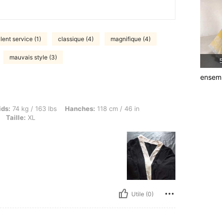
lent service (1)
classique (4)
magnifique (4)
mauvais style (3)
5
ensem
 / 163 lbs, Hanches: 118 cm / 46 in, Taille: 80 cm / 31 in, Buste: 113 cm / 44 in, Coule
ids:
74 kg / 163 lbs
Hanches:
118 cm / 46 in
Taille:
XL
Utile (0)