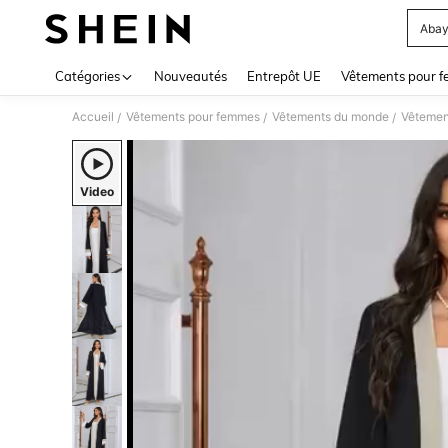
Abay
Use up 
Catégories
Nouveautés
Entrepôt UE
Vêtements pour 
Accueil
Vêtements pour femmes
Vêtements du monde
Vêtement
/
/
/
Video