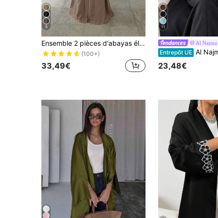
5
11
Ensemble 2 pièces d'abayas élégantes, veste cardigan longue & robe, tenue gracieuse pour le printemps et l'automne
Al Najma
Al Najma Robe maxi arabe à manches évasées contrastées col V pour femmes,
Entrepôt UE
(100+)
33,49€
23,48€