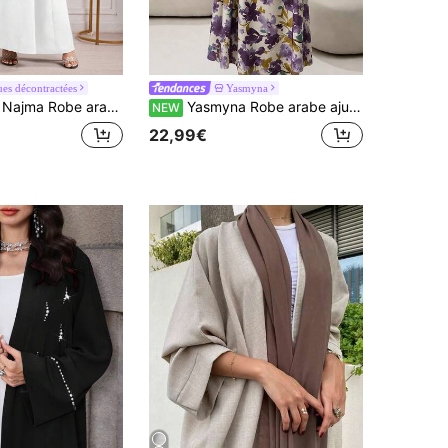
es décontractées
Yasmyna
 Robe arabe pour femme à col rond et sans manches de couleur unie
Yasmyna Robe arabe ajustée élégante à col carré imprimée violette pour femmes
NEW
22,99€