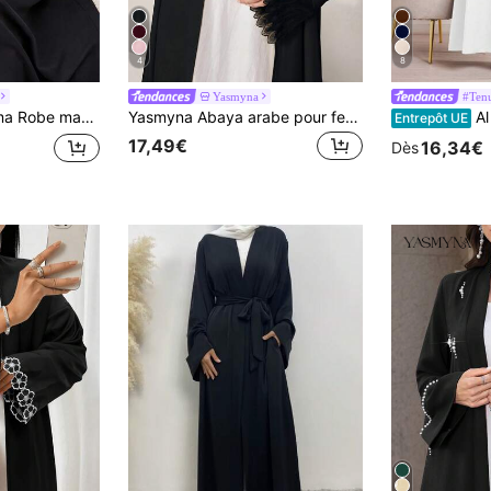
4
8
Yasmyna
#Tenu
 style élégant et modeste couvrant complètement pour les occasions décontracté, vacances, soirées et invités de mariage
Yasmyna Abaya arabe pour femmes avec design de poignet en dentelle élégant
Al Najma
Entrepôt UE
17,49€
16,34€
Dès