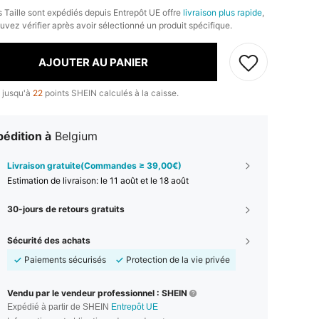
s Taille sont expédiés depuis Entrepôt UE offre
livraison plus rapide
,
uvez vérifier après avoir sélectionné un produit spécifique.
AJOUTER AU PANIER
 jusqu'à
22
points SHEIN calculés à la caisse.
édition à
Belgium
Livraison gratuite(Commandes ≥ 39,00€)
Estimation de livraison:
le 11 août et le 18 août
30-jours de retours gratuits
Sécurité des achats
Paiements sécurisés
Protection de la vie privée
Vendu par le vendeur professionnel : SHEIN
Expédié à partir de SHEIN
Entrepôt UE