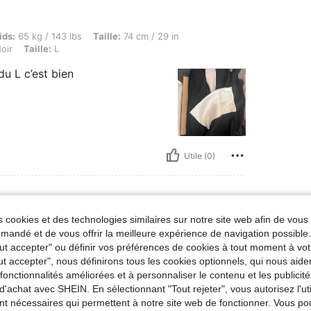
 / 143 lbs, Taille: 74 cm / 29 in, Buste: 94 cm / 37 in, Hanches: 105 cm / 41 in, Couleu
ids:
65 kg / 143 lbs
Taille:
74 cm / 29 in
oir
Taille:
L
du L c’est bien
Utile (0)
 cookies et des technologies similaires sur notre site web afin de vous 
g / 152 lbs, Hanches: 113 cm / 44 in, Buste: 94 cm / 37 in, Taille: 83 cm / 33 in, Coule
ids:
69 kg / 152 lbs
Hanches:
113 cm / 44 in
andé et de vous offrir la meilleure expérience de navigation possibl
Taille:
XS
Tout accepter" ou définir vos préférences de cookies à tout moment à vot
ut accepter", nous définirons tous les cookies optionnels, qui nous aide
es fonctionnalités améliorées et à personnaliser le contenu et les publici
d'achat avec SHEIN. En sélectionnant "Tout rejeter", vous autorisez l'uti
nt nécessaires qui permettent à notre site web de fonctionner. Vous po