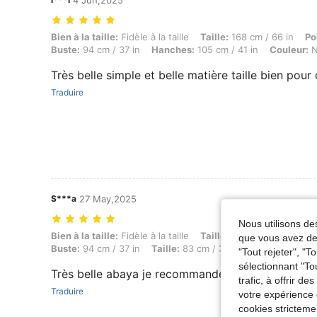
4 Jun,2025
Bien à la taille: Fidèle à la taille, Taille: 168 cm / 66 in, Poids: 65 kg
Bien à la taille:
Fidèle à la taille
Taille:
168 cm / 66 in
Po
Buste:
94 cm / 37 in
Hanches:
105 cm / 41 in
Couleur:
N
Très belle simple et belle matière taille bien pour 
Traduire
S***a
27 May,2025
Nous utilisons des
Bien à la taille: Fidèle à la taille, Taille: 159 cm / 63 in, Poids: 69 k
Bien à la taille:
Fidèle à la taille
Taille:
159 cm / 63 in
Po
que vous avez dem
Buste:
94 cm / 37 in
Taille:
83 cm / 33 in
Couleur:
Noir
"Tout rejeter", "
sélectionnant "To
Très belle abaya je recommande
trafic, à offrir d
Traduire
votre expérience 
cookies stricteme