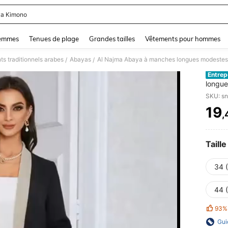
a Kimono
and down arrow keys to navigate search Dernière recherche and Rechercher et Tr
femmes
Tenues de plage
Grandes tailles
Vêtements pour hommes
s traditionnels arabes
Abayas
/
/
Entrep
longue
avec g
SKU: s
19
,
PR
Taille
34 
44 
93%
Gui