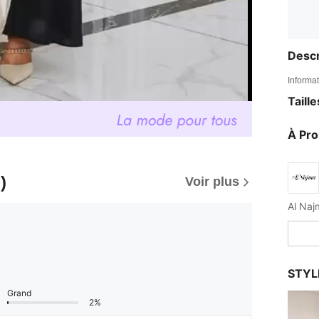
Descr
Informat
Taill
À Pr
)
Voir plus
STYL
Grand
2%