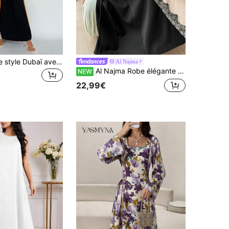
Abaya ouverte style Dubaï avec bordure de couleur contrastée, cardigan long ample à manches évasées, tenue de festival et quotidienne pour le printemps et l'automne
Al Najma
Al Najma Robe élégante vintage pour femme avec bordure en dentelle, patchwork blocs de couleurs, nœud latéral et manches cloches, style musulman arabe
NEW
22,99€