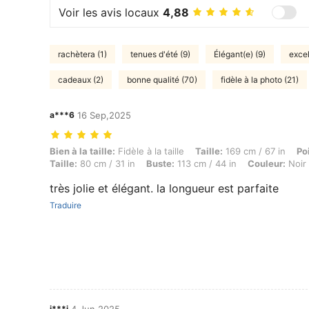
Voir les avis locaux
4,88
rachètera (1)
tenues d'été (9)
Élégant(e) (9)
excel
cadeaux (2)
bonne qualité (70)
fidèle à la photo (21)
a***6
16 Sep,2025
Bien à la taille: Fidèle à la taille, Taille: 169 cm / 67 in, Poids: 74 kg
Bien à la taille:
Fidèle à la taille
Taille:
169 cm / 67 in
Po
Taille:
80 cm / 31 in
Buste:
113 cm / 44 in
Couleur:
Noir
très jolie et élégant. la longueur est parfaite
Traduire
i***i