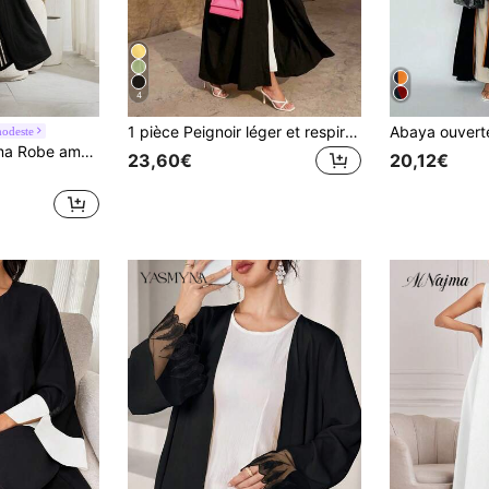
4
1 pièce Peignoir léger et respirant à manches chauve-souris jaune pour femmes, design simple et élégant noir automne
odeste
issure, ceinturée avec manches longues. Robe de dessous portée sous une abaya, jalabiya longue et modeste
23,60€
20,12€