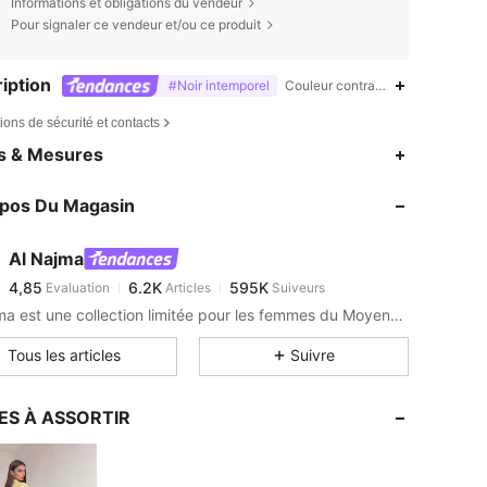
Informations et obligations du vendeur
Pour signaler ce vendeur et/ou ce produit
iption
#Noir intemporel
Couleur contrastée,Liseré contr
ions de sécurité et contacts
4,85
6.2K
595K
es & Mesures
4,85
6.2K
595K
opos Du Magasin
4,85
6.2K
595K
4,85
6.2K
595K
Al Najma
4,85
6.2K
595K
Evaluation
Articles
Suiveurs
f***i
est en train de naviguer
4,85
6.2K
595K
Al Najma est une collection limitée pour les femmes du Moyen-Orient qui souhaitent combiner glamour modeste et style contemporain.
4,85
6.2K
595K
Tous les articles
Suivre
4,85
6.2K
595K
4,85
6.2K
595K
ES À ASSORTIR
4,85
6.2K
595K