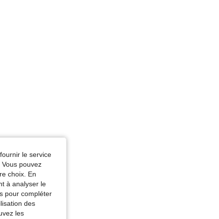
r: Noir, Taille: L
fournir le service
ur: Noir, Taille: XS
e. Vous pouvez
re choix. En
nt à analyser le
tés pour compléter
lisation des
uvez les