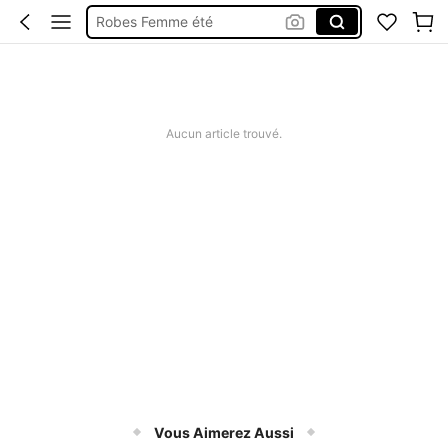
Short Femme été
Maillot De Bain Femme
Squishy
Aucun article trouvé.
Vous Aimerez Aussi