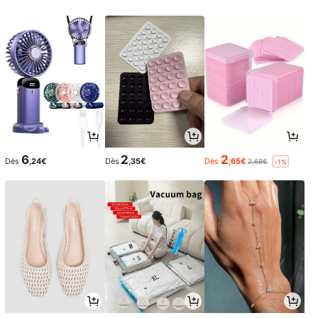
6
2
2
Dès
,24€
Dès
,35€
Dès
,65€
2,68€
-1%