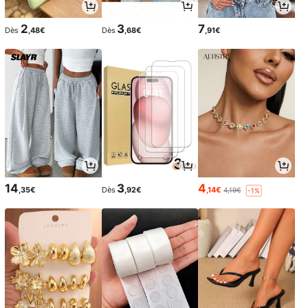
2
3
7
Dès
,48€
Dès
,68€
,91€
14
3
4
,35€
Dès
,92€
,14€
4,19€
-1%