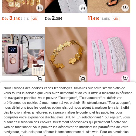
3
2
11
Dès
,34€
Dès
,38€
,61€
3,41€
11,85€
-2%
-2%
13
3
3
Nous utilisons des cookies et des technologies similaires sur notre site web afin de
,80€
Dès
,57€
Dès
,18€
3,28€
-3%
vous fournir le service que vous avez demandé et de vous offrir la meilleure expérience
de navigation possible. Vous pouvez "Tout rejeter", "Tout accepter" ou définir vos
préférences de cookies à tout moment à votre choix. En sélectionnant "Tout accepter",
nous définirons tous les cookies optionnels, qui nous aident à analyser le trafic, à offrir
des fonctionnalités améliorées et à personnaliser le contenu et les publicités pour
compléter votre expérience d'achat avec SHEIN. En sélectionnant "Tout rejeter", vous
autorisez l'utilisation des cookies strictement nécessaires qui permettent à notre site
web de fonctionner. Vous pouvez les désactiver en modifiant les paramètres de votre
navigateur, mais cela peut affecter le fonctionnement du site web. Pour en savoir plus