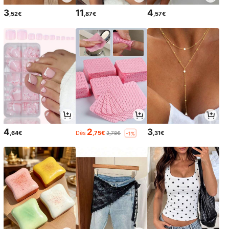
3
11
4
,52€
,87€
,57€
4
2
3
,64€
Dès
,75€
,31€
2,78€
-1%