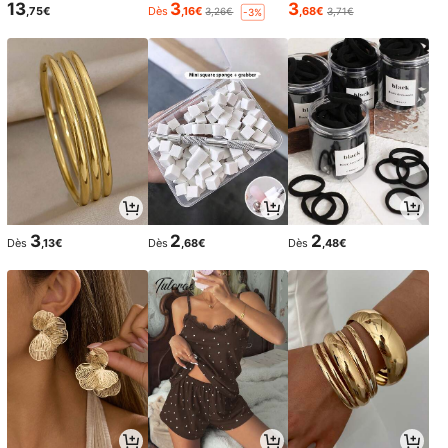
13
3
3
,75€
Dès
,16€
,68€
3,26€
3,71€
-3%
3
2
2
Dès
,13€
Dès
,68€
Dès
,48€