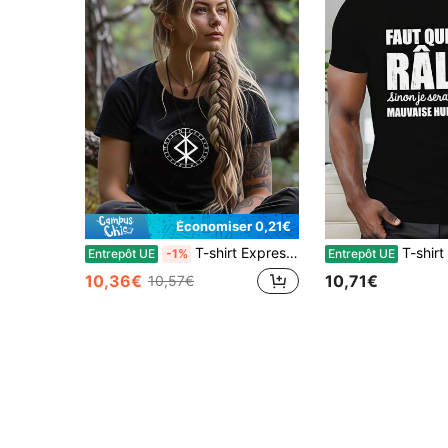
Économiser 0,21€
T-shirt Expression Runes Bind Shieldmaiden | Vêtements de style viking nordique, col rond décontracté, tissu légèrement extensible, coupe régulière, motif imprimé, parfait pour les hommes en grandes tailles.
T-shirt amusant pour hommes avec une phrase française - "Je Ne Suis Pas Gras" - Noir, d
Entrepôt UE
-1%
Entrepôt UE
10,36€
10,71€
10,57€