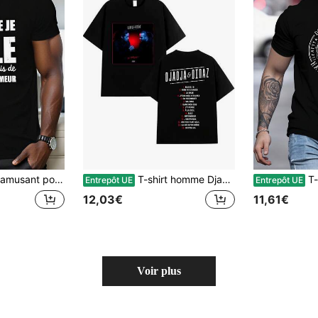
écontracté, manches courtes, col rond, lavable en machine pour l'été et le port décontracté - Cadeau humoristique pour les apprenants du français.
T-shirt homme Djadja Dinaz 2025 - Un t-shirt rétro gothique hip-hop avec titres de chansons imprimés. Manches courtes, col rond, style streetwear décontracté.
T-shirt en coton conf
Entrepôt UE
Entrepôt UE
12,03€
11,61€
Voir plus