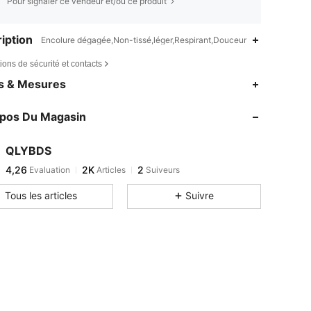
Pour signaler ce vendeur et/ou ce produit
iption
Encolure dégagée,Non-tissé,léger,Respirant,Douceur
ions de sécurité et contacts
es & Mesures
opos Du Magasin
QLYBDS
4,26
2K
2
Evaluation
Articles
Suiveurs
Tous les articles
Suivre