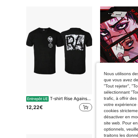
Nous utilisons des
que vous avez dem
"Tout rejeter", "
Écon
sélectionnant "To
trafic, à offrir d
T-shirt Rise Against Nowhere Generation avec imprimé motif flamme pour hommes et femmes, t-shirt en coton, style de rue décontracté, t-shirt de groupe classique
& T-shirt Anime Choso U
Entrepôt UE
Entrepôt UE
-9%
votre expérience 
12,22€
10,81€
11,88€
cookies stricteme
désactiver en mod
site web. Pour en
optionnels, veuil
traitons les donn