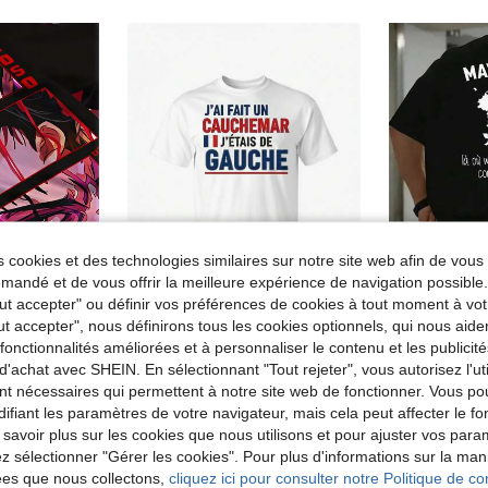
 cookies et des technologies similaires sur notre site web afin de vous 
andé et de vous offrir la meilleure expérience de navigation possibl
Tout accepter" ou définir vos préférences de cookies à tout moment à vot
omiser 1,07€
ut accepter", nous définirons tous les cookies optionnels, qui nous aide
es fonctionnalités améliorées et à personnaliser le contenu et les publici
nisexe - T-shirt Graphique Anime Manga Choso avec Impression du Personnage Choso, T-shirt Col Rond Décontracté pour les Fans, Lavable en Machine
J'ai fait un cauchemar, j'étais gaucher - T-shirt humoristique de France - Coupe confortable toute l'année, impression numérique, lavable en machine, coupe décontractée pour un port décontracté
T-shirt homme représentant l'île 
Entrepôt UE
Entrepôt UE
d'achat avec SHEIN. En sélectionnant "Tout rejeter", vous autorisez l'uti
11,09€
10,16€
nt nécessaires qui permettent à notre site web de fonctionner. Vous po
ifiant les paramètres de votre navigateur, mais cela peut affecter le 
 savoir plus sur les cookies que nous utilisons et pour ajuster vos par
lez sélectionner "Gérer les cookies". Pour plus d'informations sur la ma
ées que nous collectons,
cliquez ici pour consulter notre Politique de con