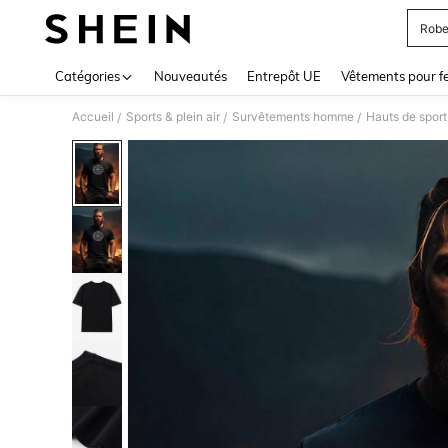
Robe
Use up 
Catégories
Nouveautés
Entrepôt UE
Vêtements pour 
Accueil
Sports & plein air
Survêtements homme
Hauts de spor
/
/
/