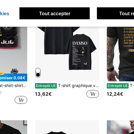
kies
Tout accepter
Tout r
omiser 0,08€
pour les sports, les activités de groupe et les tenues décontractées d'été noires
T-shirt graphique vintage Rapper Damso Beyah pour hommes et femmes. T-shirt de mode hip-hop à manches courtes, en coton, ample et décontracté, col rond
T-shirt drôle pour hommes av
Entrepôt UE
Entrepôt UE
)
13,62€
12,24€