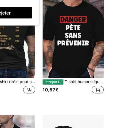
ejeter
ec la blague "Salaire horaire pour les mécaniciens" | Impression de voiture au dos, t-shirt à col rond respirant, convient aux mécaniciens et aux propriétaires d'ateliers, vêtement de travail humoristique, t-shirt de collection
T-shirt humoristique pour homme avec slogan français << Danger French Text » - Coupe décontractée, lettrage rouge et blanc - Lavable en machine - Idée cadeau
Entrepôt UE
10,87€