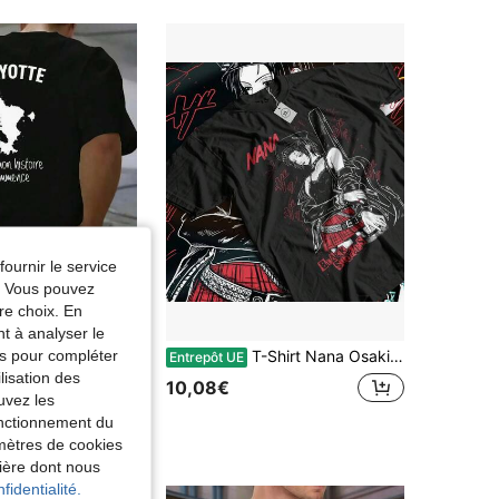
fournir le service
e. Vous pouvez
re choix. En
nt à analyser le
tés pour compléter
de Mayotte - Conception du département d'outre-mer français avec texte français et carte en contour de Mayotte - 100% coton, respirant, coupe ample, chemise à manches courtes pour souvenirs de voyage, tenue décontractée - Vêtement géographique lavable en machine, cadeau
T-Shirt Nana Osaki Pierres Noires Manga-Girl Anime Cadeau Toutes les Tailles
Entrepôt UE
lisation des
10,08€
uvez les
fonctionnement du
amètres de cookies
nière dont nous
fidentialité.