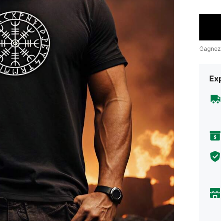
Gagnez
Exp