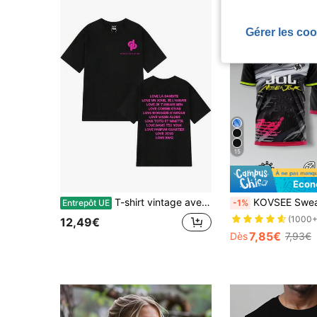
Gérer les coo
15
Écon
T-shirt vintage avec graphique du rappeur Jul pour hommes et femmes, t-shirt hip-hop à la mode, t-shirts oversize esthétiques en coton à manches courtes pour l'été.
KOVSEE Sweat-shirt-shirt culturel thème JUL, Top de culture de fan séchage rapide , convient 
Entrepôt UE
-1%
(1000+
12,49€
7,85€
Dès
7,93€