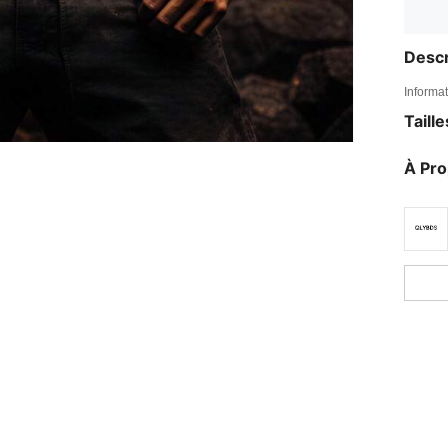
Descr
Informat
Taill
À Pr