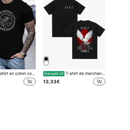
ortable à imprimé graphique PLUS SIZE HAMMERSBALD et Anime pour hommes, coupe décontractée, Top cool pour hommes pour l'été et les activités quotidiennes, GRANDE TAILLE
T-shirt de merchandising de l'album Niro OX7 pour hommes et femmes. T-shirt en coton vintage décontracté à manches courtes, mode hip-hop et pop music
Entrepôt UE
13,33€