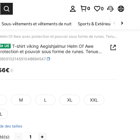
0
0
ouver. Press Enter to select.
Sous-vêtements et vêtements de nuit
Sports & Extérieur
Enfants
T-shirt viking Aegishjalmur Helm Of Awe avec protection et pouvoir sous forme de runes. Tenue viking nordique.
T-shirt viking Aegishjalmur Helm Of Awe
ôt UE
rotection et pouvoir sous forme de runes. Tenue
 nordique.
t260515214551048694547
56€
ICE AND AVAILABILITY
M
L
XL
XXL
L
de des tailles
té(s):