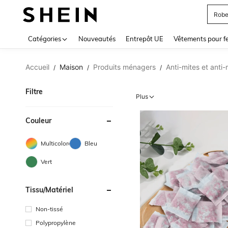
Robe
Use up 
Catégories
Nouveautés
Entrepôt UE
Vêtements pour 
Accueil
Maison
Produits ménagers
Anti-mites et anti-
/
/
/
Filtre
Plus
Couleur
Multicolore
Bleu
Vert
Tissu/matériel
Non-tissé
Polypropylène