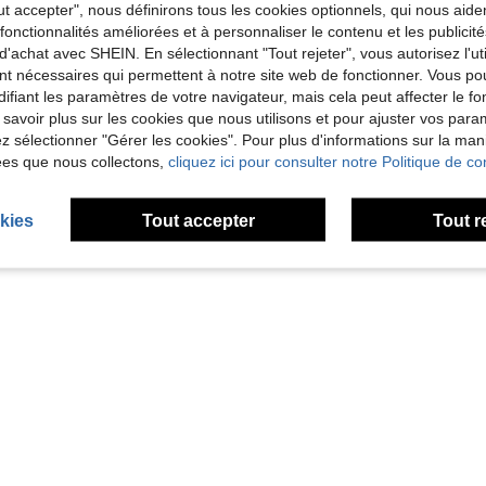
ut accepter", nous définirons tous les cookies optionnels, qui nous aide
es fonctionnalités améliorées et à personnaliser le contenu et les publici
d'achat avec SHEIN. En sélectionnant "Tout rejeter", vous autorisez l'uti
r femmes, vacances, articles mignons, cadeau de fête des mères, décoration de jardin, décoration de cuisine, été, plage, articles de voyage essentiels, décoration de chambre, squishy, remise des diplômes
nt nécessaires qui permettent à notre site web de fonctionner. Vous po
ifiant les paramètres de votre navigateur, mais cela peut affecter le 
 savoir plus sur les cookies que nous utilisons et pour ajuster vos par
lez sélectionner "Gérer les cookies". Pour plus d'informations sur la ma
ées que nous collectons,
cliquez ici pour consulter notre Politique de con
1
1 pages au total
kies
Tout accepter
Tout r