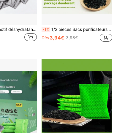
Sac de charbon actif déshydratant, Paquet de charbon actif désodorisant, Déshydratant, Sac absorbant l'humidité et les odeurs, Anti-moisissure, Agent absorbant l'humidité, Articles ménagers, Anti-moisissure, Anti-insectes et Produits déshumidifiants (1, 2g)
1/2 pièces Sacs purificateurs d'air au charbon de bambou, éliminateur d'odeurs naturel et déshumidificateur activé. Sacs purificateurs convenant aux armoires, réfrigérateurs, chaussures, voitures, grandes pièces, cages d'animaux de compagnie, déshumidificateur pour la maison, choix printemps-été, cadeaux pour demoiselles d'honneur, chambre, décoration de chambre, plage, voyage, pour hommes, pour femmes, vacances, articles mignons, cadeau fête des mères, décoration de chambre, jardin, décoration de cuisine, été, plage, articles de voyage essentiels, décoration de chambre, squishy, remise de diplôme
-1%
3,94€
Dès
3,98€