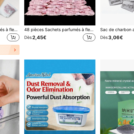
48 pièces Sachets parfumés à fleurs pour armoire - Imperméable à l'humidité, anti-moisissure, parfum longue durée, facile à utiliser, essentiel pour l'organisation de la maison et de la garde-robe, matériau plastique, parfait pour rafraîchir les placards et les pièces (En raison des différences de lot, l'emballage peut avoir ou non d'impression. Nous nous excusons pour tout inconvénient causé.), Objets mignons, Cadeau pour la fête des mères, Décoration de chambre, Jardin, Décoration de cuisine, Été, Plage, Accessoires de voyage, Décoration de chambre, Squishy, Remise des diplômes
48 pièces Sachets parfumés à fleurs pour armoire - Imperméable à l'humidité, anti-moisissure, parfum longue durée, facile à utiliser, essentiel pour l'organisation de la maison et de l'armoire, matériau en plastique, parfait pour rafraîchir les placards et les pièces (En raison des différences de lot, l'emballage peut avoir ou non d'impression. Nous nous excusons pour tout inconvénient causé.), Cadeau pour la fête des mères, Décoration de chambre, Jardin, Décoration de cuisine, Été, Plage, Accessoires de voyage, Décoration de chambre, Squishy, Remise des diplômes
2,45€
3,06€
Dès
Dès