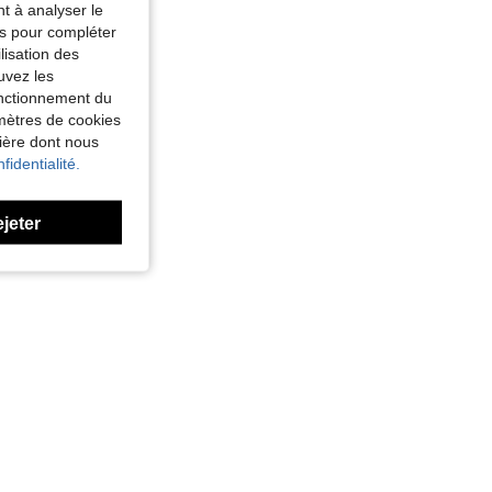
nt à analyser le
tés pour compléter
lisation des
uvez les
fonctionnement du
amètres de cookies
nière dont nous
fidentialité.
ejeter