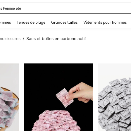
s Femme été
and down arrow keys to navigate search Dernière recherche and Rechercher et Tr
femmes
Tenues de plage
Grandes tailles
Vêtements pour hommes
moisissures
Sacs et boîtes en carbone actif
/