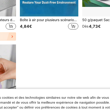
1/6/12 pièces Sacs purificateurs d'air au charbon actif, éliminateur d'odeurs avec sacs de charbon actif, désodorisant pour réfrigérateur, purificateur d'air pour réfrigérateur, rafraîchisseur d'air, absorbeur d'odeurs sans électricité, convient pour le réfrigérateur, le placard, les armoires, rafraîchit l'air, désodorisant pour l'école, le bureau, la maison, les voyages, la Saint-Valentin, le mariage.
Boîte à air pour plusieurs scénarios - Absorbe physiquement la poussière et élimine les odeurs - Modèle sans prise durable - Petit génie de purification d'air de bureau ménager. La boîte de retrait de la poussière et des odeurs au charbon actif a une puissance d'aspiration extrêmement forte, qui peut purifier l'air, éliminer la poussière et nettoyer la saleté.
4,84€
4,73€
Dès
 cookies et des technologies similaires sur notre site web afin de vous 
andé et de vous offrir la meilleure expérience de navigation possibl
Tout accepter" ou définir vos préférences de cookies à tout moment à vot