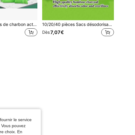
50 g/paquet Sacs de charbon actif minéral nano, éliminateur de formaldéhyde, convient pour les nouvelles maisons, les nouvelles voitures, les armoires, les chambres à coucher, les salons pour éliminer les odeurs, cadeau de fête des mères, décoration de chambre, jardin, décoration de cuisine, été, plage, essentiels de voyage, décoration de chambre, Squishy, remise des diplômes
10/20/40 pièces Sacs désodorisants au charbon actif, sacs désodorisants au charbon actif de cristal minéral nano 50g, sacs désodorisants au charbon actif pour voiture. Utilisés pour éliminer le formaldéhyde et les odeurs. Sacs de charbon de bambou, convenant à la décoration de la maison. Adsorbant de formaldéhyde de l'air, peut éliminer efficacement le formaldéhyde de l'air. Utilisé pour éliminer les odeurs de voiture neuve.
7,07€
Dès
fournir le service
e. Vous pouvez
re choix. En