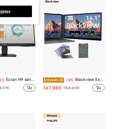
ejeter
Écran HP série P P24 G4 pour PC, 60,5 cm (23,8"), résolution Full HD 1920 x 1080 pixels
Blackview Extension d'écran pour ordinateur portable SCM6 (600 g, 4,5 mm), moniteur IPS FHD 14 pouces ultra-fin avec protection oculaire, moniteur de jeu ultra-fin pour ordinateurs portables de 13 à 17 pouces, compatible avec ordinateurs portables, PC, Mac, PS3/4/5 et Xbox.
5%
Entrepôt UE
-4%
147,98€
4,17€
154,43€