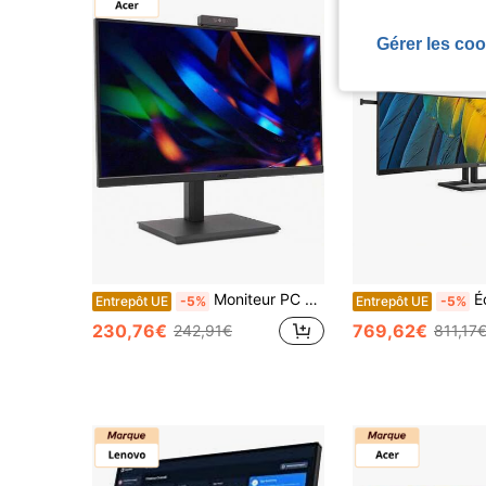
Gérer les coo
Moniteur PC Acer B247Y DE 60,5 cm (23,8") 1920 x 1080 pixels Full HD LED Noir
Écran LED Phi
Entrepôt UE
-5%
Entrepôt UE
-5%
230,76€
769,62€
242,91€
811,17