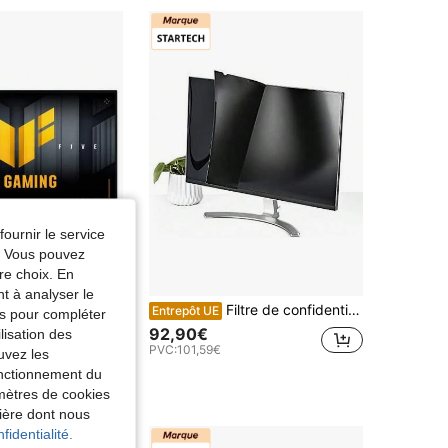
fournir le service
e. Vous pouvez
re choix. En
nt à analyser le
Écran PC ASUS TUF Gaming VG279Q5A 68,6 cm (27") 1920 x 1080 pixels Full HD LED Noir
Filtre de confidentialité StarTech.com pour écran 19 pouces - Écran large 16:10 bloquant la lumière bleue - Mat/Brillant - Angle de +/- 30 degrés (PRIVACY-SCREEN-19M)
3%
Entrepôt UE
tés pour compléter
92,90€
0,34€
lisation des
PVC:
101,59€
uvez les
fonctionnement du
amètres de cookies
nière dont nous
fidentialité.