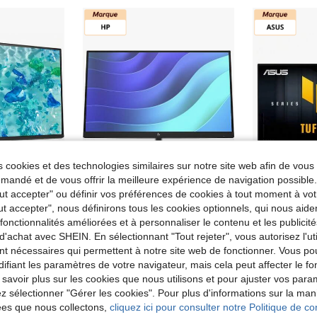
 cookies et des technologies similaires sur notre site web afin de vous 
andé et de vous offrir la meilleure expérience de navigation possibl
Tout accepter" ou définir vos préférences de cookies à tout moment à vot
ut accepter", nous définirons tous les cookies optionnels, qui nous aide
 23,8 pouces (écran 60 cm) Full HD, IPS, HDMI/DP 120 Hz, VGA 75 Hz, 4 ms (gris à gris), DP 1.2, HDMI 1.4, VGA, hauteur réglable, rotatif, AdaptiveSync
Écran HP E22 G5 pour PC, 54,6 cm (21,5"), résolution Full HD 1920 x 1080 pixels, noir
Entrepôt UE
-14%
Entrepôt UE
-
es fonctionnalités améliorées et à personnaliser le contenu et les publici
182,87€
€
19
d'achat avec SHEIN. En sélectionnant "Tout rejeter", vous autorisez l'uti
196,48€
230,52€
PVC:
225,91€
nt nécessaires qui permettent à notre site web de fonctionner. Vous po
ifiant les paramètres de votre navigateur, mais cela peut affecter le 
 savoir plus sur les cookies que nous utilisons et pour ajuster vos par
lez sélectionner "Gérer les cookies". Pour plus d'informations sur la ma
ées que nous collectons,
cliquez ici pour consulter notre Politique de con