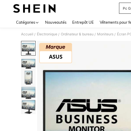
Pc G
Use up 
Catégories
Nouveautés
Entrepôt UE
Vêtements pour 
Accueil
Électronique
Ordinateur & bureau
Moniteurs
Écran P
/
/
/
/