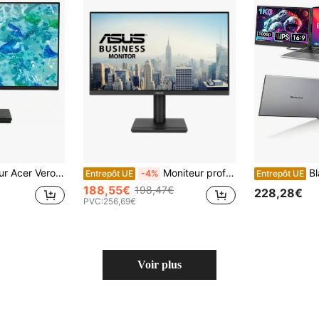
(UM.HV7EE.G01) 69 cm 1 ms 100 Hz 16:9 1 ms 250 nits HDMI
Moniteur professionnel ASUS VA279QGS 27 pouces, IPS, Full HD, sans cadre, 120 Hz, Adaptive-Sync, MPRT 1 ms, HDMI, DisplayPort, VGA, faible lumière bleue, sans scintillement, design ergonomique, montage mural
Blackview DCM6 Extenseur d
Entrepôt UE
-4%
Entrepôt UE
188,55€
198,47€
228,28€
PVC:
256,69€
Voir plus