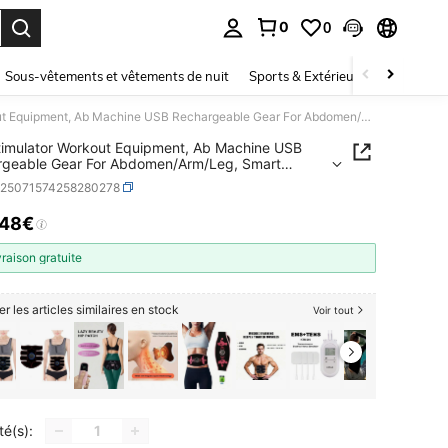
0
0
ouver. Press Enter to select.
Sous-vêtements et vêtements de nuit
Sports & Extérieur
Enfants
ABS Stimulator Workout Equipment, Ab Machine USB Rechargeable Gear For Abdomen/Arm/Leg, Smart Shaping Trainer For V Face, EMS Wireless ABS Muscle Stimulator
imulator Workout Equipment, Ab Machine USB
rgeable Gear For Abdomen/Arm/Leg, Smart
g Trainer For V Face, EMS Wireless ABS Muscle
b25071574258280278
ator
,48€
ICE AND AVAILABILITY
vraison gratuite
er les articles similaires en stock
Voir tout
té(s):