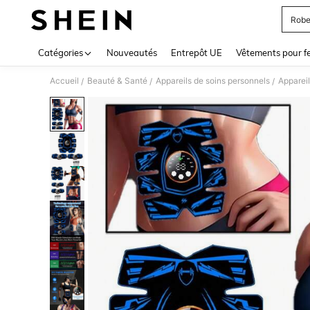
Robe
Use up 
Catégories
Nouveautés
Entrepôt UE
Vêtements pour 
Accueil
Beauté & Santé
Appareils de soins personnels
Appareil
/
/
/