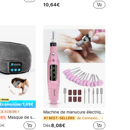
10,64€
Économiser 1,49€
Machine de manucure électrique professionnelle, Ensemble de limes à ongles, Outil de pédicure à faible bruit, Retireur de gel, Polisseuse, Meuleuse électrique polyvalente et embouts de manucure pour des résultats de salon de qualité
CK EUROPE
Masque de sommeil Klack avec écouteurs Bluetooth intégrés, masque de sommeil ajustable avec musique sans fil, microphone intégré et jusqu'à 10 heures d'autonomie
10%
de Connexion USB ou autre alimentation CC Ponceuse
#1 BEST-SELLERS
8,08€
Dès
90€