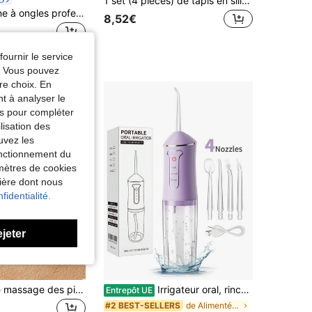
1 set (4 pièces) de tapis en silicone texturés, tapis de jeu en silicone colorés de 18 cm/7,09 po, tapis de marche à texture multi-sensorielle, tapis de sol à texture tactile, légers et portables pour les voyages et l'usage domestique
O
JMMO Machine à ongles professionnelle, lime à ongles électrique rechargeable 20000 tr/min, lime à ongles portable professionnelle, pour ongles acryliques, extension naturelle, ongles en gel, polissage, sans fil haute vitesse, usage en salon et à la maison, cadeau de fête pour femmes
8,52€
fournir le service
e. Vous pouvez
re choix. En
nt à analyser le
tés pour compléter
lisation des
uvez les
fonctionnement du
amètres de cookies
nière dont nous
fidentialité.
ejeter
AXH. Tapis de massage des pieds EMS à impulsions, appareil de massage des pieds automatique
Irrigateur oral, rince-bouche portable rechargeable 3 modes sans fil, jet d'eau dentaire pour le nettoyage des dents, convient pour les voyages et la maison, couleur pourpre
Entrepôt UE
de Alimenté par batterie (batterie rechargeable) F
#2 BEST-SELLERS