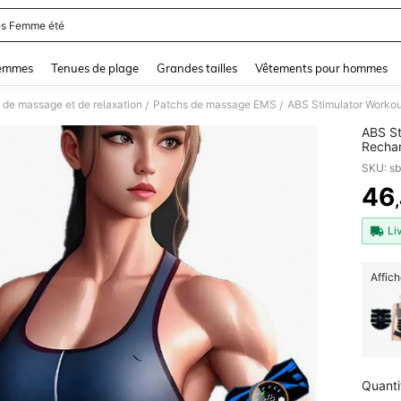
s Femme été
and down arrow keys to navigate search Dernière recherche and Rechercher et Tr
femmes
Tenues de plage
Grandes tailles
Vêtements pour hommes
 de massage et de relaxation
Patchs de massage EMS
/
/
ABS St
Recha
Shapin
SKU: s
Stimul
46
PR
Li
Affich
Quanti