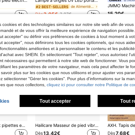
FollowBreak Lime à pied électrique sans fil, râpe à callosités rechargeable avec 10 papiers de ponçage, broyeur de pied multifonctionnel, outil de pédicure portable pour la maison et le salon de beauté, outil de soins des pieds unisexe
Lampe à ongles UV LED portable avec col de cygne flexible et support de bureau, sèche-ongles 2-en-1 portable et fixe pour vernis gel, séchage rapide en 30 s, conception sans fil rechargeable USB avec capteur automatique intelligent, cadeau idéal pour la manucure à domicile, le salon, les voyages et les débutants en DIY, convient aux dames, aux techniciens des ongles, aux étudiants en beauté et aux passionnés de DIY, également un excellent choix pour la Saint-Valentin et la Fête des mères
JMM
de Multicolore Râpes électriques pour les pieds
de Multicolore Râpes électriques pour les pieds
de Alimenté par batterie (batterie rechargeable) P
#2 BEST-SELLERS
15,20€
3,05€
Dès
3,07€
de Multicolore Râpes électriques pour les pieds
 cookies et des technologies similaires sur notre site web afin de vous 
andé et de vous offrir la meilleure expérience de navigation possibl
Tout accepter" ou définir vos préférences de cookies à tout moment à vot
ut accepter", nous définirons tous les cookies optionnels, qui nous aide
es fonctionnalités améliorées et à personnaliser le contenu et les publici
d'achat avec SHEIN. En sélectionnant "Tout rejeter", vous autorisez l'uti
nt nécessaires qui permettent à notre site web de fonctionner. Vous po
ifiant les paramètres de votre navigateur, mais cela peut affecter le 
 savoir plus sur les cookies que nous utilisons et pour ajuster vos par
lez sélectionner "Gérer les cookies". Pour plus d'informations sur la ma
ées que nous collectons,
cliquez ici pour consulter notre Politique de con
kies
Tout accepter
Tout r
Compte-gouttes et pipettes en plastique, pipette anti-étouffement pour médicaments pour bébés avec échelle, convient pour la peinture, les huiles, la cuisine et la production de fondants pour enfants
Hailicare Masseur de pied vibrant et chauffant portable avec protection de la cheville, masseur de cheville sans fil rechargeable par USB avec fonction de chauffage, support chauffant pour la cheville
13,42€
7,68€
Dès
Dès