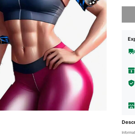
Désolés,
Exp
Descr
Informat