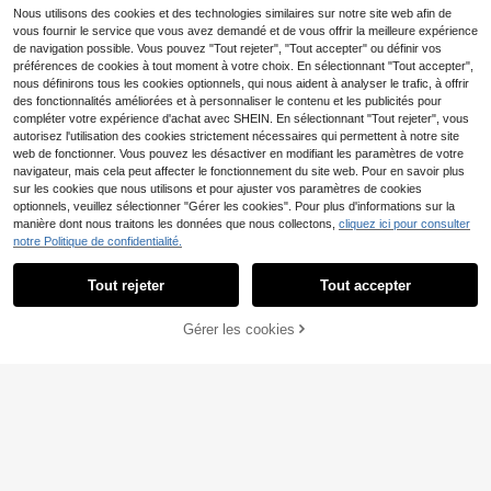
our lui, sans ternissure, imperméabl
ur femmes, cadeau de Noël pour gr
Nous utilisons des cookies et des technologies similaires sur notre site web afin de
e, cadeau d'anniversaire
and-mère
vous fournir le service que vous avez demandé et de vous offrir la meilleure expérience
de navigation possible. Vous pouvez "Tout rejeter", "Tout accepter" ou définir vos
préférences de cookies à tout moment à votre choix. En sélectionnant "Tout accepter",
nous définirons tous les cookies optionnels, qui nous aident à analyser le trafic, à offrir
des fonctionnalités améliorées et à personnaliser le contenu et les publicités pour
compléter votre expérience d'achat avec SHEIN. En sélectionnant "Tout rejeter", vous
autorisez l'utilisation des cookies strictement nécessaires qui permettent à notre site
web de fonctionner. Vous pouvez les désactiver en modifiant les paramètres de votre
navigateur, mais cela peut affecter le fonctionnement du site web. Pour en savoir plus
sur les cookies que nous utilisons et pour ajuster vos paramètres de cookies
optionnels, veuillez sélectionner "Gérer les cookies". Pour plus d'informations sur la
manière dont nous traitons les données que nous collectons,
cliquez ici pour consulter
notre Politique de confidentialité.
5
Tout rejeter
Tout accepter
En cliquant sur "Personnaliser", vous acceptez les conditions générales.
1 pièce Collier personnalisé en acie
7
r inoxydable avec lettre en zircone,
Dès
,62€
Collier personnalisé en acier inoxyd
collier court personnalisé en or ave
Gérer les cookies
7
Personnalisez maintenant
able avec lettre, collier pendentif en
Dès
,45€
c surnom, cadeau idéal pour la petit
forme de Y, cadeau de bijoux perso
e amie, la mère, la famille, l'amie, la
nnalisé, cadeau de vacances, cade
fille, anniversaire, port quotidien, ba
au d'anniversaire, bijoux en acier in
l de promo, fête des mères, Saint-V
oxydable, collier pendentif en forme
alentin, remise des diplômes, maria
de Y personnalisé pour femmes, bijo
ge, Thanksgiving, boîte cadeau, bij
ux pour femmes, cadeau de la fête
oux
des mères, cadeau pour la mère, ca
deau pour la petite amie