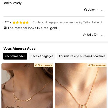
looks
lovely
Utile
(1)
t***e
Couleur: Nuage porte-bonheur doré / Taille: Taille Unique / Type de style: collier
The
material
looks
like
real
gold
.
Utile
(0)
Vous Aimerez Aussi
recommander
Sacs et bagages
Fournitures de bureau & scolaires