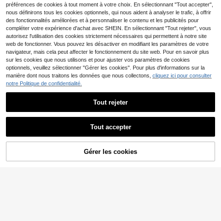
préférences de cookies à tout moment à votre choix. En sélectionnant "Tout accepter",
nous définirons tous les cookies optionnels, qui nous aident à analyser le trafic, à offrir
des fonctionnalités améliorées et à personnaliser le contenu et les publicités pour
34
compléter votre expérience d'achat avec SHEIN. En sélectionnant "Tout rejeter", vous
autorisez l'utilisation des cookies strictement nécessaires qui permettent à notre site
#Élégance estivale
web de fonctionner. Vous pouvez les désactiver en modifiant les paramètres de votre
Aloruh Robe mini élégan
navigateur, mais cela peut affecter le fonctionnement du site web. Pour en savoir plus
Entrepôt UE
te en mousseline jaune pâle avec li
#1 BEST-SELLERS
de Embrasse Robes pour femmes
sur les cookies que nous utilisons et pour ajuster vos paramètres de cookies
en autour du cou pour femmes, robe
20
optionnels, veuillez sélectionner "Gérer les cookies". Pour plus d'informations sur la
8
,29€
d'été pour vacances, sorties noctur
manière dont nous traitons les données que nous collectons,
cliquez ici pour consulter
nes, mariage, fête, anniversaire, lun
Short bermuda en jean c
Entrepôt UE
notre Politique de confidentialité.
e de miel
ouleur unie décontracté pour femm
#2 BEST-SELLERS
de Lâche Short en jean pour femme
es, été, streetwear
17
Dès
,99€
Tout rejeter
Tout accepter
Gérer les cookies
Acheter
Catégorie
Tendances
Panier
Moi
20