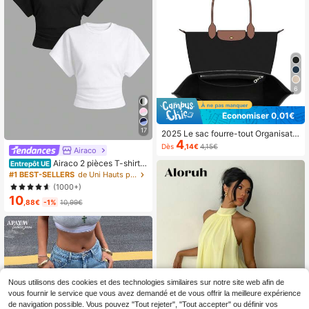
6
Économiser 0,01€
17
2025 Le sac fourre-tout Organisate
4
ur, Organisateur de sac à main en fe
Dès
,14€
4,15€
Airaco
utre multi-poches avec fermeture é
clair, porte-gobelet, accessoire de v
Airaco 2 pièces T-shirts
Entrepôt UE
oyage essentiel
à col rond noir et blanc, décontract
#1 BEST-SELLERS
de Uni Hauts pour femmes
és et polyvalents, à manches court
(1000+)
es, pour l'été
10
,88€
-1%
10,99€
Nous utilisons des cookies et des technologies similaires sur notre site web afin de
vous fournir le service que vous avez demandé et de vous offrir la meilleure expérience
de navigation possible. Vous pouvez "Tout rejeter", "Tout accepter" ou définir vos