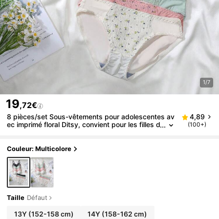
1/7
19
,72€
8 pièces/set Sous-vêtements pour adolescentes av
4,89
ec imprimé floral Ditsy, convient pour les filles d
(100+)
e 13 à 15 ans
Couleur: Multicolore
Taille
Défaut
13Y
(152-158 cm)
14Y
(158-162 cm)