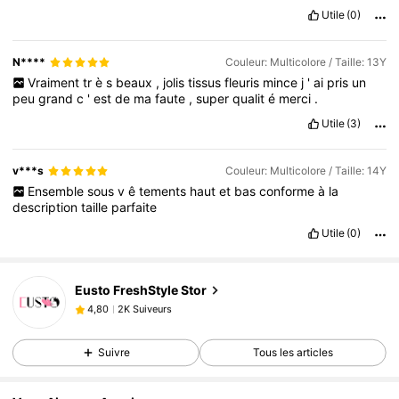
Utile
(0)
N****
Couleur: Multicolore / Taille: 13Y
Vraiment
tr
è
s
beaux
,
jolis
tissus
fleuris
mince
j
'
ai
pris
un
peu
grand
c
'
est
de
ma
faute
,
super
qualit
é
merci
.
Utile
(3)
v***s
Couleur: Multicolore / Taille: 14Y
Ensemble
sous
v
ê
tements
haut
et
bas
conforme
à
la
description
taille
parfaite
Utile
(0)
2K Suiveurs
4,80
Eusto FreshStyle Stor
2K Suiveurs
4,80
b***i
est en train de naviguer
2K Suiveurs
4,80
Suivre
Tous les articles
2K Suiveurs
4,80
2K Suiveurs
4,80