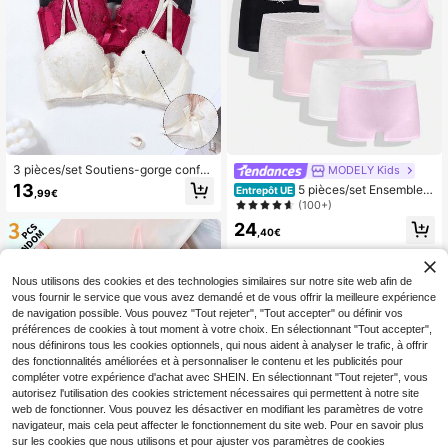
3 pièces/set Soutiens-gorge confor
MODELY Kids
tables et sans fil en dentelle avec n
13
5 pièces/set Ensemble d
Entrepôt UE
,99€
œud pour filles, galbant la poitrine
e sous-vêtements sans couture pou
(100+)
r adolescentes, débardeur et culott
24
e avec bordure en dentelle de coule
,40€
ur unie
Nous utilisons des cookies et des technologies similaires sur notre site web afin de
vous fournir le service que vous avez demandé et de vous offrir la meilleure expérience
de navigation possible. Vous pouvez "Tout rejeter", "Tout accepter" ou définir vos
préférences de cookies à tout moment à votre choix. En sélectionnant "Tout accepter",
nous définirons tous les cookies optionnels, qui nous aident à analyser le trafic, à offrir
des fonctionnalités améliorées et à personnaliser le contenu et les publicités pour
compléter votre expérience d'achat avec SHEIN. En sélectionnant "Tout rejeter", vous
autorisez l'utilisation des cookies strictement nécessaires qui permettent à notre site
web de fonctionner. Vous pouvez les désactiver en modifiant les paramètres de votre
navigateur, mais cela peut affecter le fonctionnement du site web. Pour en savoir plus
sur les cookies que nous utilisons et pour ajuster vos paramètres de cookies