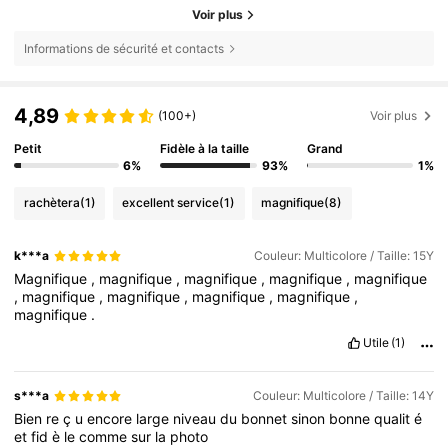
Voir plus
Informations de sécurité et contacts
4,89
(100+)
Voir plus
Petit
Fidèle à la taille
Grand
6%
93%
1%
rachètera
(1)
excellent service
(1)
magnifique
(8)
k***a
Couleur: Multicolore / Taille: 15Y
Magnifique
,
magnifique
,
magnifique
,
magnifique
,
magnifique
,
magnifique
,
magnifique
,
magnifique
,
magnifique
,
magnifique
.
Utile
(1)
s***a
Couleur: Multicolore / Taille: 14Y
Bien
re
ç
u
encore
large
niveau
du
bonnet
sinon
bonne
qualit
é
et
fid
è
le
comme
sur
la
photo