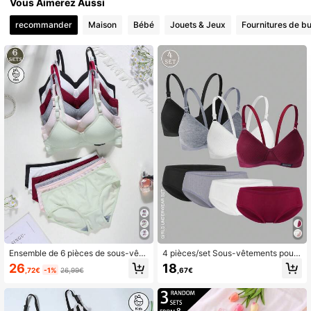
Vous Aimerez Aussi
recommander
Maison
Bébé
Jouets & Jeux
Fournitures de bu
Ensemble de 6 pièces de sous-vête
4 pièces/set Sous-vêtements pour
ments pour filles, soutien-gorge tria
adolescentes en couleur unie côtel
26
18
,72€
-1%
26,99€
,67€
ngle confortable et culottes de coul
és, comprenant un soutien-gorge tri
eur unie à taille mi-haute
angle et des culottes côtelées