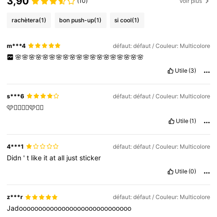
3,90
(10)
Voir plus
rachètera
(1)
bon push-up
(1)
si cool
(1)
m***4
défaut: défaut / Couleur: Multicolore
🌸🌸🌸🌸🌸🌸🌸🌸🌸🌸🌸🌸🌸🌸🌸🌸🌸🌸🌸
Utile
(3)
s***6
défaut: défaut / Couleur: Multicolore
🩷❤️‍🔥❤️‍🔥🩷❤️‍🔥
Utile
(1)
4***1
défaut: défaut / Couleur: Multicolore
Didn
'
t
like
it
at
all
just
sticker
Utile
(0)
z***r
défaut: défaut / Couleur: Multicolore
Jadooooooooooooooooooooooooooooo