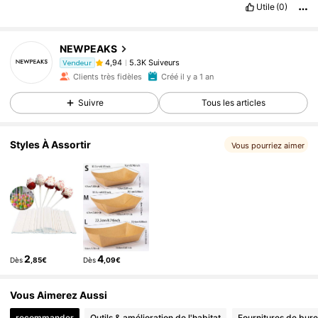
Utile
(0)
NEWPEAKS
5.3K Suiveurs
4,94
Vendeur
Clients très fidèles
Créé il y a 1 an
Suivre
Tous les articles
Styles À Assortir
Vous pourriez aimer
2
4
Dès
,85€
Dès
,09€
Vous Aimerez Aussi
recommander
Outils & amélioration de l'habitat
Fournitures de bure