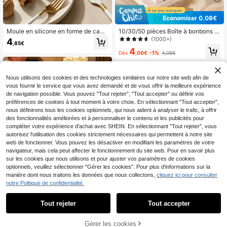
Économiser 0,08€
Moule en silicone en forme de caca
10/30/50 pièces Boîte à bonbons d
huète à 3 cavités, moule de cuisson
e mariage européenne créative, boî
(1000+)
4
,85€
en silicone platine, convient pour le
te à bonbons avec ruban et perles,
4
s gâteaux mousse, les chocolats fo
boîte cadeau de faveur pour fête
Dès
,00€
-1%
4,08€
urrés et la gelée de pudding, idéal p
d'anniversaire, fournitures de maria
our la décoration de fête d'Hallowe
ge et d'anniversaire, décorations po
en, de Noël et des vacances, four et
ur la maison et la fête
Nous utilisons des cookies et des technologies similaires sur notre site web afin de
congélateur -40℃ à 230℃, outil d
vous fournir le service que vous avez demandé et de vous offrir la meilleure expérience
e cuisson de dessert DIY
de navigation possible. Vous pouvez "Tout rejeter", "Tout accepter" ou définir vos
préférences de cookies à tout moment à votre choix. En sélectionnant "Tout accepter",
nous définirons tous les cookies optionnels, qui nous aident à analyser le trafic, à offrir
des fonctionnalités améliorées et à personnaliser le contenu et les publicités pour
compléter votre expérience d'achat avec SHEIN. En sélectionnant "Tout rejeter", vous
autorisez l'utilisation des cookies strictement nécessaires qui permettent à notre site
web de fonctionner. Vous pouvez les désactiver en modifiant les paramètres de votre
navigateur, mais cela peut affecter le fonctionnement du site web. Pour en savoir plus
sur les cookies que nous utilisons et pour ajuster vos paramètres de cookies
optionnels, veuillez sélectionner "Gérer les cookies". Pour plus d'informations sur la
manière dont nous traitons les données que nous collectons,
cliquez ici pour consulter
notre Politique de confidentialité.
Tout rejeter
Tout accepter
10pcs/Pack Boîtes en papier à main
pour décoration de cadeaux de fêt
4
500 pièces/Rouleau Autocollants d
,14€
-13%
4,81€
e, boîtes de cuisson pour bonbons e
Gérer les cookies
AJOUTER AU PANIER
e Scellement Merci Or Rose Rond, É