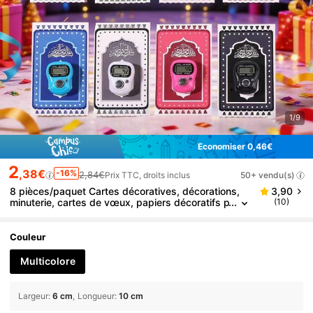
1/9
Économiser 0,46€
2
,38€
-16%
2,84€
Prix TTC, droits inclus
50+ vendu(s)
8 pièces/paquet Cartes décoratives, décorations,
3,90
minuterie, cartes de vœux, papiers décoratifs p
(10)
our bonbons pour la fête d'Aïd al-Adha, Aïd Mo
ubarak
Couleur
Multicolore
Largeur
:
6 cm
Longueur
:
10 cm