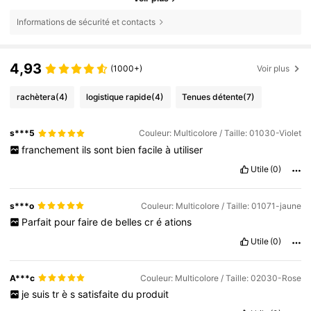
Informations de sécurité et contacts
4,93
(1000+)
Voir plus
rachètera
(4)
logistique rapide
(4)
Tenues détente
(7)
s***5
Couleur: Multicolore / Taille: 01030-Violet
franchement
ils
sont
bien
facile
à
utiliser
Utile
(0)
s***o
Couleur: Multicolore / Taille: 01071-jaune
Parfait
pour
faire
de
belles
cr
é
ations
Utile
(0)
A***c
Couleur: Multicolore / Taille: 02030-Rose
je
suis
tr
è
s
satisfaite
du
produit