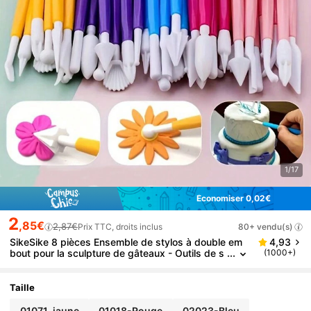
1/17
Économiser 0,02€
2
,85€
2,87€
Prix TTC, droits inclus
80+ vendu(s)
SikeSike 8 pièces Ensemble de stylos à double em
4,93
bout pour la sculpture de gâteaux - Outils de s
(1000+)
culpture d'argile pour la mise en forme et la déc
oration de gâteaux, également adaptés pour la gom
me, la poterie et la création d'argile - Idéal pour la c
Taille
uisson et la décoration
01071-jaune
01018-Rouge
02023-Bleu