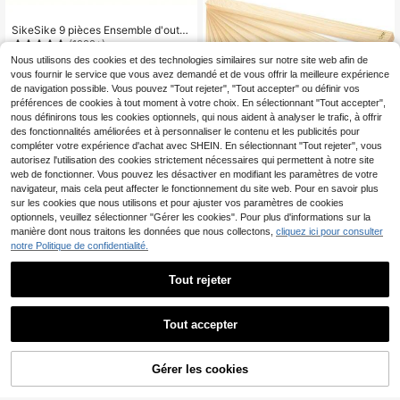
poterie, emporte-pièce pour argile,
outils de sculpture en céramique
SikeSike 9 pièces Ensemble d'outils
de sculpture, comprenant 5 pièces
(1000+)
d'outils à double face avec 10 outils
Nous utilisons des cookies et des technologies similaires sur notre site web afin de
4
d'embossage en silicone et argile c
,35€
-2%
4,48€
vous fournir le service que vous avez demandé et de vous offrir la meilleure expérience
éramique DIY différents, et 4 pièces
de navigation possible. Vous pouvez "Tout rejeter", "Tout accepter" ou définir vos
d'outils à double tête en métal et st
préférences de cookies à tout moment à votre choix. En sélectionnant "Tout accepter",
ylos à boule en argile céramique, co
nvenant pour la roche, les ongles, le
nous définirons tous les cookies optionnels, qui nous aident à analyser le trafic, à offrir
s médias mixtes, la peinture, la scul
des fonctionnalités améliorées et à personnaliser le contenu et les publicités pour
pture et le tamponnage de poterie
compléter votre expérience d'achat avec SHEIN. En sélectionnant "Tout rejeter", vous
autorisez l'utilisation des cookies strictement nécessaires qui permettent à notre site
web de fonctionner. Vous pouvez les désactiver en modifiant les paramètres de votre
navigateur, mais cela peut affecter le fonctionnement du site web. Pour en savoir plus
sur les cookies que nous utilisons et pour ajuster vos paramètres de cookies
optionnels, veuillez sélectionner "Gérer les cookies". Pour plus d'informations sur la
manière dont nous traitons les données que nous collectons,
cliquez ici pour consulter
10
notre Politique de confidentialité.
2/4/6/8/10 pièces Outils et fournitur
es d'art céramique - Ensemble de ro
3
Tout rejeter
Dès
,78€
uleaux à pâtisserie en céramique (à
l'exclusion de l'électrique), règle d'é
paisseur pour argile polymère, roule
Tout accepter
au à pâtisserie et outils de façonna
ge artisanaux, kit d'outils de sculptu
re sur poterie - Rouleau à pâtisseri
4 pièces Ensemble d'outils de sculp
e, tiges de guidage et chevilles pour
Gérer les cookies
AJOUTER AU PANIER
ture et de modelage, stylo à double
un contrôle précis de l'épaisseur
3
,98€
extrémité, outils de sculpture d'argil
e, outils de gravure et de modelage