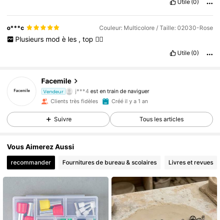
Utile
(0)
o***c
Couleur: Multicolore / Taille: 02030-Rose
Plusieurs
mod
è
les
,
top
👍🏼
Utile
(0)
19K Suiveurs
4,89
Facemile
j***4
est en train de naviguer
Vendeur
19K Suiveurs
4,89
Clients très fidèles
Créé il y a 1 an
19K Suiveurs
4,89
Suivre
Tous les articles
19K Suiveurs
4,89
19K Suiveurs
4,89
Vous Aimerez Aussi
19K Suiveurs
4,89
recommander
Fournitures de bureau & scolaires
Livres et revues
19K Suiveurs
4,89
19K Suiveurs
4,89