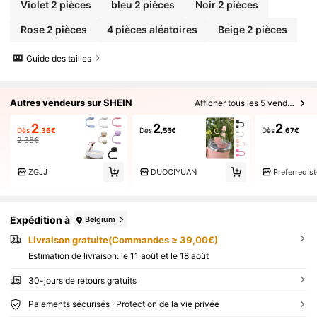
Violet 2 pièces
bleu 2 pièces
Noir 2 pièces
Rose 2 pièces
4 pièces aléatoires
Beige 2 pièces
Guide des tailles
Autres vendeurs sur SHEIN
Afficher tous les 5 vendeurs
2
2
2
Dès
,36€
Dès
,55€
Dès
,67€
2,38€
ZGJJ
DUOCIYUAN
Preferred s
Expédition à
Belgium
Livraison gratuite(Commandes ≥ 39,00€)
Estimation de livraison:
le 11 août et le 18 août
30-jours de retours gratuits
Paiements sécurisés · Protection de la vie privée