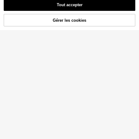
Tout accepter
Gérer les cookies
AJOUTER AU PANIER