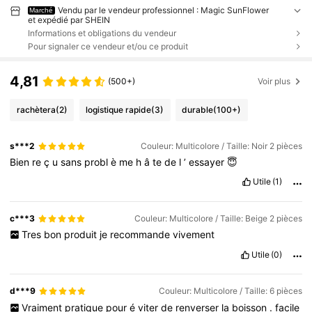
Vendu par le vendeur professionnel : Magic SunFlower
Marché
et expédié par SHEIN
Informations et obligations du vendeur
Pour signaler ce vendeur et/ou ce produit
4,81
(500+)
Voir plus
rachètera
(2)
logistique rapide
(3)
durable
(100+)
s***2
Couleur: Multicolore / Taille: Noir 2 pièces
Bien
re
ç
u
sans
probl
è
me
h
â
te
de
l
’
essayer
😇
Utile
(1)
c***3
Couleur: Multicolore / Taille: Beige 2 pièces
Tres
bon
produit
je
recommande
vivement
Utile
(0)
d***9
Couleur: Multicolore / Taille: 6 pièces
Vraiment
pratique
pour
é
viter
de
renverser
la
boisson
.
facile