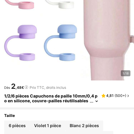
1/18
2
,48€
Prix TTC, droits inclus
Dès
1/2/6 pièces Capuchons de paille 10mm/0,4 p
4,81
(
500+
)
o en silicone, couvre-pailles réutilisables
étanches anti-fuites anti-éclaboussures a
nti-poussière, compatibles avec les gobelets
30oz & 40oz, accessoires de tasse, cadeaux d
Taille
e fête, anniversaires, rentrée scolaire
6 pièces
Violet 1 pièce
Blanc 2 pièces