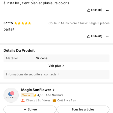
à
installer
,
tient
bien
et
plusieurs
coloris
Utile
(0)
3***5
Couleur: Multicolore / Taille: Beige 3 pièces
parfait
Utile
(0)
Détails Du Produit
Matériel:
Silicone
Voir plus
Informations de sécurité et contacts
1.5K Suiveurs
4,86
Magic SunFlower
1.5K Suiveurs
4,86
m***6
est en train de naviguer
Vendeur
1.5K Suiveurs
4,86
Clients très fidèles
Créé il y a 1 an
Suivre
Tous les articles