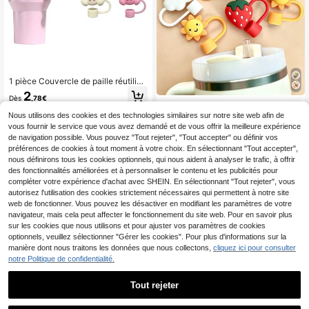
1 pièce Couvercle de paille réutilisa
ble avec un design mignon d'ours, c
2
Dès
,78€
onvient aux tasses en verre de 30/
1/2/3/6/12 pièces Charmes de déco
40 oz avec anse, cadeau idéal pour
ration de paille rose & blanc, canar
Nous utilisons des cookies et des technologies similaires sur notre site web afin de
2
les amateurs de café/thé, convient
Dès
,55€
d, arc-en-ciel, nuage, fraise, soleil,
vous fournir le service que vous avez demandé et de vous offrir la meilleure expérience
pour les vacances et les fêtes
capuchons de paille 8mm 0,31in, ho
de navigation possible. Vous pouvez "Tout rejeter", "Tout accepter" ou définir vos
usses de protection de paille réutilis
préférences de cookies à tout moment à votre choix. En sélectionnant "Tout accepter",
ables, accessoires de capuchon de
nous définirons tous les cookies optionnels, qui nous aident à analyser le trafic, à offrir
paille, décoration de la Saint-Valent
des fonctionnalités améliorées et à personnaliser le contenu et les publicités pour
in, cadeaux de fête pour enfants
compléter votre expérience d'achat avec SHEIN. En sélectionnant "Tout rejeter", vous
autorisez l'utilisation des cookies strictement nécessaires qui permettent à notre site
web de fonctionner. Vous pouvez les désactiver en modifiant les paramètres de votre
navigateur, mais cela peut affecter le fonctionnement du site web. Pour en savoir plus
sur les cookies que nous utilisons et pour ajuster vos paramètres de cookies
optionnels, veuillez sélectionner "Gérer les cookies". Pour plus d'informations sur la
manière dont nous traitons les données que nous collectons,
cliquez ici pour consulter
notre Politique de confidentialité.
Tout rejeter