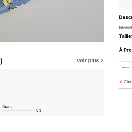
Descr
Informat
Taill
À Pr
)
Voir plus
Clien
Grand
0%