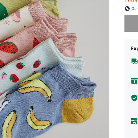
99%
Gui
Désolés,
Exp