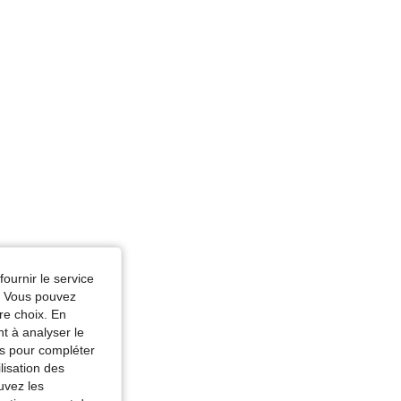
fournir le service
e. Vous pouvez
re choix. En
nt à analyser le
tés pour compléter
lisation des
uvez les