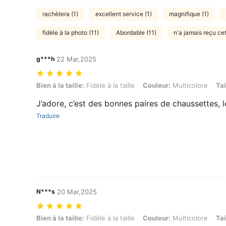
rachètera (1)
excellent service (1)
magnifique (1)
fidèle à la photo (11)
Abordable (11)
n'a jamais reçu cet 
g***h
22 Mar,2025
Bien à la taille: Fidèle à la taille, Couleur: Multicolore, Taille: 36-39
Bien à la taille:
Fidèle à la taille
Couleur:
Multicolore
Tai
J’adore, c’est des bonnes paires de chaussettes, l
Traduire
N***s
20 Mar,2025
Bien à la taille: Fidèle à la taille, Couleur: Multicolore, Taille: 36-39
Bien à la taille:
Fidèle à la taille
Couleur:
Multicolore
Tai