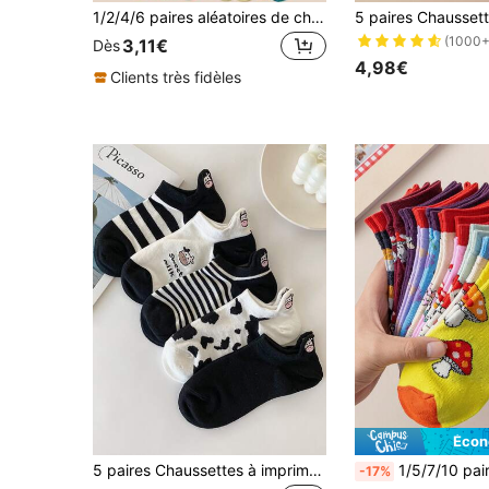
1/2/4/6 paires aléatoires de chaussettes de cheville confortables et respirantes pour femmes avec motif de fruits doux, fraise et banane
(1000+
3,11€
Dès
4,98€
Clients très fidèles
Écon
5 paires Chaussettes à imprimé vache
1/5/7/10 paires de chaussettes basses pour femmes, chaussettes courtes mignonnes style japonai
-17%