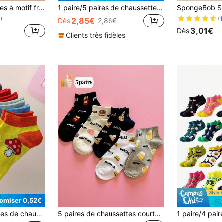
5 paires Chaussettes à motif fruit
1 paire/5 paires de chaussettes basses mignonnes et sucrées à motif hamburger, frites et fraise pour femmes, antidérapantes, évacuant l'humidité, respirantes
)
(
2,85€
Dès
2,86€
3,01€
Dès
Clients très fidèles
omiser 0,52€
s avec motif champignon, légères et respirantes, chaussettes cadeaux pour étudiantes
5 paires de chaussettes courtes pour femmes, chaussettes bateau à cheville basse fines et respirantes pour le printemps et l'été, chaussettes mignonnes kawaii avec motifs de dessins animés pour étudiantes, style streetwear coréen et japonais