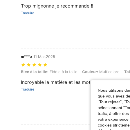
Trop mignonne je recommande !!
Traduire
m***x
11 Mar,2025
Bien à la taille: Fidèle à la taille, Couleur: Multicolore, Taille: 36-39
Bien à la taille:
Fidèle à la taille
Couleur:
Multicolore
Tai
Incroyable la matière et les motifs sont top😍😍
Traduire
Nous utilisons des
que vous avez dem
"Tout rejeter", "
sélectionnant "To
trafic, à offrir d
votre expérience 
cookies stricteme