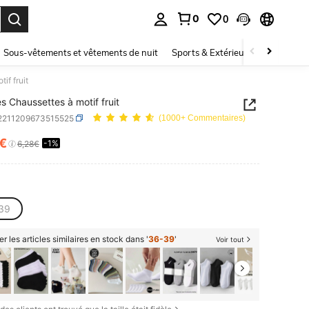
0
0
ouver. Press Enter to select.
Sous-vêtements et vêtements de nuit
Sports & Extérieur
Enfants
if fruit
es Chaussettes à motif fruit
i2211209673515525
(1000+ Commentaires)
6€
-1%
ICE AND AVAILABILITY
6,28€
39
er les articles similaires en stock dans '
36-39
'
Voir tout