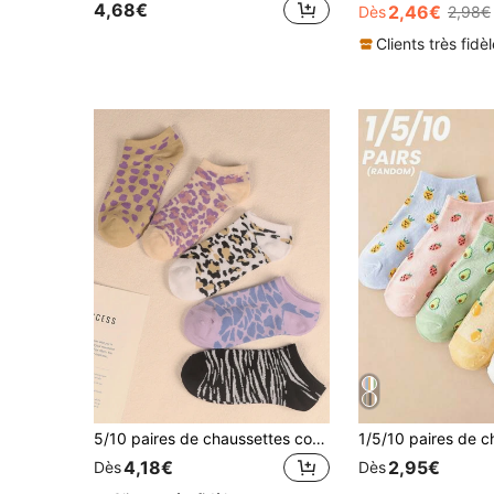
4,68€
2,46€
Dès
2,98€
Clients très fidè
5/10 paires de chaussettes courtes décontractées multicolores pour femmes
4,18€
2,95€
Dès
Dès