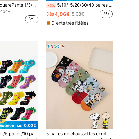
SpongeBob SquarePants 1/3/5/10 paires de chaussettes pour femmes, chaussettes courtes imprimées de dessins animés amusants, chaussettes respirantes et absorbantes à coupe basse pour le port quotidien en été
5/10/15/20/30/40 paires aléatoires de chaussettes courtes pour femmes, nouvelles chaussettes bateau à motif de fruits, sushi et nourriture, printemps/été
-2%
1000+)
4,96€
Dès
5,08€
Clients très fidèles
Économiser 0,02€
1 paire/4 paires/5 paires/10 paires/20 paires Chaussettes de cheville aléatoires pour femmes, chaussettes souples et respirantes avec motifs mignons de plantes, fruits, pastèque, avocat. Style décontracté et quotidien pour filles. Motifs de fruits, mode streetwear hip-hop. Chaussettes côtelées pour le sport, le yoga, le basket-ball. Chaussettes d'Halloween assorties aux leggings noirs, aux pantalons de requin, chaussettes de compression. Chaussettes de la Saint-Valentin, chaussettes de cheville amusantes, chaussettes de maternité moelleuses, chaussettes personnalisées pour dames à 1$, confortables
5 paires de chaussettes courtes pour femmes de la série SNOOPY avec motif de lettres rayées et expression de chiot de dessin animé