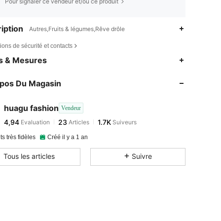
Pour signaler ce vendeur et/ou ce produit
iption
Autres,Fruits & légumes,Rêve drôle
ions de sécurité et contacts
es & Mesures
opos Du Magasin
huagu fashion
Vendeur
4,94
23
1.7K
Evaluation
Articles
Suiveurs
ts très fidèles
Créé il y a 1 an
Tous les articles
Suivre