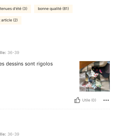
tenues d'été (3)
bonne qualité (81)
article (2)
lle:
36-39
es dessins sont rigolos
Utile (0)
lle:
36-39