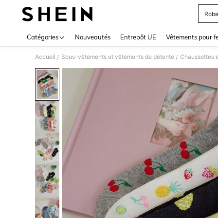
Robe
Use up 
Catégories
Nouveautés
Entrepôt UE
Vêtements pour 
Accueil
Sous-vêtements et vêtements de détente
Chaussettes 
/
/