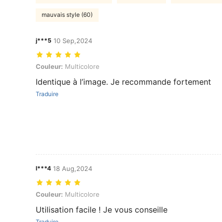
mauvais style (60)
j***5
10 Sep,2024
Couleur: Multicolore
Couleur:
Multicolore
Identique à l’image. Je recommande fortement
Traduire
l***4
18 Aug,2024
Couleur: Multicolore
Couleur:
Multicolore
Utilisation facile ! Je vous conseille
Traduire