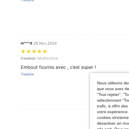
m***d
26 Nov,2024
Couleur: Multicolore
Couleur:
Multicolore
Embout fournis avec , c’est super !
Traduire
Nous utilisons des
que vous avez dem
"Tout rejeter", "
sélectionnant "To
trafic, à offrir d
votre expérience 
Voir Plus D
cookies stricteme
désactiver en mod