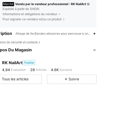
Vendu par le vendeur professionnel : RK NailArt
Marché
Expédié à partir de SHEIN
Informations et obligations du vendeur
Pour signaler ce vendeur et/ou ce produit
iption
Alliage de fer,Bandes abrasives pour perceuse à ongles,Aucune
ions de sécurité et contacts
opos Du Magasin
4,94
28
4.6K
4,94
28
4.6K
RK NailArt
Vendeur
4,94
28
4.6K
Evaluation
Articles
Suiveurs
j***l
est en train de naviguer
Tous les articles
Suivre