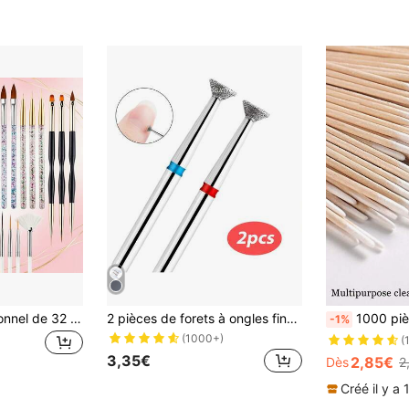
Ensemble professionnel de 32 pinceaux pour la décoration des ongles avec 500 faux ongles en forme d'amande transparents de taille complète, ensemble d'outils de décoration des ongles rose, pinceaux pour la décoration des ongles, pinceaux à double extrémité en acrylique/silicone pour la sculpture/le pointillisme, pinceaux pour strass, pinceaux de traçage pour la décoration des ongles, pinceaux pour gel 3D, pinceaux acryliques, outils de décoration des ongles de qualité salon, convient pour la peinture de gel UV et la coiffure des ongles, salon de manucure à domicile, débutants en décoration des ongles, conçu pour les femmes
2 pièces de forets à ongles fins en diamant, forme de flamme, fraises russes pour nettoyer les cuticules, accessoires de manucure électriques pour les ongles
1000 pièces/500 pièces/100 pièces/300 pièces Bâtons de nettoyage des ongles, pointes d'art des ongles, outil
-1%
(1000+)
(
3,35€
2,85€
Dès
2
Créé il y a 