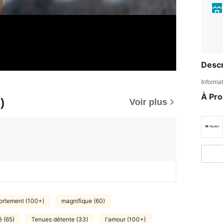
Descr
Informat
À Pr
)
Voir plus
ortement (100+)
magnifique (60)
é (65)
Tenues détente (33)
l'amour (100+)