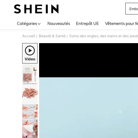
Embo
Use up 
Catégories
Nouveautés
Entrepôt UE
Vêtements pour 
Accueil
Beauté & Santé
Soins des ongles, des mains et des pied
/
/
Video