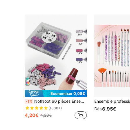
(1000+)
Économiser 0,08€
NotNoot 60 pièces Ensemble de mini-forets à ongles de 4 grains, bandes de ponçage mini 3 mm, forets de lime à ongles électrique, outils de manucure
-1%
6,95€
(1000+)
Dès
4,20€
4,28€