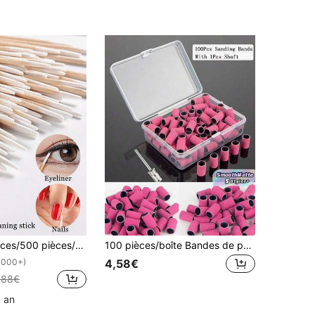
s de correction de vernis à ongles, fournitures et outils d'art des ongles, outils de retrait de colle pour extension de cils, consommables d'art des ongles, outils d'art des ongles (pour faux ongles)
100 pièces/boîte Bandes de ponçage avec jeu de mandrins métalliques Forets pour perceuse à ongles Gel Peau morte Callosités Retirer Bandes abrasives Coupe-ongles, Fournitures pour ongles, Outils pour ongles, Accessoires de manucure, Rentrée scolaire, Ongles, Outils pour ongles pour faux ongles
4,58€
1000+)
,88€
1 an