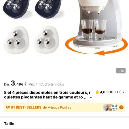
1/18
3
,48€
Prix TTC, droits inclus
Dès
8 et 4 pièces disponibles en trois couleurs, r
4,85
(
1000+
)
oulettes pivotantes haut de gamme et ro
bustes - rotation fluide à 360°, set de rou
lettes ultra-adhésif pour un déplacement sa
#
1
BEST-SELLERS
de Ménage Poulies
ns effort sur les boîtes de rangement, les me
ubles, les poubelles et les tables basses
Taille