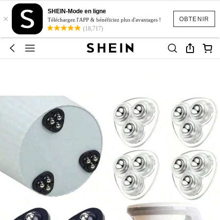
SHEIN-Mode en ligne
×
OBTENIR
Téléchargez l'APP & bénéficiez plus d'avantages !
(18,717)