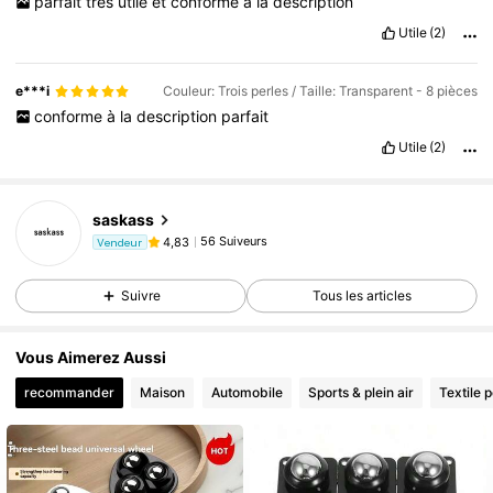
parfait
tres
utile
et
conforme
a
la
description
Utile
(2)
e***i
Couleur: Trois perles / Taille: Transparent - 8 pièces
conforme
à
la
description
parfait
Utile
(2)
saskass
56 Suiveurs
4,83
Vendeur
Suivre
Tous les articles
Vous Aimerez Aussi
recommander
Maison
Automobile
Sports & plein air
Textile 