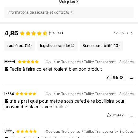
Voir plus
Informations de sécurité et contacts
4,85
(1000+)
Voir plus
rachètera
(14)
logistique rapide
(4)
Bonne portabilité
(13)
M***L
Couleur: Trois perles / Taille: Transparent - 8 pièces
Facile
à
faire
coller
et
roulent
bien
bon
produit
Utile
(3)
i***4
Couleur: Trois perles / Taille: Transparent - 8 pièces
tr
è
s
pratique
pour
mettre
sous
cafeti
è
re
bouilloire
pour
pouvoir
d
é
placer
avec
facilit
é
Utile
(2)
t***y
Couleur: Trois perles / Taille: Transparent - 8 pièces