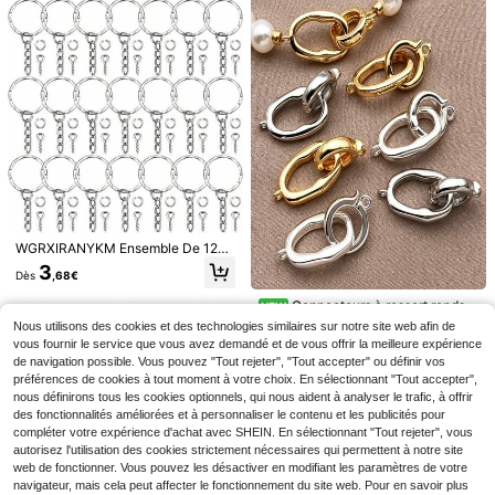
10 pièces Mousquetons à ressort d
e printemps - Clips métalliques rond
#3 BEST-SELLERS
de Multicolore Accessoires porte-clés
s, convenant pour les artisanats DI
2
Y, porte-clés, portefeuilles - Clips p
,83€
2,85€
orte-clés en alliage de zinc pour sa
cs à main, colliers de chien, cordon
s, accessoires scolaires et automob
iles, cadeaux gothiques mignons Y2
K pour Noël, la mère, le père, la remi
se des diplômes et les enseignants
10/20 Couleurs Corde en Nylon Ens
emble de Tissage Fait Main DIY, Co
#2 BEST-SELLERS
de Multicolore Fil et cordon pour la fabrication d
WGRXIRANYKM Ensemble De 120
nvient pour les Accessoires de Sac
Ou 250 Pièces De Porte-clés Ense
4
3
à Dos, les Matériaux d'Artisanat et l
Dès
,96€
Dès
,68€
mble De Jump Rings Ouverts Épingl
a Fabrication de Bijoux Faits Main,
es à œil Accessoires De Fabricatio
Cadeau Parfait pour la Saint-Valent
Connecteurs à ressort ronds e
NEW
n De Bijoux Pour La Fabrication De
in
t ovales plaqués or 18K, anneaux à
4
Porte-clés En Résine Époxy Et Pen
Nous utilisons des cookies et des technologies similaires sur notre site web afin de
,88€
ressort en laiton pour la fabrication
dentifs
vous fournir le service que vous avez demandé et de vous offrir la meilleure expérience
de bijoux DIY, composants pour bra
de navigation possible. Vous pouvez "Tout rejeter", "Tout accepter" ou définir vos
celets et colliers
préférences de cookies à tout moment à votre choix. En sélectionnant "Tout accepter",
nous définirons tous les cookies optionnels, qui nous aident à analyser le trafic, à offrir
des fonctionnalités améliorées et à personnaliser le contenu et les publicités pour
compléter votre expérience d'achat avec SHEIN. En sélectionnant "Tout rejeter", vous
autorisez l'utilisation des cookies strictement nécessaires qui permettent à notre site
web de fonctionner. Vous pouvez les désactiver en modifiant les paramètres de votre
navigateur, mais cela peut affecter le fonctionnement du site web. Pour en savoir plus
1 boîte d'anneaux de saut ton or & a