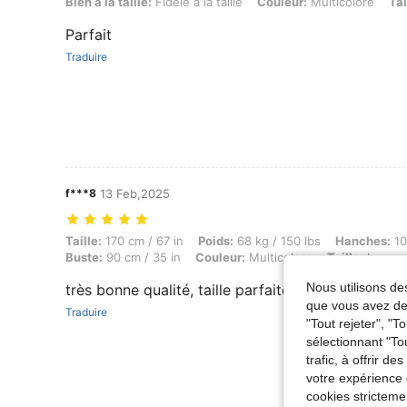
Bien à la taille: Fidèle à la taille, Couleur: Multicolore, Taille: M
Bien à la taille:
Fidèle à la taille
Couleur:
Multicolore
Tai
Parfait
Traduire
f***8
13 Feb,2025
Taille: 170 cm / 67 in, Poids: 68 kg / 150 lbs, Hanches: 100 cm / 39 in,
Taille:
170 cm / 67 in
Poids:
68 kg / 150 lbs
Hanches:
10
Buste:
90 cm / 35 in
Couleur:
Multicolore
Taille:
L
Nous utilisons des
très bonne qualité, taille parfaite
que vous avez dem
Traduire
"Tout rejeter", "
sélectionnant "To
trafic, à offrir d
votre expérience 
cookies stricteme