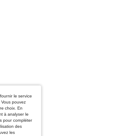
fournir le service
e. Vous pouvez
re choix. En
nt à analyser le
tés pour compléter
lisation des
uvez les