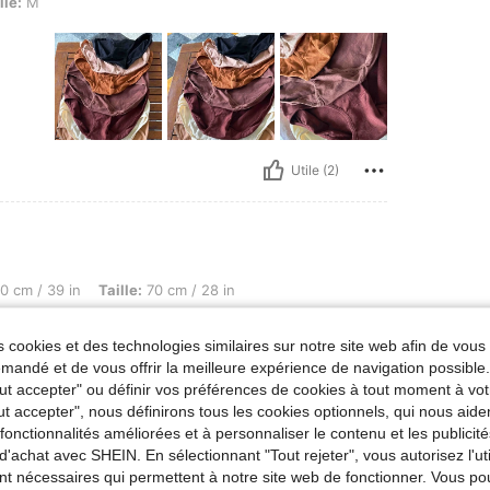
lle:
M
Utile (2)
 Taille: 70 cm / 28 in, Buste: 90 cm / 35 in, Couleur: Multicolore, Taille: L
0 cm / 39 in
Taille:
70 cm / 28 in
 cookies et des technologies similaires sur notre site web afin de vous 
andé et de vous offrir la meilleure expérience de navigation possibl
Tout accepter" ou définir vos préférences de cookies à tout moment à vot
ut accepter", nous définirons tous les cookies optionnels, qui nous aide
es fonctionnalités améliorées et à personnaliser le contenu et les publici
d'achat avec SHEIN. En sélectionnant "Tout rejeter", vous autorisez l'uti
nt nécessaires qui permettent à notre site web de fonctionner. Vous po
Utile (0)