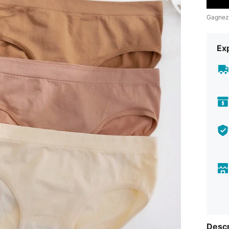
Gagnez
Exp
Descr