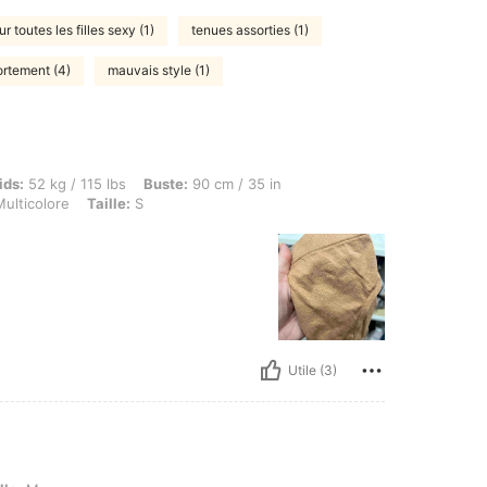
ur toutes les filles sexy (1)
tenues assorties (1)
rtement (4)
mauvais style (1)
g / 115 lbs, Buste: 90 cm / 35 in, Taille: 65 cm / 26 in, Hanches: 102 cm / 40 in, Coule
ids:
52 kg / 115 lbs
Buste:
90 cm / 35 in
ulticolore
Taille:
S
Utile (3)