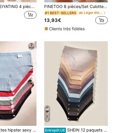
s Culottes en coton confortables à taille haute avec contrôle du ventre et imprimé lettres pour femmes, culottes triangulaires ton rose
FINETOO 8 pièces/Set Culottes triangulaires simples de base en couleur unie jacquard pour femmes
de Léger étirement Slips pour femmes
#1 BEST-SELLERS
13,93€
Clients très fidèles
6
7 pièces Culottes hipster sexy taille basse en coton stretch pour femmes, sous-vêtements de sport confortables et respirants
SHEIN 12 paquets de Culottes Triangulaires sans Couture Confortables de Couleur Unie pour Femmes
Entrepôt UE