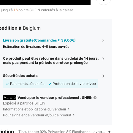
 jusqu'à
16
points SHEIN calculés à la caisse.
édition à
Belgium
Livraison gratuite(Commandes ≥ 39,00€)
Estimation de livraison:
4-9 jours ouvrés
Ce produit peut être retourné dans un délai de 14 jours,
mais pas pendant la période de retour prolongée
Sécurité des achats
Paiements sécurisés
Protection de la vie privée
Vendu par le vendeur professionnel : SHEIN
Marché
Expédié à partir de SHEIN
Informations et obligations du vendeur
Pour signaler ce vendeur et/ou ce produit
iption
Tissu tricoté,92% Polyamide,8% Élasthanne,Lavage à la main, ne pas 