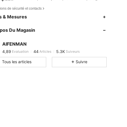
ions de sécurité et contacts
es & Mesures
opos Du Magasin
4,89
44
5.3K
AIFENMAN
4,89
44
5.3K
Evaluation
Articles
Suiveurs
m***a
est en train de naviguer
Tous les articles
Suivre