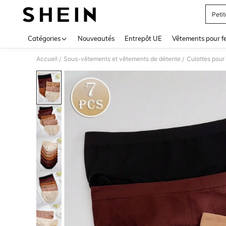
Peti
Use up 
Catégories
Nouveautés
Entrepôt UE
Vêtements pour 
Accueil
Sous-vêtements et vêtements de détente
Culottes pou
/
/