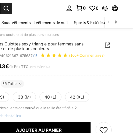
0
0
ouver. Press Enter to select.
Sous-vêtements et vêtements de nuit
Sports & Extérieur
Enfants
ans couture et de plusieurs couleurs
es Culottes sexy triangle pour femmes sans
e et de plusieurs couleurs
i2406213671675637
(100+ Commentaires)
43€
ICE AND AVAILABILITY
Prix TTC, droits inclus
FR Taille
(S)
38 (M)
40 (L)
42 (XL)
des clients ont trouvé que la taille était fidèle
de des tailles
AJOUTER AU PANIER