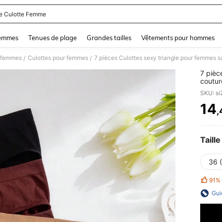
te Culotte Femme
and down arrow keys to navigate search Dernière recherche and Rechercher et Tr
femmes
Tenues de plage
Grandes tailles
Vêtements pour hommes
r femmes
Culottes pour femmes
7 pièces Culottes sexy triangle pour femmes s
/
/
7 pièc
coutur
SKU: s
14
,
PR
Taille
36 
91%
Gui