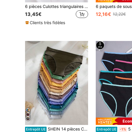
6 pièces Culottes triangulaires pour femmes en coton de couleur unie, basiques, confortables, respirantes et à taille haute
13,45€
12,16€
12,22€
Clients très fidèles
Écon
#5 BEST-SELLERS
SHEIN 14 pièces Culottes confortables à triangle sans couture pour une utilisation décontractée
5 pièces Sous-vê
Entrepôt UE
Entrepôt UE
-1%
(1000+