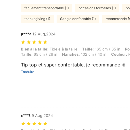
facilement transportable (1)
occasions formelles (1)
po
thanksgiving (1)
Sangle confortable (1)
recommande fo
p***e
12 Aug,2024
Bien à la taille: Fidèle à la taille, Taille: 165 cm / 65 in, Poids: 52 k
Bien à la taille:
Fidèle à la taille
Taille:
165 cm / 65 in
Po
Taille:
65 cm / 26 in
Hanches:
102 cm / 40 in
Couleur:
M
Tip top et super confortable, je recommande ☺️
Traduire
s***t
9 Aug,2024